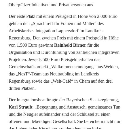
Oberpfälzer Initiativen und Privatpersonen aus.
s
Der erste Platz mit einem Preisgeld in Höhe von 2.000 Euro
p
geht an den „Sprachtreff für Frauen und Mütter“ des
r
Arbeitskreises Integration Lappersdorf im Landkreis
Regensburg. Den zweiten Preis mit einem Preisgeld in Höhe
e
von 1.500 Euro gewinnt
Reinhold Birner
für die
i
Organisation und Durchführung von zahlreichen integrativen
Projekten. Jeweils 500 Euro Preisgeld erhalten das
s
Gemeinschaftsprojekt „Willkommensrundgang“ aus Weiden,
e
das „NesT“-Team aus Neutraubling im Landkreis
Regensburg sowie das „Welt-Café“ in Cham auf den drei
d
dritten Plätzen.
e
Der Integrationsbeauftragte der Bayerischen Staatsregierung,
r
Karl Straub
: „Begegnung und Austausch, gemeinsames Tun
und die Neugier aufeinander sind der Schlüssel zu einer
R
offenen und lebendigen Gesellschaft. Sie bereichern nicht nur
e
das Leben jedes Einzelnen, sondern legen auch das