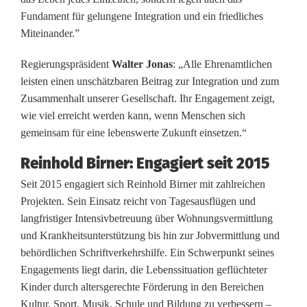
Fundament für gelungene Integration und ein friedliches
g
Miteinander.”
i
Regierungspräsident
Walter Jonas
: „Alle Ehrenamtlichen
e
leisten einen unschätzbaren Beitrag zur Integration und zum
Zusammenhalt unserer Gesellschaft. Ihr Engagement zeigt,
r
wie viel erreicht werden kann, wenn Menschen sich
u
gemeinsam für eine lebenswerte Zukunft einsetzen.“
n
Reinhold Birner: Engagiert seit 2015
g
Seit 2015 engagiert sich Reinhold Birner mit zahlreichen
Projekten. Sein Einsatz reicht von Tagesausflügen und
g
langfristiger Intensivbetreuung über Wohnungsvermittlung
e
und Krankheitsunterstützung bis hin zur Jobvermittlung und
behördlichen Schriftverkehrshilfe. Ein Schwerpunkt seines
h
Engagements liegt darin, die Lebenssituation geflüchteter
e
Kinder durch altersgerechte Förderung in den Bereichen
Kultur, Sport, Musik, Schule und Bildung zu verbessern –