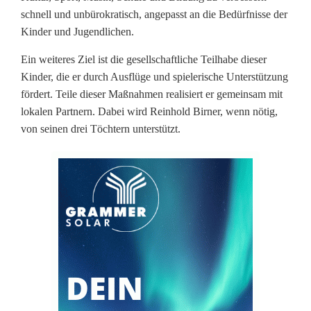
n
schnell und unbürokratisch, angepasst an die Bedürfnisse der
n
Kinder und Jugendlichen.
a
Ein weiteres Ziel ist die gesellschaftliche Teilhabe dieser
Kinder, die er durch Ausflüge und spielerische Unterstützung
c
fördert. Teile dieser Maßnahmen realisiert er gemeinsam mit
h
lokalen Partnern. Dabei wird Reinhold Birner, wenn nötig,
von seinen drei Töchtern unterstützt.
W
e
i
d
e
n