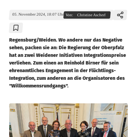
05. November 2024, 18:07 Uhr
Von:
Christine Ascherl
Regensburg/Weiden. Wo andere nur das Negative
sehen, packen sie an: Die Regierung der Oberpfalz
hat an zwei Weidener Initiativen Integrationspreise
verliehen. Zum einen an Reinhold Birner für sein
ehrenamtliches Engagement in der Flüchtlings-
Integration, zum anderen an die Organisatoren des
"Willkommensrundgangs".
Z
w
e