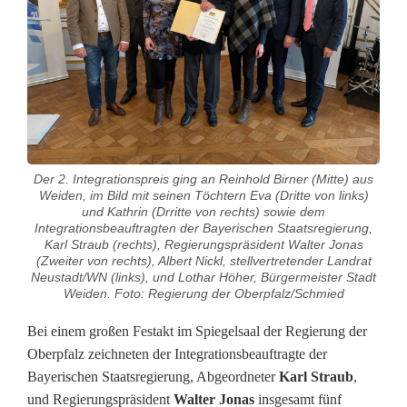
i
I
n
t
e
Der 2. Integrationspreis ging an Reinhold Birner (Mitte) aus
g
Weiden, im Bild mit seinen Töchtern Eva (Dritte von links)
und Kathrin (Drritte von rechts) sowie dem
r
Integrationsbeauftragten der Bayerischen Staatsregierung,
Karl Straub (rechts), Regierungspräsident Walter Jonas
a
(Zweiter von rechts), Albert Nickl, stellvertretender Landrat
Neustadt/WN (links), und Lothar Höher, Bürgermeister Stadt
t
Weiden. Foto: Regierung der Oberpfalz/Schmied
i
Bei einem großen Festakt im Spiegelsaal der Regierung der
Oberpfalz zeichneten der Integrationsbeauftragte der
o
Bayerischen Staatsregierung, Abgeordneter
Karl Straub
,
n
und Regierungspräsident
Walter Jonas
insgesamt fünf