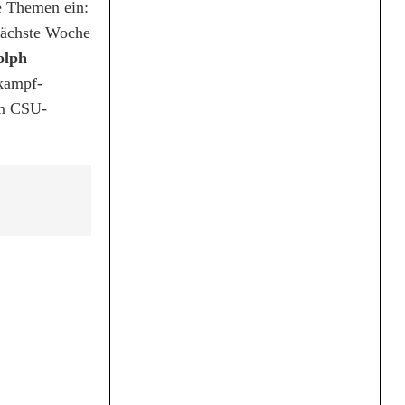
e Themen ein:
nächste Woche
olph
lkampf-
en CSU-