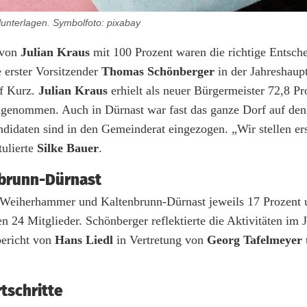
lunterlagen. Symbolfoto: pixabay
 von
Julian Kraus
mit 100 Prozent waren die richtige Entsche
 erster Vorsitzender
Thomas Schönberger
in der Jahreshau
f Kurz.
Julian Kraus
erhielt als neuer Bürgermeister 72,8 Pr
ngenommen. Auch in Dürnast war fast das ganze Dorf auf den
andidaten sind in den Gemeinderat eingezogen. „Wir stellen er
tulierte
Silke Bauer
.
nbrunn-Dürnast
n Weiherhammer und Kaltenbrunn-Dürnast jeweils 17 Prozent 
 24 Mitglieder. Schönberger reflektierte die Aktivitäten im 
bericht von
Hans Liedl
in Vertretung von
Georg Tafelmeyer
tschritte