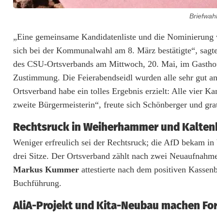
Briefwah
C
„Eine gemeinsame Kandidatenliste und die Nominierung
sich bei der Kommunalwahl am 8. März bestätigte“, sagte
S
des CSU-Ortsverbands am Mittwoch, 20. Mai, im Gastho
U
Zustimmung. Die Feierabendseidl wurden alle sehr gut a
Ortsverband habe ein tolles Ergebnis erzielt: Alle vier K
f
zweite Bürgermeisterin“, freute sich Schönberger und gra
e
Rechtsruck in Weiherhammer und Kalte
i
Weniger erfreulich sei der Rechtsruck; die AfD bekam i
e
drei Sitze. Der Ortsverband zählt nach zwei Neuaufnahmen
r
Markus Kummer
attestierte nach dem positiven Kassen
Buchführung.
t
W
AliA-Projekt und Kita-Neubau machen For