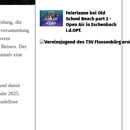
Feierlaune bei Old
School Beach part 2 -
idung, die
Open Air in Eschenbach
ptversammlung
i.d.OPf.
ozent
 Beinen. Der
stmals eine
und damit
Jahr 2025.
tadellose