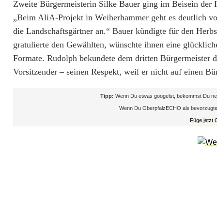
a
Zweite Bürgermeisterin Silke Bauer ging im Beisein der 
„Beim AliA-Projekt in Weiherhammer geht es deutlich v
h
die Landschaftsgärtner an.“ Bauer kündigte für den Her
l
gratulierte den Gewählten, wünschte ihnen eine glücklic
Formate. Rudolph bekundete dem dritten Bürgermeister 
e
Vorsitzender – seinen Respekt, weil er nicht auf einen Bü
r
f
Tipp:
Wenn Du etwas googelst, bekommst Du neb
Wenn Du OberpfalzECHO als bevorzugte Que
o
Füge jetzt
l
g
i
n
W