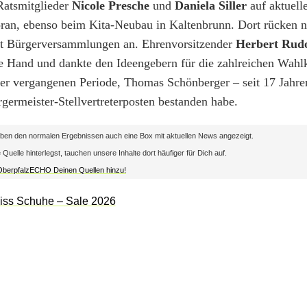
Ratsmitglieder
Nicole Presche
und
Daniela Siller
auf aktuell
oran, ebenso beim Kita-Neubau in Kaltenbrunn. Dort rücken 
bst Bürgerversammlungen an. Ehrenvorsitzender
Herbert Rud
he Hand und dankte den Ideengebern für die zahlreichen Wah
der vergangenen Periode, Thomas Schönberger – seit 17 Jahr
rgermeister-Stellvertreterposten bestanden habe.
en den normalen Ergebnissen auch eine Box mit aktuellen News angezeigt.
lle hinterlegst, tauchen unsere Inhalte dort häufiger für Dich auf.
 OberpfalzECHO Deinen Quellen hinzu!