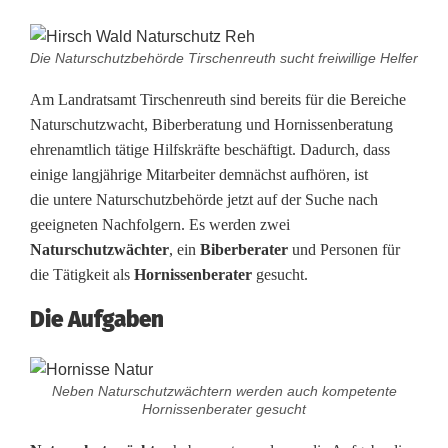
i
e
Die Naturschutzbehörde Tirschenreuth sucht freiwillige Helfer
n
Am Landratsamt Tirschenreuth sind bereits für die Bereiche
s
Naturschutzwacht, Biberberatung und Hornissenberatung
ehrenamtlich tätige Hilfskräfte beschäftigt. Dadurch, dass
t
einige langjährige Mitarbeiter demnächst aufhören, ist
d
die untere Naturschutzbehörde jetzt auf der Suche nach
geeigneten Nachfolgern. Es werden zwei
e
Naturschutzwächter
, ein
Biberberater
und Personen für
r
die Tätigkeit als
Hornissenberater
gesucht.
N
Die Aufgaben
a
t
Neben Naturschutzwächtern werden auch kompetente
Hornissenberater gesucht
u