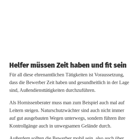
e
r
g
e
s
Helfer müssen Zeit haben und fit sein
u
Für all diese ehrenamtlichen Tätigkeiten ist Voraussetzung,
c
dass die Bewerber Zeit haben und gesundheitlich in der Lage
sind, Außendiensttätigkeiten durchzuführen.
h
Als Hornissenberater muss man zum Beispiel auch mal auf
t
Leitern steigen. Naturschutzwächter sind auch nicht immer
auf gut ausgebauten Wegen unterwegs, sondern führen ihre
Kontrollgänge auch in unwegsamen Gelände durch.
Außerdem sollten die Bewerber mobil sein, also auch über