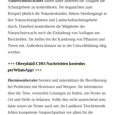
Naturschutzwächter
haben unter anderem die Aufgabe die
r
Schutzgebiete zu kontrollieren. Sie begutachten zum
:
Beispiel jährlich die Naturdenkmäler, führen Streifengänge in
den Naturschutzgebieten und Landschaftsschutzgebiete
E
durch. Daneben kontrollieren die Mitglieder der
h
Naturschutzwacht auch die Einhaltung von Auflagen aus
Bescheiden. Sie helfen bei der Kartierung von Pflanzen und
r
Tieren mit. Außerdem können sie in der Umweltbildung tätig
werden.
e
n
+++ OberpfalzECHO-Nachrichten kostenlos
perWhatsApp! +++
a
Hornissenberater
beraten und unterstützen die Bevölkerung
m
bei Problemen mit Hornissen und Wespen. Sie informieren
t
über die Tiere, versuchen Lösungen zu finden, um Nester an
Ort und Stelle zu belassen. Sollte dies nicht ausreichend sein,
l
dann setzen sie Nester auch um. Im Landkreis Tirschenreuth
i
fehlen kompetente Ansprechpartner vor allem für die