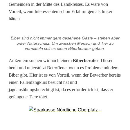
Gemeinden in der Mitte des Landkreises. Es wäre von
c
Vorteil, wenn Interessenten schon Erfahrungen als Imker
h
hätten.
e
Biber sind nicht immer gern gesehene Gäste – stehen aber
M
unter Naturschutz. Um zwischen Mensch und Tier zu
vermitteln soll es einen Biberberater geben.
i
Außerdem suchen wir noch einem
Biberberater
. Dieser
t
berät und unterstützt Betroffene, wenn es Probleme mit dem
a
Biber gibt. Hier ist es von Vorteil, wenn der Bewerber bereits
einen Fallenfangkurs besucht hat und
r
jagdausübungsberechtigt ist, da es erforderlich ist, dass er
b
gefangene Tiere tötet.
e
i
t