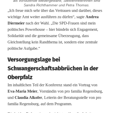
als Vorsitzende wiedergewählt, Stellvertreterinnen sind
Sandra Richthammer und Petra Thomas.
S
„Ich freue mich sehr über das Vertrauen und darüber, dieses
wichtige Amt weiter ausführen zu dürfen“, sagte
Andrea
P
Diermeier
nach der Wahl. „Die SPD-Frauen sind mein
politisches Powerhouse – hier bündeln sich Engagement,
D
Solidarität und die gemeinsame Überzeugung, dass
-
Gleichstellung kein Randthema ist, sondern eine zentrale
politische Aufgabe.“
F
r
Versorgungslage bei
Schwangerschaftsabbrüchen in der
a
Oberpfalz
u
Im inhaltlichen Teil der Konferenz stand ein Vortrag von
e
Eva-Maria Meier
, Vorständin von pro familia Regensburg,
n
und
Claudia Alkofer
, Leiterin der Beratungsstelle von pro
familia Regensburg, auf dem Programm.
O