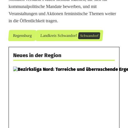
kommunalpolitische Mandate bewerben, und mit
D
Veranstaltungen und Aktionen feministische Themen weiter
i
in die Öffentlichkeit tragen.
e
Regensburg
Landkreis Schwandorf
Schwandorf
r
m
Neues in der Region
e
i
e
r
a
l