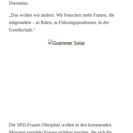
Diermeier.
ä
„Das wollen wir ändern. Wir brauchen mehr Frauen, die
t
mitgestalten – in Räten, in Führungspositionen, in der
i
Gesellschaft.“
g
e
n
A
n
d
r
e
Die SPD-Frauen Oberpfalz wollen in den kommenden
a
Monaten verstärkt Frauen sichtbar machen, die sich für