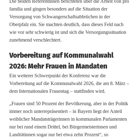
Die beiden Referentinnen berichteten über die Arbeit von pro
b
familia und gingen besonders auf die Situation der
e
Versorgung von Schwangerschaftsabbrüchen in der
Oberpfalz ein. Sie machten deutlich, dass dieses Feld nach
r
wie vor sehr schwierig ist und sich die Versorgungssituation
p
zunehmend verschlechtert.
f
Vorbereitung auf Kommunalwahl
a
2026: Mehr Frauen in Mandaten
l
Ein weiterer Schwerpunkt der Konferenz war die
Vorbereitung auf die Kommunalwahl 2026, die am 8. März –
z
dem Internationalen Frauentag – stattfinden wird.
b
„Frauen sind 50 Prozent der Bevölkerung, aber in der Politik
e
immer noch unterrepräsentiert – in Bayern liegt der Anteil
weiblicher Mandatsträgerinnen in kommunalen Parlamenten
s
nur bei rund einem Drittel, bei Bürgermeisterinnen und
t
Landrätinnen sogar nur bei etwa zehn Prozent“, so