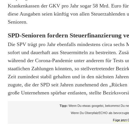
Krankenkassen der GKV pro Jahr sogar 58 Mrd. Euro für L
-
diese Ausgaben seien künftig von allen Steuerzahlenden u
S
Senioren.
e
SPD-Senioren fordern Steuerfinanzierung 
n
Die SPV trägt pro Jahr ebenfalls mindestens circa sechs 
i
sofort und dauerhaft aus Steuermitteln zu bestreiten. Zusä
während der Corona-Pandemie unter anderem für Tests un
o
staatlichen Zahlungen könnten, so stellvertretender Bezir
r
Zeit zumindest stabil gehalten und in den nächsten Jah
e
zugute, die der SPD seit Jahren zunehmend den „Rücken 
große Unternehmen spürbar entlasten, stellte Bezirksvorsi
n
f
Tipp:
Wenn Du etwas googelst, bekommst Du neb
Wenn Du OberpfalzECHO als bevorzugte Que
o
Füge jetzt
r