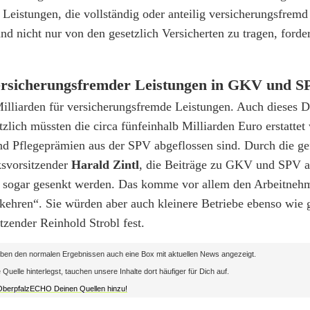
eistungen, die vollständig oder anteilig versicherungsfremd
nd nicht nur von den gesetzlich Versicherten zu tragen, ford
versicherungsfremder Leistungen in GKV und S
Milliarden für versicherungsfremde Leistungen. Auch dieses De
tzlich müssten die circa fünfeinhalb Milliarden Euro erstattet
d Pflegeprämien aus der SPV abgeflossen sind. Durch die ge
ksvorsitzender
Harald Zintl
, die Beiträge zu GKV und SPV a
ren sogar gesenkt werden. Das komme vor allem den Arbeitneh
kehren“. Sie würden aber auch kleinere Betriebe ebenso wie 
tzender Reinhold Strobl fest.
en den normalen Ergebnissen auch eine Box mit aktuellen News angezeigt.
lle hinterlegst, tauchen unsere Inhalte dort häufiger für Dich auf.
 OberpfalzECHO Deinen Quellen hinzu!