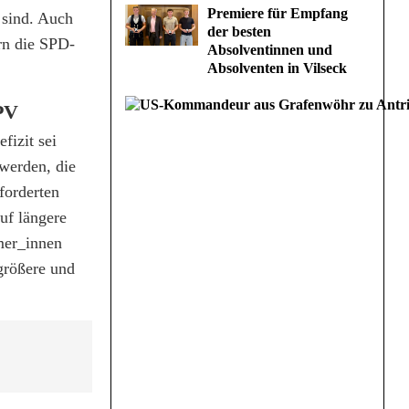
Premiere für Empfang
 sind. Auch
der besten
ern die SPD-
Absolventinnen und
Absolventen in Vilseck
PV
fizit sei
 werden, die
forderten
uf längere
mer_innen
größere und