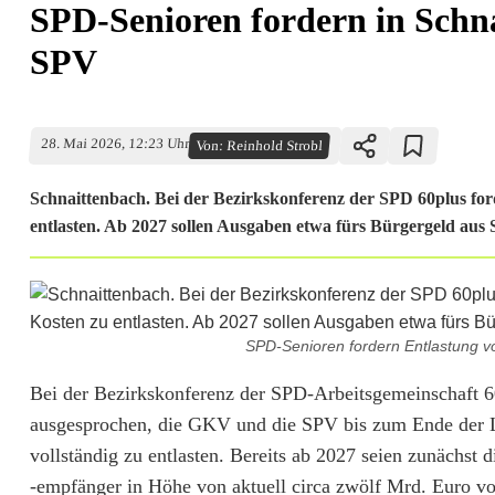
SPD-Senioren fordern in Schn
SPV
28. Mai 2026, 12:23 Uhr
Von:
Reinhold Strobl
Schnaittenbach. Bei der Bezirkskonferenz der SPD 60plus fo
entlasten. Ab 2027 sollen Ausgaben etwa fürs Bürgergeld aus S
SPD-Senioren fordern Entlastung v
S
Bei der Bezirkskonferenz der SPD-Arbeitsgemeinschaft 6
ausgesprochen, die GKV und die SPV bis zum Ende der L
P
vollständig zu entlasten. Bereits ab 2027 seien zunächs
D
-empfänger in Höhe von aktuell circa zwölf Mrd. Euro vol