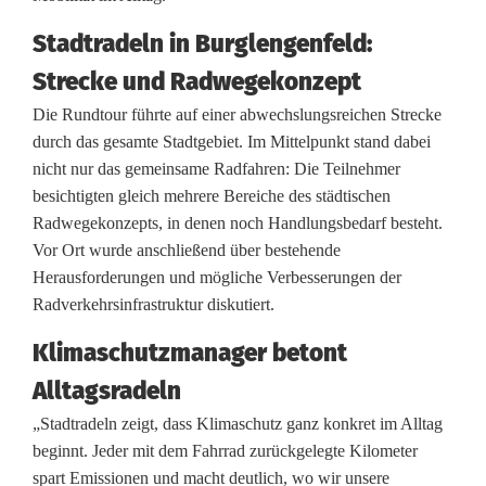
t
Stadtradeln in Burglengenfeld:
r
Strecke und Radwegekonzept
a
Die Rundtour führte auf einer abwechslungsreichen Strecke
durch das gesamte Stadtgebiet. Im Mittelpunkt stand dabei
d
nicht nur das gemeinsame Radfahren: Die Teilnehmer
e
besichtigten gleich mehrere Bereiche des städtischen
Radwegekonzepts, in denen noch Handlungsbedarf besteht.
l
Vor Ort wurde anschließend über bestehende
n
Herausforderungen und mögliche Verbesserungen der
Radverkehrsinfrastruktur diskutiert.
s
Klimaschutzmanager betont
t
Alltagsradeln
a
„Stadtradeln zeigt, dass Klimaschutz ganz konkret im Alltag
r
beginnt. Jeder mit dem Fahrrad zurückgelegte Kilometer
t
spart Emissionen und macht deutlich, wo wir unsere