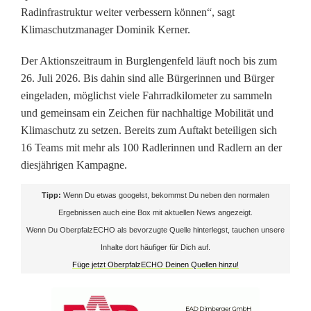
Radinfrastruktur weiter verbessern können“, sagt
e
Klimaschutzmanager Dominik Kerner.
t
Der Aktionszeitraum in Burglengenfeld läuft noch bis zum
m
26. Juli 2026. Bis dahin sind alle Bürgerinnen und Bürger
eingeladen, möglichst viele Fahrradkilometer zu sammeln
i
und gemeinsam ein Zeichen für nachhaltige Mobilität und
t
Klimaschutz zu setzen. Bereits zum Auftakt beteiligen sich
16 Teams mit mehr als 100 Radlerinnen und Radlern an der
F
diesjährigen Kampagne.
e
Tipp:
Wenn Du etwas googelst, bekommst Du neben den normalen
i
Ergebnissen auch eine Box mit aktuellen News angezeigt.
Wenn Du OberpfalzECHO als bevorzugte Quelle hinterlegst, tauchen unsere
e
Inhalte dort häufiger für Dich auf.
r
Füge jetzt OberpfalzECHO Deinen Quellen hinzu!
a