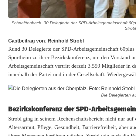
Schnaittenbach. 30 Delegierte der SPD-Arbeitsgemeinschaft 60p
Strobl
S
Gastbeitrag von:
Reinhold Strobl
Rund 30 Delegierte der SPD-Arbeitsgemeinschaft 60plus O
t
Sportheim zu ihrer Bezirkskonferenz, um den Vorstand u
r
Arbeitsgemeinschaft vertritt derzeit 3.559 Mitglieder i
innerhalb der Partei und in der Gesellschaft. Wiedergew
o
b
Die Delegierten a
l
Bezirkskonferenz der SPD-Arbeitsgemein
i
Strobl ging in seinem Rechenschaftsbericht nicht nur auf 
n
Altersarmut, Pflege, Gesundheit, Barrierefreiheit, aber
S
ältere Menschen berühren würden. Strobl wie auch die R