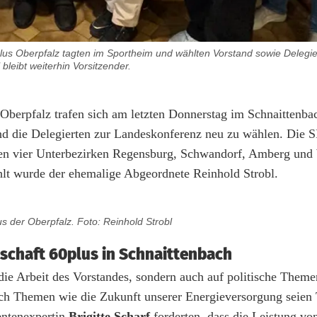
lus Oberpfalz tagten im Sportheim und wählten Vorstand sowie Delegie
 bleibt weiterhin Vorsitzender.
berpfalz trafen sich am letzten Donnerstag im Schnaittenba
nd die Delegierten zur Landeskonferenz neu zu wählen. Die 
n den vier Unterbezirken Regensburg, Schwandorf, Amberg un
ählt wurde der ehemalige Abgeordnete Reinhold Strobl.
us der Oberpfalz. Foto: Reinhold Strobl
schaft 60plus in Schnaittenbach
die Arbeit des Vorstandes, sondern auch auf politische Theme
 auch Themen wie die Zukunft unserer Energieversorgung seien
entenexpertin
Brigitte Scharf
forderten, dass die Leistung vo