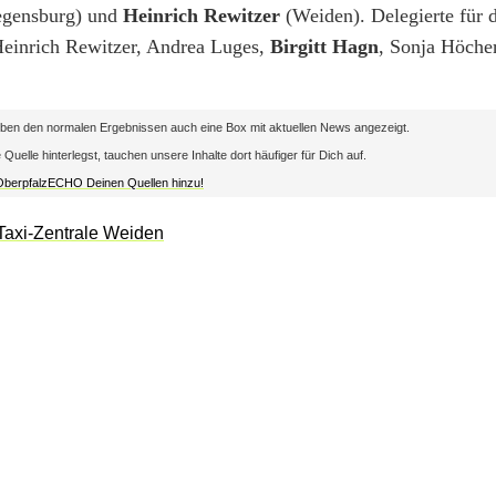
gensburg) und
Heinrich Rewitzer
(Weiden). Delegierte für d
Heinrich Rewitzer, Andrea Luges,
Birgitt Hagn
, Sonja Höche
en den normalen Ergebnissen auch eine Box mit aktuellen News angezeigt.
lle hinterlegst, tauchen unsere Inhalte dort häufiger für Dich auf.
 OberpfalzECHO Deinen Quellen hinzu!