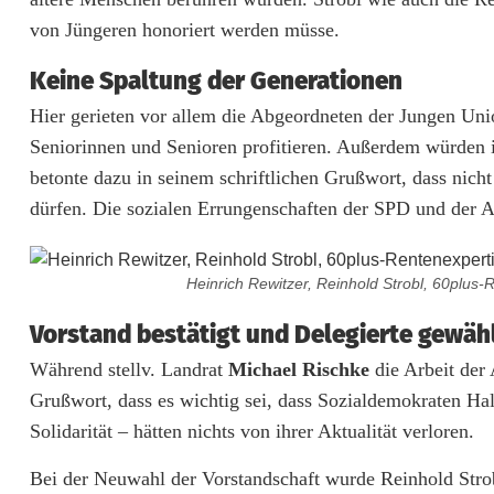
von Jüngeren honoriert werden müsse.
c
h
Keine Spaltung der Generationen
Hier gerieten vor allem die Abgeordneten der Jungen Union
n
Seniorinnen und Senioren profitieren. Außerdem würden
a
betonte dazu in seinem schriftlichen Grußwort, dass nich
i
dürfen. Die sozialen Errungenschaften der SPD und der 
t
t
Heinrich Rewitzer, Reinhold Strobl, 60plus-R
e
Vorstand bestätigt und Delegierte gewäh
n
Während stellv. Landrat
Michael Rischke
die Arbeit der
Grußwort, dass es wichtig sei, dass Sozialdemokraten Ha
b
Solidarität – hätten nichts von ihrer Aktualität verloren.
a
Bei der Neuwahl der Vorstandschaft wurde Reinhold Strob