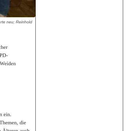
rte neu; Reinhold
cher
SPD-
d Weiden
n ein.
 Themen, die
n Älteren auch