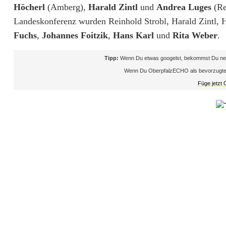
c
Höcherl
(Amberg),
Harald Zintl
und
Andrea Luges
(Re
h
Landeskonferenz wurden Reinhold Strobl, Harald Zintl, 
Fuchs
,
Johannes Foitzik
,
Hans Karl
und
Rita Weber
.
a
l
Tipp:
Wenn Du etwas googelst, bekommst Du neb
Wenn Du OberpfalzECHO als bevorzugte Que
s
Füge jetzt
S
P
D
-
6
0
p