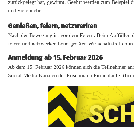
zurückgelegt hat, gewinnt. Geehrt werden zum Beispiel die 
A
und viele mehr.
m
Genießen, feiern, netzwerken
b
Nach der Bewegung ist vor dem Feiern. Beim Auffüllen der
e
feiern und netzwerken beim größten Wirtschaftstreffen i
r
Anmeldung ab 15. Februar 2026
g
Ab dem 15. Februar 2026 können sich die Teilnehmer anm
Social-Media-Kanälen der Frischmann Firmenläufe. (firm
s
t
a
r
t