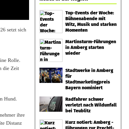
Top-Events der Woche:
Bühnenabende mit
Witz, Musik und starken
6 setzt sich
Momenten
Martinsturm-Führungen
in Amberg starten
wieder
ine Rolle.
 die Zeit
Stadtwerke in Amberg
für
Stadtmarketingpreis
Bayern nominiert
em Hund.
Radfahrer schwer
verletzt nach Wildunfall
,
bei Teublitz
lnehmer ihre
Kurz notiert: Amberg -
te Distanz
Führungen zur Prechtl-