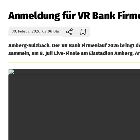
Anmeldung für VR Bank Firme
08. Februar 2026, 09:00 Uhr
Amberg-Sulzbach. Der VR Bank Firmenlauf 2026 bringt den
sammeln, am 8. Juli Live-Finale am Eisstadion Amberg. A
A
n
m
e
l
d