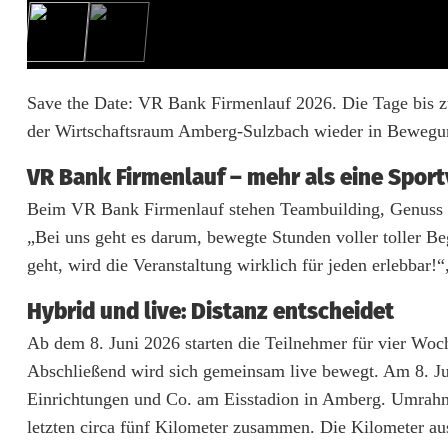
F
i
r
Save the Date: VR Bank Firmenlauf 2026. Die Tage bis zu
der Wirtschaftsraum Amberg-Sulzbach wieder in Bewegu
m
e
VR Bank Firmenlauf – mehr als eine Spor
Beim VR Bank Firmenlauf stehen Teambuilding, Genuss und
n
„Bei uns geht es darum, bewegte Stunden voller toller B
l
geht, wird die Veranstaltung wirklich für jeden erlebbar!“
a
Hybrid und live: Distanz entscheidet
u
Ab dem 8. Juni 2026 starten die Teilnehmer für vier W
f
Abschließend wird sich gemeinsam live bewegt. Am 8. Ju
Einrichtungen und Co. am Eisstadion in Amberg. Umrahmt 
i
letzten circa fünf Kilometer zusammen. Die Kilometer a
n