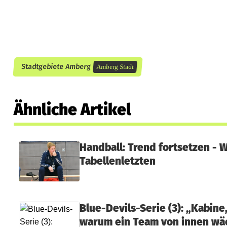
e
t
i
m
Stadtgebiete Amberg
Amberg Stadt
F
e
Ähnliche Artikel
b
r
Handball: Trend fortsetzen -
u
Tabellenletzten
a
r
Blue-Devils-Serie (3): „Kabine
warum ein Team von innen wä