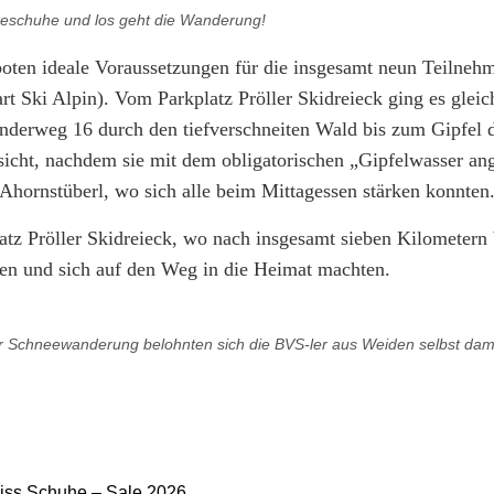
eschuhe und los geht die Wanderung!
ten ideale Voraussetzungen für die insgesamt neun Teilneh
t Ski Alpin). Vom Parkplatz Pröller Skidreieck ging es gleic
derweg 16 durch den tiefverschneiten Wald bis zum Gipfel d
sicht, nachdem sie mit dem obligatorischen „Gipfelwasser an
Ahornstüberl, wo sich alle beim Mittagessen stärken konnten
tz Pröller Skidreieck, wo nach insgesamt sieben Kilometern 
egen und sich auf den Weg in die Heimat machten.
der Schneewanderung belohnten sich die BVS-ler aus Weiden selbst dami