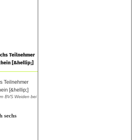
echs Teilnehmer
ein [&hellip;]
vom BVS Weiden bei
h sechs