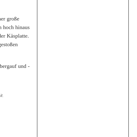
mer große
h hoch hinaus
er Käsplatte.
gestoßen
.
bergauf und -
t.