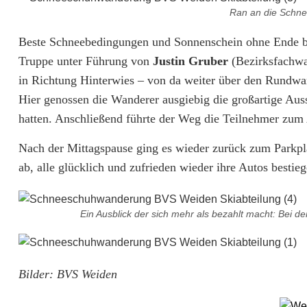
s
Ran an die Schne
s
Beste Schneebedingungen und Sonnenschein ohne Ende bo
i
Truppe unter Führung von
Justin Gruber
(Bezirksfachwar
c
in Richtung Hinterwies – von da weiter über den Rundwan
Hier genossen die Wanderer ausgiebig die großartige Aus
h
hatten. Anschließend führte der Weg die Teilnehmer zum 
t
Nach der Mittagspause ging es wieder zurück zum Parkpla
b
ab, alle glücklich und zufrieden wieder ihre Autos besti
e
l
Ein Ausblick der sich mehr als bezahlt macht: Bei 
o
h
Bilder: BVS Weiden
n