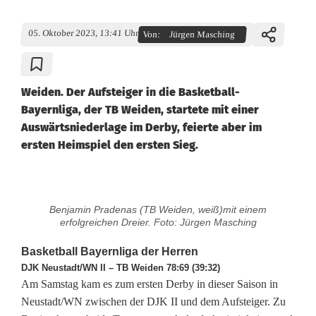
05. Oktober 2023, 13:41 Uhr
Von:
Jürgen Masching
Weiden. Der Aufsteiger in die Basketball-
Bayernliga, der TB Weiden, startete mit einer
Auswärtsniederlage im Derby, feierte aber im
ersten Heimspiel den ersten Sieg.
B
Benjamin Pradenas (TB Weiden, weiß)mit einem
a
erfolgreichen Dreier. Foto: Jürgen Masching
s
Basketball Bayernliga der Herren
DJK Neustadt/WN II – TB Weiden 78:69 (39:32)
k
Am Samstag kam es zum ersten Derby in dieser Saison in
e
Neustadt/WN zwischen der DJK II und dem Aufsteiger. Zu