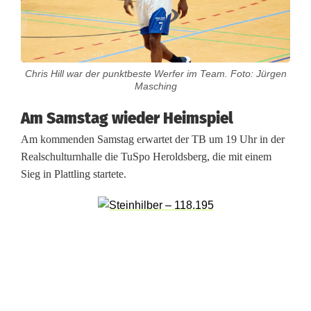
a
g
e
Chris Hill war der punktbeste Werfer im Team. Foto: Jürgen
u
Masching
n
Am Samstag wieder Heimspiel
d
Am kommenden Samstag erwartet der TB um 19 Uhr in der
Realschulturnhalle die TuSpo Heroldsberg, die mit einem
S
Sieg in Plattling startete.
i
e
g