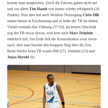
e
konnte man ausgleichen. Doch die Falcons gaben nicht auf
n
und vor allem
Tim Handt
war immer wieder erfolgreich (26
Punkte). Nun aber trat auch Weidens Neuzugang
Chris Hill
m
immer besser in Erscheinung und so holte der TB im dritten
i
Viertel erstmals eine Führung (57:53). Im letzten Abschnitt
zog der TB etwas davon, weil jetzt auch
Marc Deinlein
t
mehrfach traf. Am Ende ließ die Konzentration zwar etwas
N
nach, aber man brachte den knappen Sieg über die Zeit.
Beste Werfer beim TB waren Hill (27), Deinlein (23) und
i
Jonas Herold
(9).
e
d
e
r
l