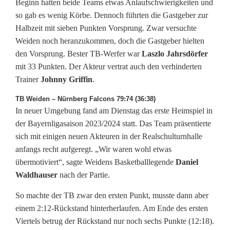
Beginn hatten beide Teams etwas Anlaufschwierigkeiten und
t
so gab es wenig Körbe. Dennoch führten die Gastgeber zur
Halbzeit mit sieben Punkten Vorsprung. Zwar versuchte
b
Weiden noch heranzukommen, doch die Gastgeber hielten
a
den Vorsprung. Bester TB-Werfer war
Laszlo Jahrsdörfer
mit 33 Punkten. Der Akteur vertrat auch den verhinderten
l
Trainer
Johnny Griffin
.
l
TB Weiden – Nürnberg Falcons 79:74 (36:38)
e
In neuer Umgebung fand am Dienstag das erste Heimspiel in
der Bayernligasaison 2023/2024 statt. Das Team präsentierte
r
sich mit einigen neuen Akteuren in der Realschulturnhalle
d
anfangs recht aufgeregt. „Wir waren wohl etwas
übermotiviert“, sagte Weidens Basketballlegende
Daniel
e
Waldhauser
nach der Partie.
s
So machte der TB zwar den ersten Punkt, musste dann aber
T
einem 2:12-Rückstand hinterherlaufen. Am Ende des ersten
Viertels betrug der Rückstand nur noch sechs Punkte (12:18).
B