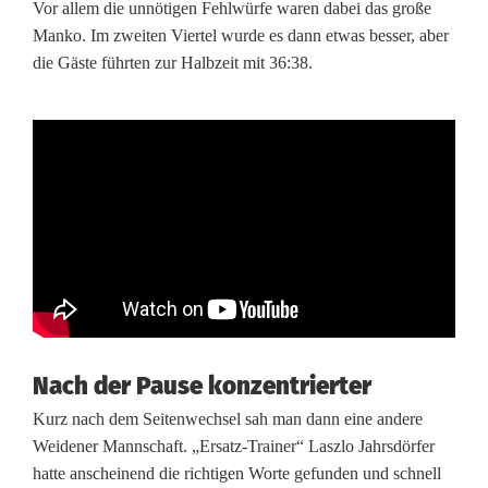
Vor allem die unnötigen Fehlwürfe waren dabei das große
W
Manko. Im zweiten Viertel wurde es dann etwas besser, aber
die Gäste führten zur Halbzeit mit 36:38.
e
i
d
e
n
s
t
a
Nach der Pause konzentrierter
r
Kurz nach dem Seitenwechsel sah man dann eine andere
t
Weidener Mannschaft. „Ersatz-Trainer“ Laszlo Jahrsdörfer
hatte anscheinend die richtigen Worte gefunden und schnell