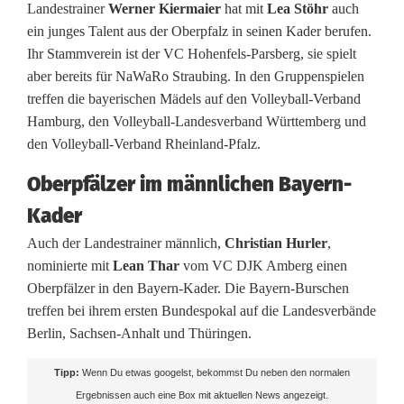
Landestrainer
Werner Kiermaier
hat mit
Lea Stöhr
auch
a
ein junges Talent aus der Oberpfalz in seinen Kader berufen.
Ihr Stammverein ist der VC Hohenfels-Parsberg, sie spielt
y
aber bereits für NaWaRo Straubing. In den Gruppenspielen
e
treffen die bayerischen Mädels auf den Volleyball-Verband
Hamburg, den Volleyball-Landesverband Württemberg und
r
den Volleyball-Verband Rheinland-Pfalz.
n
Oberpfälzer im männlichen Bayern-
-
Kader
K
Auch der Landestrainer männlich,
Christian Hurler
,
a
nominierte mit
Lean Thar
vom VC DJK Amberg einen
Oberpfälzer in den Bayern-Kader. Die Bayern-Burschen
d
treffen bei ihrem ersten Bundespokal auf die Landesverbände
e
Berlin, Sachsen-Anhalt und Thüringen.
r
Tipp:
Wenn Du etwas googelst, bekommst Du neben den normalen
b
Ergebnissen auch eine Box mit aktuellen News angezeigt.