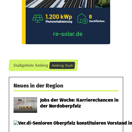
s
p
o
k
a
l
Stadtgebiete Amberg
Amberg Stadt
m
i
Neues in der Region
t
Jobs der Woche: Karrierechancen in
T
der Nordoberpfalz
a
l