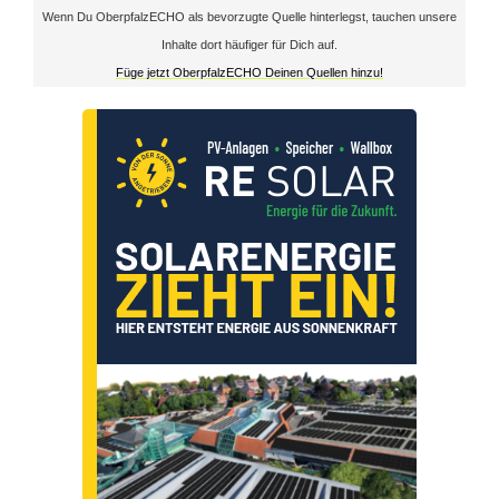
Wenn Du OberpfalzECHO als bevorzugte Quelle hinterlegst, tauchen unsere
e
Inhalte dort häufiger für Dich auf.
Füge jetzt OberpfalzECHO Deinen Quellen hinzu!
i
m
U
1
6
B
u
n
d
e