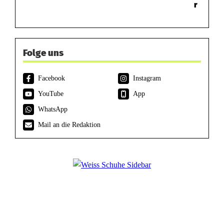
r
Folge uns
Facebook
Instagram
YouTube
App
WhatsApp
Mail an die Redaktion