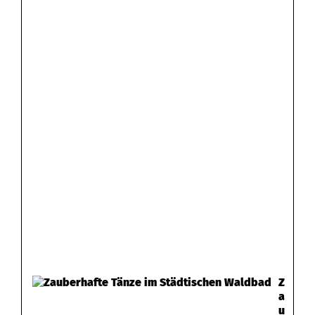
r
g
Z
a
u