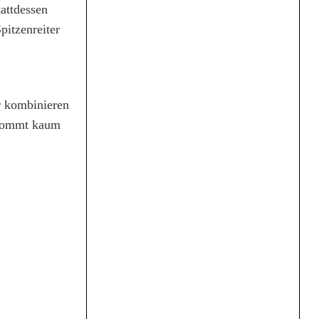
attdessen
pitzenreiter
er kombinieren
f kommt kaum