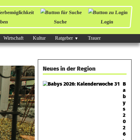
ben
Suche
Login
Wirtschaft
Kultur
Ratgeber
Trauer
Neues in der Region
B
a
b
y
s
2
0
2
6