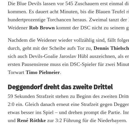
Die Blue Devils lassen vor 545 Zuschauern erst einmal d
e
kommen. Es dauert acht Minuten, bis die Blauen Teufel ri
hundertprozentige Torchancen heraus. Zweimal tanzt der P
v
Weidener
Rob Brown
kommt der DSC nicht zu seinem g
i
Nachdem die Weidener wieder vollzählig sind, fällt folger
l
durch, geht mit der Scheibe aufs Tor zu,
Dennis Thielsch
s
sich auch Devils-Goalie Jaroslav Hübl auszeichnen, als 
b
ersten Pausensirene muss ein DSC-Spieler für zwei Minut
Torwart
Timo Pielmeier
.
r
a
Deggendorf dreht das zweite Drittel
59 Sekunden Strafzeit stehen zu Beginn des zweiten Drit
u
2:0 ein. Gleich danach erneut eine Strafzeit gegen Degge
c
etwas besser ins Spiel – und drehen prompt die Partie. I
h
und
René Röthke
zur 3:2 Führung für die Niederbayern.