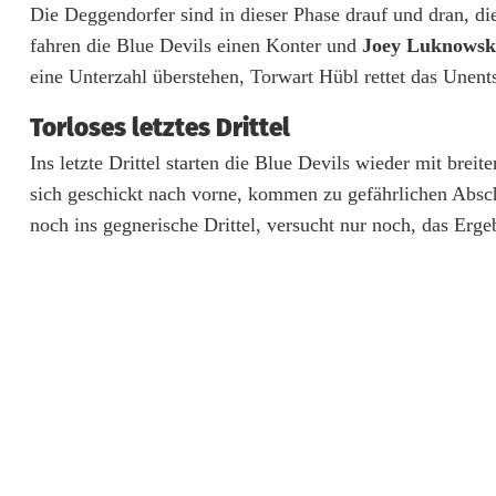
e
Die Deggendorfer sind in dieser Phase drauf und dran, d
n
fahren die Blue Devils einen Konter und
Joey Luknowsk
eine Unterzahl überstehen, Torwart Hübl rettet das Unents
O
Torloses letztes Drittel
v
Ins letzte Drittel starten die Blue Devils wieder mit bre
e
sich geschickt nach vorne, kommen zu gefährlichen Absc
r
noch ins gegnerische Drittel, versucht nur noch, das Erge
t
i
m
e
g
e