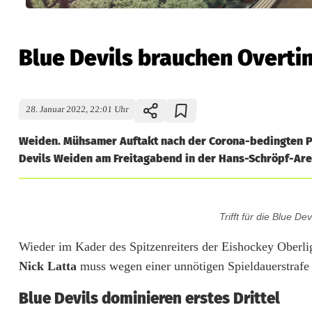
Blue Devils brauchen Overt
28. Januar 2022, 22:01 Uhr
Weiden. Mühsamer Auftakt nach der Corona-bedingten Pau
Devils Weiden am Freitagabend in der Hans-Schröpf-Are
B
Trifft für die Blue D
l
Wieder im Kader des Spitzenreiters der Eishockey Oberl
u
Nick Latta
muss wegen einer unnötigen Spieldauerstrafe 
e
Blue Devils dominieren erstes Drittel
D