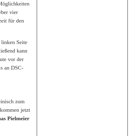
Möglichkeiten
ber vier
eit für den
 linken Seite
ließend kann
ute vor der
als an DSC-
einisch zum
e kommen jetzt
as Pielmeier