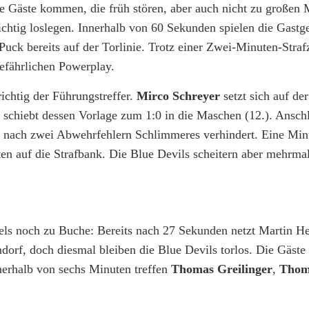
ie Gäste kommen, die früh stören, aber auch nicht zu großen 
chtig loslegen. Innerhalb von 60 Sekunden spielen die Gastge
uck bereits auf der Torlinie. Trotz einer Zwei-Minuten-Strafz
efährlichen Powerplay.
ichtig der Führungstreffer.
Mirco Schreyer
setzt sich auf der
schiebt dessen Vorlage zum 1:0 in die Maschen (12.). Ansch
er nach zwei Abwehrfehlern Schlimmeres verhindert. Eine Min
en auf die Strafbank. Die Blue Devils scheitern aber mehrm
tels noch zu Buche: Bereits nach 27 Sekunden netzt Martin H
ndorf, doch diesmal bleiben die Blue Devils torlos. Die Gäst
nnerhalb von sechs Minuten treffen
Thomas Greilinger
,
Thom