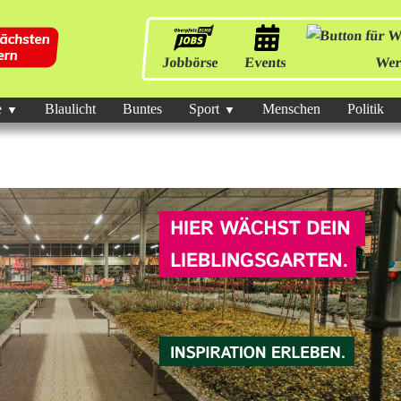
Jobbörse
Events
Wer
e
Blaulicht
Buntes
Sport
Menschen
Politik