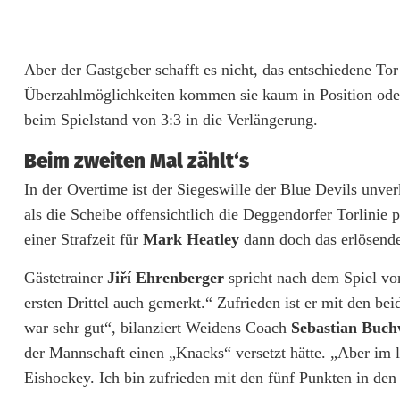
g
e
Aber der Gastgeber schafft es nicht, das entschiedene Tor 
n
Überzahlmöglichkeiten kommen sie kaum in Position oder
A
beim Spielstand von 3:3 in die Verlängerung.
n
Beim zweiten Mal zählt‘s
g
In der Overtime ist der Siegeswille der Blue Devils unv
s
als die Scheibe offensichtlich die Deggendorfer Torlinie p
einer Strafzeit für
Mark Heatley
dann doch das erlösend
t
Gästetrainer
Jiří Ehrenberger
spricht nach dem Spiel v
g
ersten Drittel auch gemerkt.“ Zufrieden ist er mit den be
e
war sehr gut“, bilanziert Weidens Coach
Sebastian Buch
g
der Mannschaft einen „Knacks“ versetzt hätte. „Aber im l
Eishockey. Ich bin zufrieden mit den fünf Punkten in den
n