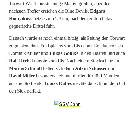
Torwart Wölfl musste einige Mal eingreifen, aber den
e
nächsten Treffer erzielten die Blue Devils.
Edgars
n
Homjakovs
netzte zum 5:3 ein, nachdem er durch das
gegnerische Drittel fuhr.
S
Danach wurde es noch einmal hitzig, als Peiting den Torwart
p
zugunsten eines Feldspielers vom Eis nahm. Erst hatten sich
i
Dominik Müller und
Lukas Gohlke
in den Haaren und auch
Ralf Herbst
musste vom Eis. Nach einem Stockschlag an
e
Marius Schmidt
hatten sich dann
Adam Schusser
und
l
David Miller
besonders lieb und durften für fünf Minuten
auf die Strafbank.
Tomas Rubes
machte danach mit dem 6:3
k
den Sieg perfekt.
e
i
n
e