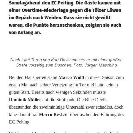
Sonntagabend den EC Peiting. Die Gäste kamen mit
einer Overtime-Niederlage gegen die Tölzer Löwen
im Gepäck nach Weiden. Dass sie nicht gewillt
waren, die Punkte herzuschenken, zeigten sie auch
von Anfang an.
B
Nach zwei Toren von Kurt Davis musste er mit einer großen
l
Strafe vorzeitig zum Duschen. Foto: Jürgen Masching
u
Bei den Hausherren stand
Marco Wölfl
in dieser Saison zum
ersten Mal nach seiner Verletzung im Tor und hatte keinen
e
guten Start. Bereits nach wenigen Sekunden musste
D
Dominik Müller
auf die Strafbank. Die Blue Devils
überstanden die zweiminütige Unterzahl zwar schadlos, doch
e
kurz darauf traf
Marco Besl
zur überraschenden Führung des
v
EC Peiting.