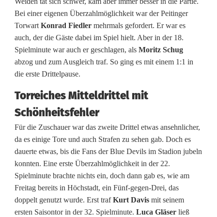
i
Weiden tat sich schwer, kam aber immer besser in die Partie.
Bei einer eigenen Überzahlmöglichkeit war der Peitinger
l
Torwart
Konrad Fiedler
mehrmals gefordert. Er war es
s
auch, der die Gäste dabei im Spiel hielt. Aber in der 18.
Spielminute war auch er geschlagen, als
Moritz Schug
g
abzog und zum Ausgleich traf. So ging es mit einem 1:1 in
e
die erste Drittelpause.
b
Torreiches Mitteldrittel mit
e
Schönheitsfehler
Für die Zuschauer war das zweite Drittel etwas ansehnlicher,
n
da es einige Tore und auch Strafen zu sehen gab. Doch es
s
dauerte etwas, bis die Fans der Blue Devils im Stadion jubeln
konnten. Eine erste Überzahlmöglichkeit in der 22.
i
Spielminute brachte nichts ein, doch dann gab es, wie am
c
Freitag bereits in Höchstadt, ein Fünf-gegen-Drei, das
doppelt genutzt wurde. Erst traf
Kurt Davis
mit seinem
h
ersten Saisontor in der 32. Spielminute.
Luca Gläser
ließ