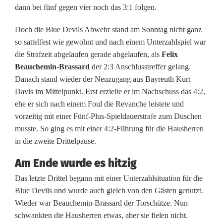
a
dann bei fünf gegen vier noch das 3:1 folgen.
u
Doch die Blue Devils Abwehr stand am Sonntag nicht ganz
c
so sattelfest wie gewohnt und nach einem Unterzahlspiel war
die Strafzeit abgelaufen gerade abgelaufen, als
Felix
h
Beauchemin-Brassard
der 2:3 Anschlusstreffer gelang.
i
Danach stand wieder der Neuzugang aus Bayreuth Kurt
Davis im Mittelpunkt. Erst erzielte er im Nachschuss das 4:2,
m
ehe er sich nach einem Foul die Revanche leistete und
s
vorzeitig mit einer Fünf-Plus-Spieldauerstrafe zum Duschen
musste. So ging es mit einer 4:2-Führung für die Hausherren
e
in die zweite Drittelpause.
c
Am Ende wurde es hitzig
h
Das letzte Drittel begann mit einer Unterzahlsituation für die
Blue Devils und wurde auch gleich von den Gästen genutzt.
s
Wieder war Beauchemin-Brassard der Torschütze. Nun
t
schwankten die Hausherren etwas, aber sie fielen nicht.