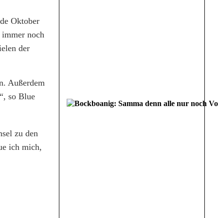
nde Oktober
er immer noch
ielen der
den. Außerdem
d“, so Blue
hsel zu den
ue ich mich,