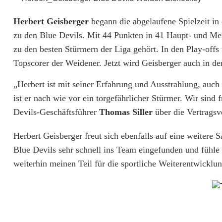
u
e
Herbert Geisberger
begann die abgelaufene Spielzeit in 
zu den Blue Devils. Mit 44 Punkten in 41 Haupt- und Meis
D
zu den besten Stürmern der Liga gehört. In den Play-offs
e
Topscorer der Weidener. Jetzt wird Geisberger auch in d
v
„Herbert ist mit seiner Erfahrung und Ausstrahlung, auc
i
ist er nach wie vor ein torgefährlicher Stürmer. Wir sind 
l
Devils-Geschäftsführer
Thomas Siller
über die Vertrags
s
Herbert Geisberger freut sich ebenfalls auf eine weitere
:
Blue Devils sehr schnell ins Team eingefunden und fühle
weiterhin meinen Teil für die sportliche Weiterentwicklu
H
e
r