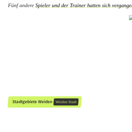
Fünf andere
Spieler und der Trainer hatten sich vergang
t
M
a
r
t
i
n
H
e
Stadtgebiete Weiden
Weiden Stadt
i
n
i