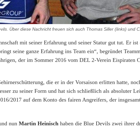
vils. Über diese Nachricht freuen sich auch Thomas Siller (links) und Ch
nschaft mit seiner Erfahrung und seiner Statur gut tut. Er ist 
 bringt seine ganze Erfahrung ins Team ein“, begründet Team
jährigen, der im Sommer 2016 vom DEL 2-Verein Eispiraten 
hirnerschütterung, die er in der Vorsaison erlitten hatte, noc
sser zu seiner Form und hat sich schließlich als absoluter Le
 2016/2017 auf dem Konto des fairen Angreifers, der insgesam
und nun
Martin Heinisch
haben die Blue Devils zwei ihrer dr