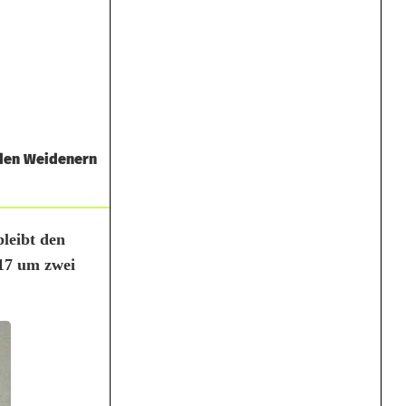
 den Weidenern
leibt den
017 um zwei