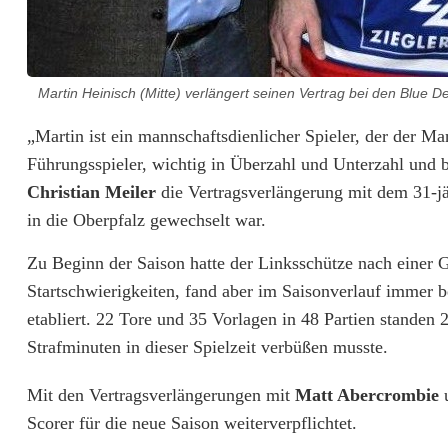
e
r
n
Martin Heinisch (Mitte) verlängert seinen Vertrag bei den Blue De
V
„Martin ist ein mannschaftsdienlicher Spieler, der der Man
Führungsspieler, wichtig in Überzahl und Unterzahl und
e
Christian Meiler
die Vertragsverlängerung mit dem 31-
r
in die Oberpfalz gewechselt war.
t
Zu Beginn der Saison hatte der Linksschütze nach einer Ge
r
Startschwierigkeiten, fand aber im Saisonverlauf immer be
a
etabliert. 22 Tore und 35 Vorlagen in 48 Partien standen
Strafminuten in dieser Spielzeit verbüßen musste.
g
m
Mit den Vertragsverlängerungen mit
Matt Abercrombie
Scorer für die neue Saison weiterverpflichtet.
i