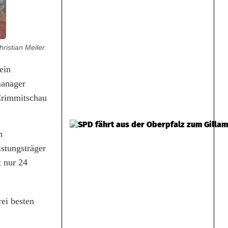
ristian Meiler.
ein
manager
Crimmitschau
h
istungsträger
t nur 24
ei besten