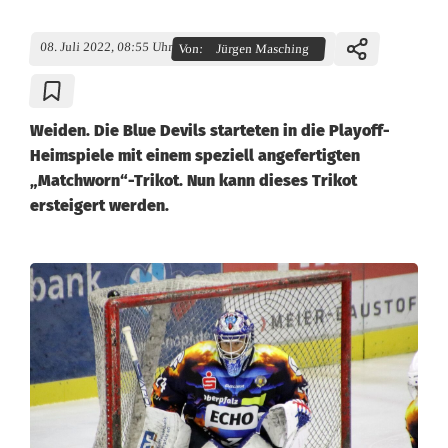
08. Juli 2022, 08:55 Uhr
Von:
Jürgen Masching
Weiden. Die Blue Devils starteten in die Playoff-
Heimspiele mit einem speziell angefertigten
„Matchworn“-Trikot. Nun kann dieses Trikot
ersteigert werden.
B
l
u
e
D