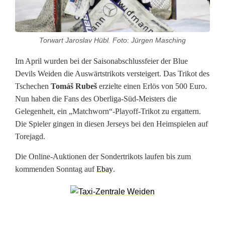
e
v
Torwart Jaroslav Hübl. Foto: Jürgen Masching
i
Im April wurden bei der Saisonabschlussfeier der Blue
l
Devils Weiden die Auswärtstrikots versteigert. Das Trikot des
s
Tschechen
Tomáš Rubeš
erzielte einen Erlös von 500 Euro.
Nun haben die Fans des Oberliga-Süd-Meisters die
v
Gelegenheit, ein „Matchworn“-Playoff-Trikot zu ergattern.
e
Die Spieler gingen in diesen Jerseys bei den Heimspielen auf
Torejagd.
r
Die Online-Auktionen der Sondertrikots laufen bis zum
s
kommenden Sonntag auf
Ebay
.
t
e
i