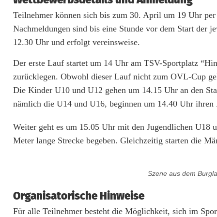
g
Teilnehmer können sich bis zum 30. April um 19 Uhr per
l
Nachmeldungen sind bis eine Stunde vor dem Start der j
a
12.30 Uhr und erfolgt vereinsweise.
u
Der erste Lauf startet um 14 Uhr am TSV-Sportplatz “Hin
zurücklegen. Obwohl dieser Lauf nicht zum OVL-Cup gehör
f
Die Kinder U10 und U12 gehen um 14.15 Uhr an den Start
i
nämlich die U14 und U16, beginnen um 14.40 Uhr ihren 
n
Weiter geht es um 15.05 Uhr mit den Jugendlichen U18 
F
Meter lange Strecke begeben. Gleichzeitig starten die M
l
o
Szene aus dem Burglau
s
Organisatorische Hinweise
s
Für alle Teilnehmer besteht die Möglichkeit, sich im S