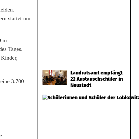
elden.
rn startet um
0 m
des Tages.
 Kinder,
Landratsamt empfängt
22 Austauschschüler in
eine 3.700
Neustadt
e