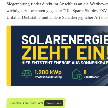
Siegerehrung findet direkt im Anschluss an die Wettbewe
e
wichtiges zu beachten gegeben: “Die Sparte Ski des TSV w
n
Unfälle, Diebstähle und andere Schäden jeglicher Art üb
b
ü
r
g
l
o
c
k
t
Landkreis Neustadt/WN
Flossenbürg
a