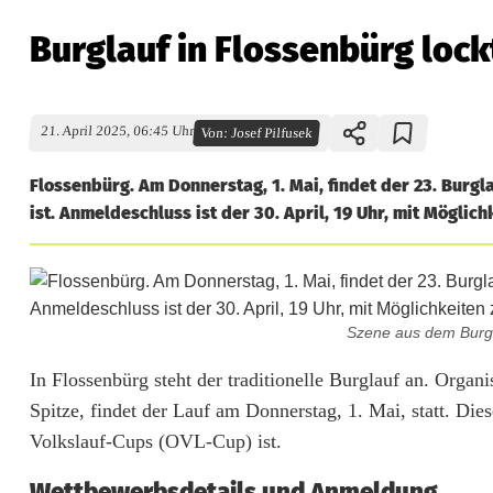
Burglauf in Flossenbürg lock
21. April 2025, 06:45 Uhr
Von:
Josef Pilfusek
Flossenbürg. Am Donnerstag, 1. Mai, findet der 23. Burgl
ist. Anmeldeschluss ist der 30. April, 19 Uhr, mit Möglic
Szene aus dem Burgl
B
In Flossenbürg steht der traditionelle Burglauf an. Orga
Spitze, findet der Lauf am Donnerstag, 1. Mai, statt. Die
u
Volkslauf-Cups (OVL-Cup) ist.
r
Wettbewerbsdetails und Anmeldung