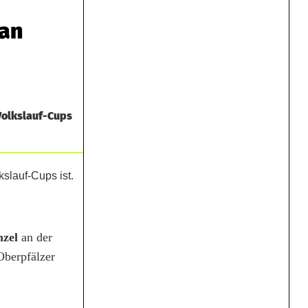
 an
 Volkslauf-Cups
nzel
an der
Oberpfälzer