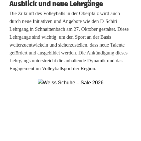
r
Ausblick und neue Lehrgänge
w
Die Zukunft des Volleyballs in der Oberpfalz wird auch
durch neue Initiativen und Angebote wie den D-Schiri-
a
Lehrgang in Schnaittenbach am 27. Oktober gestaltet. Diese
r
Lehrgänge sind wichtig, um den Sport an der Basis
weiterzuentwickeln und sicherzustellen, dass neue Talente
t
gefördert und ausgebildet werden. Die Ankündigung dieses
v
Lehrgangs unterstreicht die anhaltende Dynamik und das
Engagement im Volleyballsport der Region.
e
r
a
b
s
c