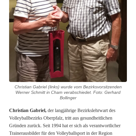
i
a
n
G
a
b
r
i
Christian Gabriel (links) wurde vom Bezirksvorsitzenden
Werner Schmitt in Cham verabschiedet. Foto: Gerhard
e
Bollinger
l
Christian Gabriel,
der langjährige Bezirkslehrwart des
Volleyballbezirks Oberpfalz, tritt aus gesundheitlichen
a
Gründen zurück. Seit 1994 hat er sich als verantwortlicher
l
Trainerausbilder für den Volleyballsport in der Region