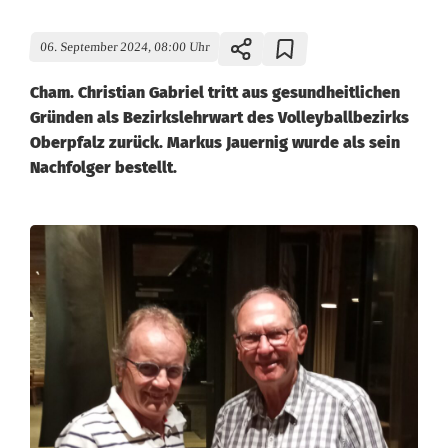
06. September 2024, 08:00 Uhr
Cham. Christian Gabriel tritt aus gesundheitlichen
Gründen als Bezirkslehrwart des Volleyballbezirks
Oberpfalz zurück. Markus Jauernig wurde als sein
Nachfolger bestellt.
C
h
r
i
s
t