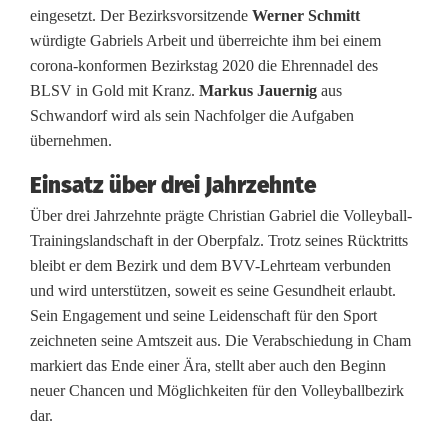
eingesetzt. Der Bezirksvorsitzende
Werner Schmitt
s
würdigte Gabriels Arbeit und überreichte ihm bei einem
B
corona-konformen Bezirkstag 2020 die Ehrennadel des
BLSV in Gold mit Kranz.
Markus Jauernig
aus
e
Schwandorf wird als sein Nachfolger die Aufgaben
z
übernehmen.
i
Einsatz über drei Jahrzehnte
r
Über drei Jahrzehnte prägte Christian Gabriel die Volleyball-
Trainingslandschaft in der Oberpfalz. Trotz seines Rücktritts
k
bleibt er dem Bezirk und dem BVV-Lehrteam verbunden
und wird unterstützen, soweit es seine Gesundheit erlaubt.
s
Sein Engagement und seine Leidenschaft für den Sport
l
zeichneten seine Amtszeit aus. Die Verabschiedung in Cham
markiert das Ende einer Ära, stellt aber auch den Beginn
e
neuer Chancen und Möglichkeiten für den Volleyballbezirk
h
dar.