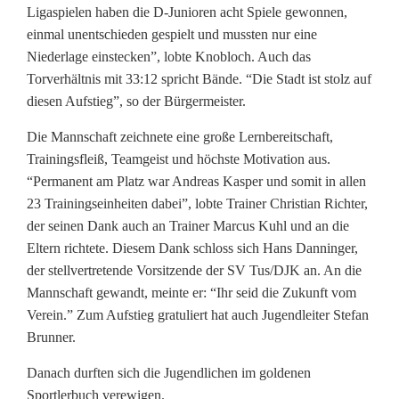
s
Ligaspielen haben die D-Junioren acht Spiele gewonnen,
l
einmal unentschieden gespielt und mussten nur eine
Niederlage einstecken”, lobte Knobloch. Auch das
i
Torverhältnis mit 33:12 spricht Bände. “Die Stadt ist stolz auf
diesen Aufstieg”, so der Bürgermeister.
g
a
Die Mannschaft zeichnete eine große Lernbereitschaft,
Trainingsfleiß, Teamgeist und höchste Motivation aus.
a
“Permanent am Platz war Andreas Kasper und somit in allen
u
23 Trainingseinheiten dabei”, lobte Trainer Christian Richter,
der seinen Dank auch an Trainer Marcus Kuhl und an die
f
Eltern richtete. Diesem Dank schloss sich Hans Danninger,
der stellvertretende Vorsitzende der SV Tus/DJK an. An die
Mannschaft gewandt, meinte er: “Ihr seid die Zukunft vom
Verein.” Zum Aufstieg gratuliert hat auch Jugendleiter Stefan
Brunner.
Danach durften sich die Jugendlichen im goldenen
Sportlerbuch verewigen.