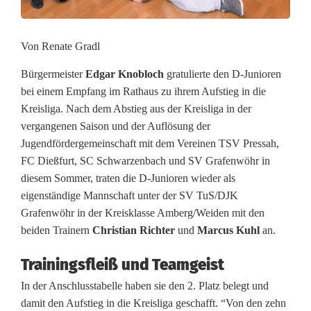
e
Von Renate Gradl
n
i
Bürgermeister
Edgar Knobloch
gratulierte den D-Junioren
bei einem Empfang im Rathaus zu ihrem Aufstieg in die
n
Kreisliga. Nach dem Abstieg aus der Kreisliga in der
vergangenen Saison und der Auflösung der
d
Jugendfördergemeinschaft mit dem Vereinen TSV Pressah,
i
FC Dießfurt, SC Schwarzenbach und SV Grafenwöhr in
diesem Sommer, traten die D-Junioren wieder als
e
eigenständige Mannschaft unter der SV TuS/DJK
K
Grafenwöhr in der Kreisklasse Amberg/Weiden mit den
beiden Trainern
Christian Richter
und
Marcus Kuhl
an.
r
e
Trainingsfleiß und Teamgeist
i
In der Anschlusstabelle haben sie den 2. Platz belegt und
damit den Aufstieg in die Kreisliga geschafft. “Von den zehn