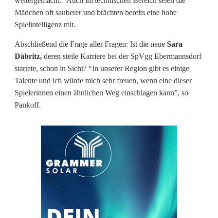
weitergemacht.” Auch im technischen Bereich seien die
h
Mädchen oft sauberer und brächten bereits eine hohe
Spielintelligenz mit.
f
Abschließend die Frage aller Fragen: Ist die neue
Sara
e
Däbritz,
deren steile Karriere bei der SpVgg Ebermannsdorf
u
startete, schon in Sicht? “In unserer Region gibt es einige
Talente und ich würde mich sehr freuen, wenn eine dieser
e
Spielerinnen einen ähnlichen Weg einschlagen kann”, so
r
Pankoff.
o
d
e
r
Z
e