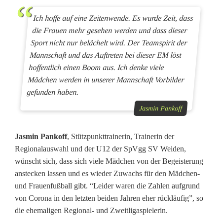
a
Ich hoffe auf eine Zeitenwende. Es wurde Zeit, dass
u
die Frauen mehr gesehen werden und dass dieser
e
Sport nicht nur belächelt wird. Der Teamspirit der
Mannschaft und das Auftreten bei dieser EM löst
n
hoffentlich einen Boom aus. Ich denke viele
f
Mädchen werden in unserer Mannschaft Vorbilder
gefunden haben.
u
Jasmin Pankoff
ß
b
Jasmin Pankoff
, Stützpunkttrainerin, Trainerin der
Regionalauswahl und der U12 der SpVgg SV Weiden,
a
wünscht sich, dass sich viele Mädchen von der Begeisterung
l
anstecken lassen und es wieder Zuwachs für den Mädchen-
und Frauenfußball gibt. “Leider waren die Zahlen aufgrund
l
von Corona in den letzten beiden Jahren eher rückläufig”, so
g
die ehemaligen Regional- und Zweitligaspielerin.