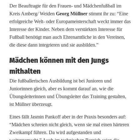
a
Der
Beauftragte für den Frauen- und Mädchenfußball im
Kreis Amberg/ Weiden
Georg Müllner
stimmt ihr zu: “Eine
n
erfolgreiche Welt- oder Europameisterschaft weckt immer das
z
Interesse der Kinder. Neben dem verstärkten Interesse für
Fußball benötigt man auch Ehrenamtliche in den Vereinen,
o
die diese dann integrieren und sie ausbilden.”
b
Mädchen können mit den Jungs
e
mithalten
n
Die fußballerischen Ausbildung ist bei Junioren und
:
Juniorinnen gleich, aber es kommt darauf an, wie die
Übungsleiterinnen und Übungsleiter das Training gestalten,
S
ist Müllner überzeugt.
t
Eines fällt Jasmin Pankoff aber in der Praxis besonders auf:
r
“Mädchen schreien nicht gleich, wenn sie mal einen härteren
Zweikampf führen. Da wird aufgestanden und
o