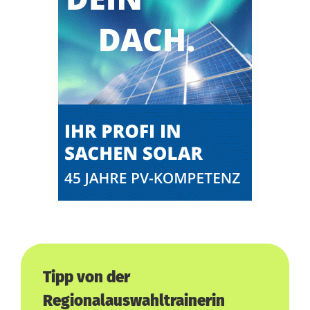
i
t
e
n
w
e
n
d
e
?
Tipp von der
Regionalauswahltrainerin