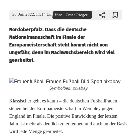
30. Juli 2022, 11:14 Uhr
Von:
Franz Rieger
Nordoberpfalz. Dass die deutsche
Nationalmannschaft im Finale der
Europameisterschaft steht kommt nicht von
ungefähr, denn im Nachwuchsbereich wird viel
gearbeitet.
D
Symbolbild: pixabay
e
Klassischer geht es kaum – die deutschen Fußballfrauen
r
stehen bei der Europameisterschaft in Wembley gegen
England im Finale. Die positive Entwicklung der letzten
F
Jahre ist mehr als deutlich zu erkennen und auch an der Basis
r
wird jede Menge gearbeitet.