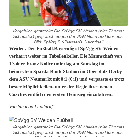
Vergeblich gestreckt: Die SpVgg SV Weiden (hier Thomas
Schneider) ging auch gegen den ASV Neumarkt leer aus.
Bild: SpVgg SV-Presse/D. Nachtigall
D
Weiden. Der Fußball-Bayernligist SpVgg SV Weiden
verharrt weiter im Tabellenkeller. Die Mannschaft von
i
Trainer Franz Koller unterlag am Samstag im
heimischen Sparda-Bank-Stadion im Oberpfalz-Derby
e
dem ASV Neumarkt mit 0:1 (0:1) und verpasste es trotz
L
bester Möglichkeiten, unter der Regie ihres neuen
Coaches endlich den ersten Heimsieg einzufahren.
u
f
Von Stephan Landgraf
t
Vergeblich gestreckt: Die SpVgg SV Weiden (hier Thomas
f
Schneider) ging auch gegen den ASV Neumarkt leer aus.