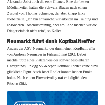
Alexander Jobst auch die erste Chance. Eine der besten
b
Möglichkeiten hatten die Schwarz-Blauen nach einem
Zuspiel von Thomas Schneider, der aber knapp links
l
vorbeizielte. „Ich bin enttäuscht; wir arbeiten im Training und
e
absolvieren Torschusstraining, aber am Ende machen wir die
Dinger einfach nicht rein“, so Koller.
i
Neumarkt führt dank Kopfballtreffer
b
Anders der ASV Neumarkt, der durch einen Kopfballtreffer
t
von Andreas Neumayer in Führung ging (29.). Dabei
w
machte, trotz eines Platzfehlers des schwer bespielbaren
Untergrunds, SpVgg SV-Keeper Dominik Forster keine allzu
e
glückliche Figur. Auch Josef Rodler konnte keinen Punkt
i
holen. Nach einem Einwurfvolley traf er lediglich den
Pfosten (36.).
t
e
r