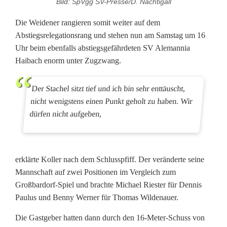
Bild: SpVgg SV-Presse/D. Nachtigall
ü
Die Weidener rangieren somit weiter auf dem
r
Abstiegsrelegationsrang und stehen nun am Samstag um 16
d
Uhr beim ebenfalls abstiegsgefährdeten SV Alemannia
Haibach enorm unter Zugzwang.
i
e
Der Stachel sitzt tief und ich bin sehr enttäuscht,
nicht wenigstens einen Punkt geholt zu haben. Wir
S
dürfen nicht aufgeben,
p
V
erklärte Koller nach dem Schlusspfiff. Der veränderte seine
g
Mannschaft auf zwei Positionen im Vergleich zum
g
Großbardorf-Spiel und brachte Michael Riester für Dennis
Paulus und Benny Werner für Thomas Wildenauer.
S
Die Gastgeber hatten dann durch den 16-Meter-Schuss von
V