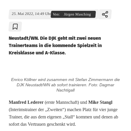
25. Mai 2022, 14:49 Uhr
Von:
Jürgen Masching
Neustadt/WN. Die DJK geht mit zwei neuen
Trainerteams in die kommende Spielzeit in
Kreisklasse und A-Klasse.
D
Enrico Köllner wird zusammen mit Stefan Zimmermann die
J
DJK Neustadt/WN ab sofort trainieren. Foto: Dagmar
Nachtigall
K
Manfred Lederer
(erste Mannschaft) und
Mike Stangl
N
(Interimstrainer der „Zweiten“) machen Platz für vier junge
Trainer, die aus dem eigenen „Stall“ kommen und denen ab
e
sofort das Vertrauen geschenkt wird.
u