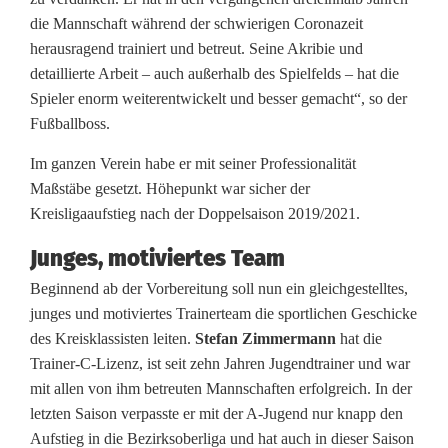
o
die Mannschaft während der schwierigen Coronazeit
m
herausragend trainiert und betreut. Seine Akribie und
detaillierte Arbeit – auch außerhalb des Spielfelds – hat die
m
Spieler enorm weiterentwickelt und besser gemacht“, so der
t
Fußballboss.
k
Im ganzen Verein habe er mit seiner Professionalität
Maßstäbe gesetzt. Höhepunkt war sicher der
o
Kreisligaaufstieg nach der Doppelsaison 2019/2021.
m
Junges, motiviertes Team
p
Beginnend ab der Vorbereitung soll nun ein gleichgestelltes,
l
junges und motiviertes Trainerteam die sportlichen Geschicke
des Kreisklassisten leiten.
Stefan Zimmermann
hat die
e
Trainer-C-Lizenz, ist seit zehn Jahren Jugendtrainer und war
t
mit allen von ihm betreuten Mannschaften erfolgreich. In der
letzten Saison verpasste er mit der A-Jugend nur knapp den
t
Aufstieg in die Bezirksoberliga und hat auch in dieser Saison