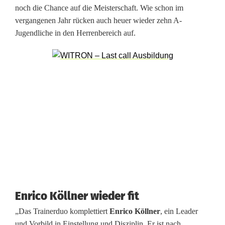
n
noch die Chance auf die Meisterschaft. Wie schon im
vergangenen Jahr rücken auch heuer wieder zehn A-
e
Jugendliche in den Herrenbereich auf.
u
e
s
T
r
a
i
n
Enrico Köllner wieder fit
e
„Das Trainerduo komplettiert
Enrico Köllner
, ein Leader
r
und Vorbild in Einstellung und Disziplin. Er ist nach