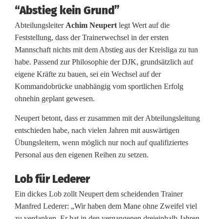
“Abstieg kein Grund”
s
Abteilungsleiter
Achim Neupert
legt Wert auf die
t
Feststellung, dass der Trainerwechsel in der ersten
Mannschaft nichts mit dem Abstieg aus der Kreisliga zu tun
a
habe. Passend zur Philosophie der DJK, grundsätzlich auf
d
eigene Kräfte zu bauen, sei ein Wechsel auf der
Kommandobrücke unabhängig vom sportlichen Erfolg
t
ohnehin geplant gewesen.
/
Neupert betont, dass er zusammen mit der Abteilungsleitung
W
entschieden habe, nach vielen Jahren mit auswärtigen
Übungsleitern, wenn möglich nur noch auf qualifiziertes
N
Personal aus den eigenen Reihen zu setzen.
b
Lob für Lederer
e
Ein dickes Lob zollt Neupert dem scheidenden Trainer
k
Manfred Lederer: „Wir haben dem Mane ohne Zweifel viel
zu verdanken. Er hat in den vergangenen dreieinhalb Jahren