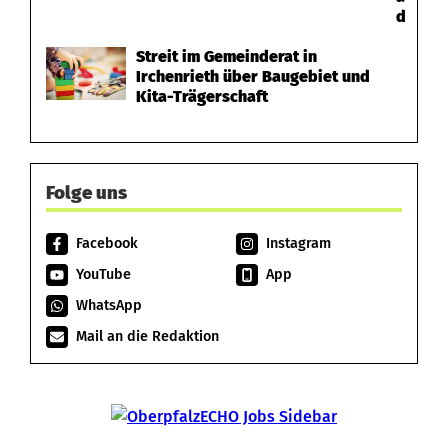
d
Streit im Gemeinderat in
Irchenrieth über Baugebiet und
Kita-Trägerschaft
Folge uns
Facebook
Instagram
YouTube
App
WhatsApp
Mail an die Redaktion