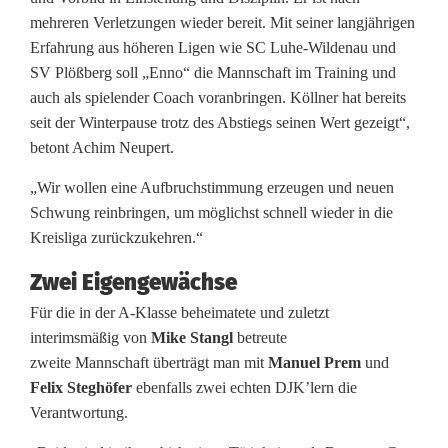
t
mehreren Verletzungen wieder bereit. Mit seiner langjährigen
Erfahrung aus höheren Ligen wie SC Luhe-Wildenau und
e
SV Plößberg soll „Enno“ die Mannschaft im Training und
a
auch als spielender Coach voranbringen. Köllner hat bereits
seit der Winterpause trotz des Abstiegs seinen Wert gezeigt“,
m
betont Achim Neupert.
„Wir wollen eine Aufbruchstimmung erzeugen und neuen
Schwung reinbringen, um möglichst schnell wieder in die
Kreisliga zurückzukehren.“
Zwei Eigengewächse
Für die in der A-Klasse beheimatete und zuletzt
interimsmäßig von
Mike Stangl
betreute
zweite Mannschaft überträgt man mit
Manuel Prem
und
Felix Steghöfer
ebenfalls zwei echten DJK’lern die
Verantwortung.