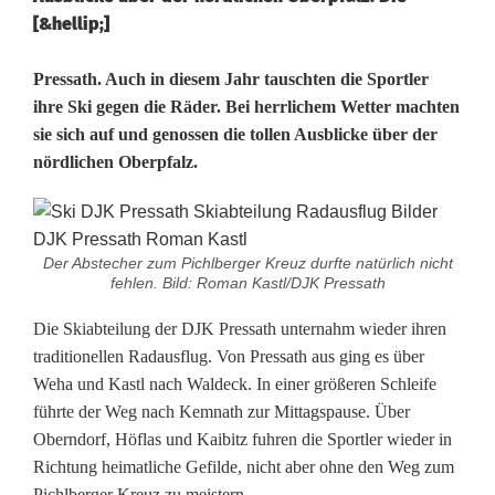
[&hellip;]
D
Pressath. Auch in diesem Jahr tauschten die Sportler
ihre Ski gegen die Räder. Bei herrlichem Wetter machten
J
sie sich auf und genossen die tollen Ausblicke über der
nördlichen Oberpfalz.
K
P
r
Der Abstecher zum Pichlberger Kreuz durfte natürlich nicht
fehlen. Bild: Roman Kastl/DJK Pressath
e
Die Skiabteilung der DJK Pressath unternahm wieder ihren
s
traditionellen Radausflug. Von Pressath aus ging es über
s
Weha und Kastl nach Waldeck. In einer größeren Schleife
führte der Weg nach Kemnath zur Mittagspause. Über
a
Oberndorf, Höflas und Kaibitz fuhren die Sportler wieder in
t
Richtung heimatliche Gefilde, nicht aber ohne den Weg zum
Pichlberger Kreuz zu meistern.