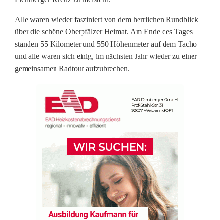
h
Alle waren wieder fasziniert von dem herrlichen Rundblick
t
über die schöne Oberpfälzer Heimat. Am Ende des Tages
a
standen 55 Kilometer und 550 Höhenmeter auf dem Tacho
und alle waren sich einig, im nächsten Jahr wieder zu einer
u
gemeinsamen Radtour aufzubrechen.
s
c
h
t
S
k
i
g