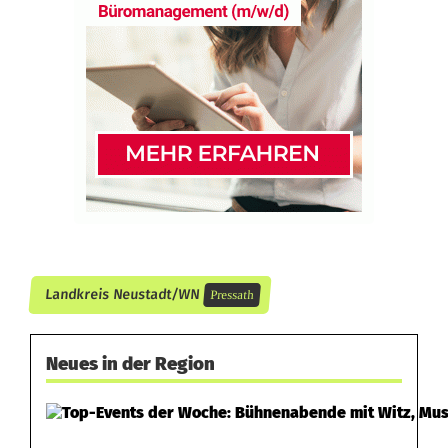
e
g
e
n
R
ä
d
e
Landkreis Neustadt/WN
Pressath
r
Neues in der Region