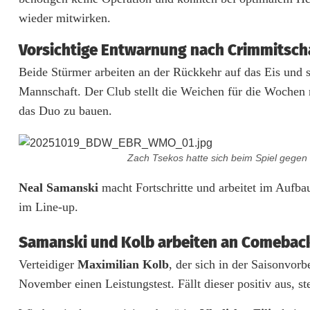
u
wieder mitwirken.
e
Vorsichtige Entwarnung nach Crimmitsch
D
Beide Stürmer arbeiten an der Rückkehr auf das Eis und 
e
Mannschaft. Der Club stellt die Weichen für die Wochen r
das Duo zu bauen.
v
i
Zach Tsekos hatte sich beim Spiel gegen d
l
Neal Samanski
macht Fortschritte und arbeitet im Aufbau
s
im Line-up.
W
Samanski und Kolb arbeiten an Comebac
e
Verteidiger
Maximilian Kolb
, der sich in der Saisonvor
i
November einen Leistungstest. Fällt dieser positiv aus, st
d