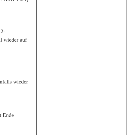
L2-
l wieder auf
nfalls wieder
rt Ende