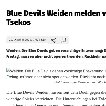
Blue Devils Weiden melden v
Tsekos
29. Oktober 2025, 07:28 Uhr
Weiden. Die Blue Devils geben vorsichtige Entwarnung: 
Freitag, müssen aber nicht operiert werden. Rückkehr 
Goldhelm Tyler Ward ist seit Woch
B
Die Blue Devils Weiden müssen seit dem Duell gegen die
wichtige Spieler verzichten. Die Untersuchungen bei
Tyl
l
benötigen keine Operation und könnten bei optimalem He