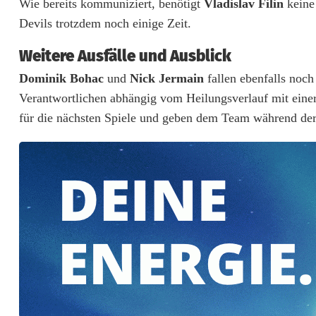
Wie bereits kommuniziert, benötigt
Vladislav Filin
keine 
e
Devils trotzdem noch einige Zeit.
n
Weitere Ausfälle und Ausblick
m
Dominik Bohac
und
Nick Jermain
fallen ebenfalls noc
Verantwortlichen abhängig vom Heilungsverlauf mit eine
e
für die nächsten Spiele und geben dem Team während der 
l
d
e
n
v
o
r
s