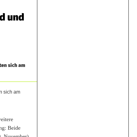
rd und
ten sich am
eitere
ng: Beide
09. November)