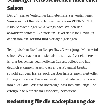
e
Saison
n
Der 24-jährige Verteidiger kam ebenfalls zur vergangenen
Saison in die Oberpfalz. Er wechselte vom PENNY DEL-
v
Klub Schwenninger Wild Wings nach Weiden und
e
absolvierte seitdem 57 Spiele im Trikot der Blue Devils, in
denen ihm ein Tor und fünf Vorlagen gelangen.
r
Teampräsident Stephan Seeger Sr.: „Dieser junge Mann wird
a
seinen Weg machen und sich als Leistungsträger etablieren.
b
Er war bei seinen Teamkollegen äußerst beliebt und hat
deutlich erkennen lassen, dass er das Potenzial besitzt,
s
sowohl auf dem Eis als auch darüber hinaus einen wertvollen
c
Beitrag zu leisten. Für seine weitere Laufbahn wünschen wir
ihm alles Gute. Wir sind überzeugt, dass ihm eine lange und
h
erfolgreiche Karriere im Eishockey bevorsteht.“
i
Bedeutung für die Kaderplanung der
e