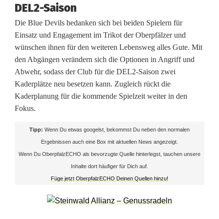
DEL2-Saison
d
Die Blue Devils bedanken sich bei beiden Spielern für
e
Einsatz und Engagement im Trikot der Oberpfälzer und
wünschen ihnen für den weiteren Lebensweg alles Gute. Mit
n
den Abgängen verändern sich die Optionen in Angriff und
J
Abwehr, sodass der Club für die DEL2-Saison zwei
Kaderplätze neu besetzen kann. Zugleich rückt die
e
Kaderplanung für die kommende Spielzeit weiter in den
r
Fokus.
m
Tipp:
Wenn Du etwas googelst, bekommst Du neben den normalen
Ergebnissen auch eine Box mit aktuellen News angezeigt.
a
Wenn Du OberpfalzECHO als bevorzugte Quelle hinterlegst, tauchen unsere
i
Inhalte dort häufiger für Dich auf.
Füge jetzt OberpfalzECHO Deinen Quellen hinzu!
n
u