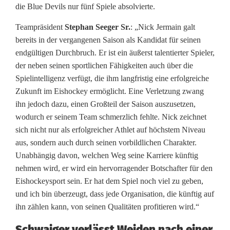
die Blue Devils nur fünf Spiele absolvierte.
u
e
Teampräsident
Stephan Seeger Sr.
: „Nick Jermain galt
bereits in der vergangenen Saison als Kandidat für seinen
D
endgültigen Durchbruch. Er ist ein äußerst talentierter Spieler,
e
der neben seinen sportlichen Fähigkeiten auch über die
Spielintelligenz verfügt, die ihm langfristig eine erfolgreiche
v
Zukunft im Eishockey ermöglicht. Eine Verletzung zwang
ihn jedoch dazu, einen Großteil der Saison auszusetzen,
i
wodurch er seinem Team schmerzlich fehlte. Nick zeichnet
l
sich nicht nur als erfolgreicher Athlet auf höchstem Niveau
aus, sondern auch durch seinen vorbildlichen Charakter.
s
Unabhängig davon, welchen Weg seine Karriere künftig
W
nehmen wird, er wird ein hervorragender Botschafter für den
Eishockeysport sein. Er hat dem Spiel noch viel zu geben,
e
und ich bin überzeugt, dass jede Organisation, die künftig auf
i
ihn zählen kann, von seinen Qualitäten profitieren wird.“
d
Schwaiger verlässt Weiden nach einer