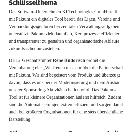
Schlüsselthema
d
Das Software-Unternehmen KLTechnologies GmbH stellt
mit Paktum ein digitales Tool bereit, das Ligen, Vereine und
P
Vermarktungsagenturen bei zentralen Verwaltungsaufgaben
a
unterstützt. Paktum zielt darauf ab, Kernprozesse effizienter
und transparenter zu gestalten und organisatorische Abläufe
k
zukunftssicher aufzustellen.
t
DEL2-Geschäftsführer
Renè Rudorisch
ordnet die
u
Vereinbarung ein: „Wir freuen uns sehr über die Partnerschaft
mit Paktum. Wir sind begeistert vom Produkt und überzeugt
m
davon, dass es uns bei der Modernisierung und dem Ausbau
s
unserer Sponsoring-Aktivitäten helfen wird. Das Paktum-
Tool ist für kleinere Organisationen äußerst hilfreich. Zudem
t
sind die Automatisierungen extrem effizient und sorgen damit
a
auch bei größeren Organisationen für eine stets übersichtliche
Darstellung.“
r