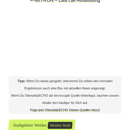
h
a
f
t
Tipp:
Wenn Du etwas googelst, bekommst Du neben den normalen
Ergebnissen auch eine Box mit aktuellen News angezeigt.
Wenn Du OberpfalzECHO als bevorzugte Quelle hinterlegst, tauchen unsere
Inhalte dort häufiger für Dich auf.
Füge jetzt OberpfalzECHO Deinen Quellen hinzu!
Stadtgebiete Weiden
Weiden Stadt