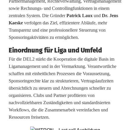
Partnermanagement, Rechteverwaltung, Vertragsmanagement
c
sowie Rechnungs- und Controllingfunktionen in einem
h
zentralen System. Die Gründer
Patrick Laux
und
Dr. Jens
Kaeske
verfolgen das Ziel, effizientere Abläufe, mehr
e
Transparenz und eine professionellere Steuerung von
P
Sponsoringaktivitäten zu ermöglichen.
a
Einordnung für Liga und Umfeld
r
Für die DEL2 stärkt die Kooperation die digitale Basis im
Ligamanagement und in der Vermarktung. Verantwortliche
t
schaffen mit einheitlichen Prozessen die Voraussetzung,
n
Sponsoringrechte klar zu strukturieren, Vertragslaufzeiten
übersichtlich zu steuern und Abrechnungen schneller zu
e
organisieren. Clubs und Partner profitieren von
r
nachvollziehbaren Zuständigkeiten und standardisierten
Workflows, die die Zusammenarbeit vereinfachen und
s
Ressourcen freisetzen.
c