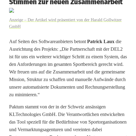
Stimmen zur neuen Zusammenarbeit
t
e
Anzeige – Der Artikel wird präsentiert von der Harald Gollwitzer
n
GmbH
s
Auf Seiten des Softwareanbieters betont
Patrick Laux
die
t
Ausrichtung des Projekts: „Die Partnerschaft mit der DEL2
ist für uns ein weiterer wichtiger Schritt zu einem System, das
r
den Anforderungen im gesamten Sportbereich gerecht wird.
a
Wir freuen uns auf die Zusammenarbeit und die gemeinsame
Mission, Struktur zu schaffen und manuelle Aufwände durch
t
unsere automatisierte Dokumenten und Rechnungserstellung
e
zu minimieren.“
g
Paktum stammt von der in der Schweiz ansässigen
KLTechnologies GmbH. Die Verantwortlichen entwickelten
i
das Tool speziell für die Bedürfnisse von Sportorganisationen
s
und Vermarktungsagenturen und vereinten dabei