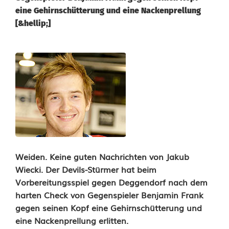
eine Gehirnschütterung und eine Nackenprellung
[&hellip;]
E
V
:
S
t
ü
Weiden. Keine guten Nachrichten von Jakub
Wiecki. Der Devils-Stürmer hat beim
r
Vorbereitungsspiel gegen Deggendorf nach dem
m
harten Check von Gegenspieler Benjamin Frank
gegen seinen Kopf eine Gehirnschütterung und
e
eine Nackenprellung erlitten.