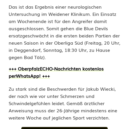
r
Das ist das Ergebnis einer neurologischen
J
Untersuchung im Weidener Klinikum. Ein Einsatz
am Wochenende ist für den Angreifer damit
a
ausgeschlossen. Somit gehen die Blue Devils
k
ersatzgeschwächt in die ersten beiden Partien der
neuen Saison in der Oberliga Süd (Freitag, 20 Uhr,
u
in Deggendorf, Sonntag, 18:30 Uhr, zu Hause
gegen Bad Tölz).
b
W
+++ OberpfalzECHO-Nachrichten kostenlos
perWhatsApp! +++
i
Zu stark sind die Beschwerden für Jakub Wiecki,
e
der nach wie vor unter Schmerzen und
c
Schwindelgefühlen leidet. Gemäß ärztlicher
Anweisung muss der 26-Jährige mindestens eine
k
weitere Woche auf jeglichen Sport verzichten.
i