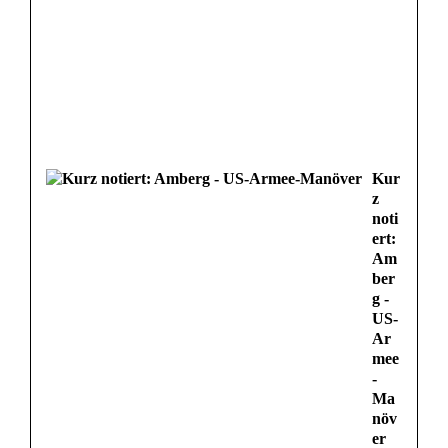
Kur
z
noti
ert:
Am
ber
g -
US-
Ar
mee
-
Ma
növ
er