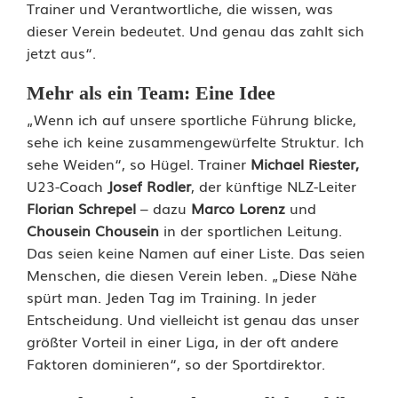
Trainer und Verantwortliche, die wissen, was
n
dieser Verein bedeutet. Und genau das zahlt sich
jetzt aus“.
e
r
Mehr als ein Team: Eine Idee
„Wenn ich auf unsere sportliche Führung blicke,
W
sehe ich keine zusammengewürfelte Struktur. Ich
e
sehe Weiden“, so Hügel. Trainer
Michael Riester,
U23-Coach
Josef Rodler
, der künftige NLZ-Leiter
g
Florian Schrepel
– dazu
Marco Lorenz
und
–
Chousein Chousein
in der sportlichen Leitung.
Das seien keine Namen auf einer Liste. Das seien
W
Menschen, die diesen Verein leben. „Diese Nähe
a
spürt man. Jeden Tag im Training. In jeder
Entscheidung. Und vielleicht ist genau das unser
r
größter Vorteil in einer Liga, in der oft andere
u
Faktoren dominieren“, so der Sportdirektor.