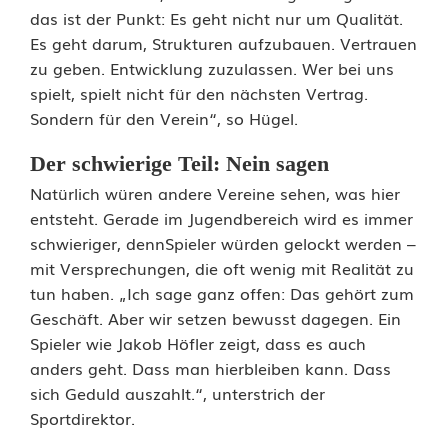
e
das ist der Punkt: Es geht nicht nur um Qualität.
Es geht darum, Strukturen aufzubauen. Vertrauen
i
zu geben. Entwicklung zuzulassen. Wer bei uns
d
spielt, spielt nicht für den nächsten Vertrag.
Sondern für den Verein“, so Hügel.
e
n
Der schwierige Teil: Nein sagen
Natürlich würen andere Vereine sehen, was hier
g
entsteht. Gerade im Jugendbereich wird es immer
e
schwieriger, dennSpieler würden gelockt werden –
mit Versprechungen, die oft wenig mit Realität zu
r
tun haben. „Ich sage ganz offen: Das gehört zum
a
Geschäft. Aber wir setzen bewusst dagegen. Ein
Spieler wie Jakob Höfler zeigt, dass es auch
d
anders geht. Dass man hierbleiben kann. Dass
e
sich Geduld auszahlt.“, unterstrich der
Sportdirektor.
j