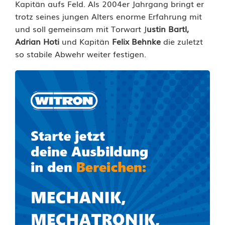
Kapitän aufs Feld. Als 2004er Jahrgang bringt er
h
trotz seines jungen Alters enorme Erfahrung mit
und soll gemeinsam mit Torwart J
ustin Bartl,
t
Adrian Hoti
und Kapitän
Felix Behnke
die zuletzt
i
so stabile Abwehr weiter festigen.
g
m
a
c
h
t