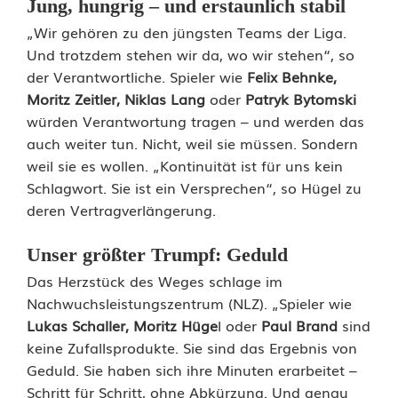
m
Jung, hungrig – und erstaunlich stabil
d
„Wir gehören zu den jüngsten Teams der Liga.
Und trotzdem stehen wir da, wo wir stehen“, so
i
der Verantwortliche. Spieler wie
Felix Behnke,
Moritz Zeitler, Niklas Lang
oder
Patryk Bytomski
e
würden Verantwortung tragen – und werden das
S
auch weiter tun. Nicht, weil sie müssen. Sondern
weil sie es wollen. „Kontinuität ist für uns kein
p
Schlagwort. Sie ist ein Versprechen“, so Hügel zu
V
deren Vertragverlängerung.
g
Unser größter Trumpf: Geduld
g
Das Herzstück des Weges schlage im
S
Nachwuchsleistungszentrum (NLZ). „Spieler wie
Lukas
Schaller, Moritz Hüge
l oder
Paul Brand
sind
V
keine Zufallsprodukte. Sie sind das Ergebnis von
W
Geduld. Sie haben sich ihre Minuten erarbeitet –
Schritt für Schritt, ohne Abkürzung. Und genau