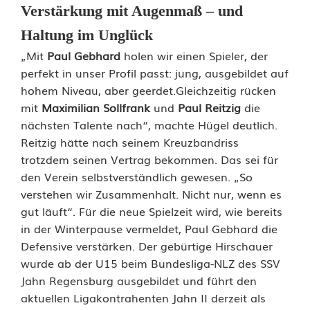
e
Verstärkung mit Augenmaß – und
Haltung im Unglück
t
„Mit
Paul Gebhard
holen wir einen Spieler, der
z
perfekt in unser Profil passt: jung, ausgebildet auf
t
hohem Niveau, aber geerdet.Gleichzeitig rücken
mit
Maximilian Sollfrank
und
Paul Reitzig
die
a
nächsten Talente nach“, machte Hügel deutlich.
l
Reitzig hätte nach seinem Kreuzbandriss
trotzdem seinen Vertrag bekommen. Das sei für
l
den Verein selbstverständlich gewesen. „So
e
verstehen wir Zusammenhalt. Nicht nur, wenn es
gut läuft“. Für die neue Spielzeit wird, wie bereits
s
in der Winterpause vermeldet, Paul Gebhard die
Defensive verstärken. Der gebürtige Hirschauer
r
wurde ab der U15 beim Bundesliga-NLZ des SSV
i
Jahn Regensburg ausgebildet und führt den
aktuellen Ligakontrahenten Jahn II derzeit als
c