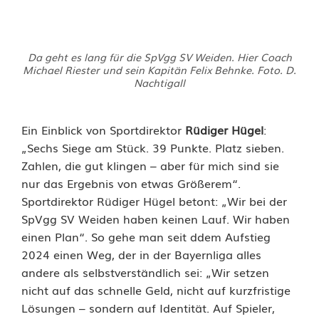
A
Da geht es lang für die SpVgg SV Weiden. Hier Coach
u
Michael Riester und sein Kapitän Felix Behnke. Foto. D.
Nachtigall
f
d
Ein Einblick von Sportdirektor
Rüdiger Hügel
:
„Sechs Siege am Stück. 39 Punkte. Platz sieben.
e
Zahlen, die gut klingen – aber für mich sind sie
m
nur das Ergebnis von etwas Größerem“.
Sportdirektor Rüdiger Hügel betont: „Wir bei der
W
SpVgg SV Weiden haben keinen Lauf. Wir haben
e
einen Plan“. So gehe man seit ddem Aufstieg
2024 einen Weg, der in der Bayernliga alles
i
andere als selbstverständlich sei: „Wir setzen
d
nicht auf das schnelle Geld, nicht auf kurzfristige
Lösungen – sondern auf Identität. Auf Spieler,
e