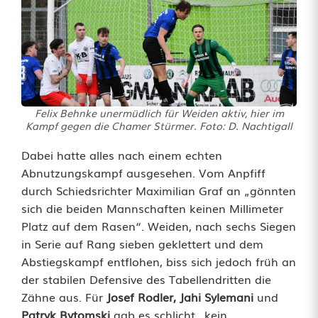
e
r
n
l
Felix Behnke unermüdlich für Weiden aktiv, hier im
i
Kampf gegen die Chamer Stürmer. Foto: D. Nachtigall
g
Dabei hatte alles nach einem echten
Abnutzungskampf ausgesehen. Vom Anpfiff
a
durch Schiedsrichter Maximilian Graf an „gönnten
N
sich die beiden Mannschaften keinen Millimeter
Platz auf dem Rasen“. Weiden, nach sechs Siegen
o
in Serie auf Rang sieben geklettert und dem
r
Abstiegskampf entflohen, biss sich jedoch früh an
der stabilen Defensive des Tabellendritten die
d
Zähne aus. Für
Josef Rodler, Jahi Sylemani
und
:
Patryk Bytomski
gab es schlicht „kein