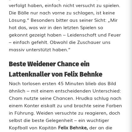
p
verfolgt haben, einfach nicht versucht zu spielen.
t
Die Bälle nur nach vorne zu schlagen, ist keine
Lösung.“ Besonders bitter aus seiner Sicht: „Mir
W
hat das, was wir in den letzten Spielen so
e
gekonnt gezeigt haben – Leidenschaft und Feuer
– einfach gefehlt. Obwohl die Zuschauer uns
i
massiv unterstützt haben.“
d
Beste Weidener Chance ein
e
Lattenknaller von Felix Behnke
n
Nach torlosen ersten 45 Minuten blieb das Bild
s
ähnlich – mit einem entscheidenden Unterschied:
Cham nutzte seine Chancen. Hrudka schlug nach
S
einem Konter eiskalt zu und brachte seine Farben
i
in Führung. Weiden versuchte zu reagieren, doch
selbst die beste Gelegenheit – ein wuchtiger
e
Kopfball von Kapitän
Felix Behnke,
der an die