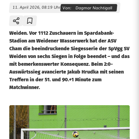
11. April 2026, 08:19 Uhr
Von:
Dagmar Nachtigall
Weiden. Vor 1112 Zuschauern im Spardabank-
Stadion am Weidener Wasserwerk hat der ASV
Cham die beeindruckende Siegesserie der SpVgg SV
Weiden von sechs Siegen in Folge beendet – und das
mit bemerkenswerter Konsequenz. Beim 2:0-
Auswärtssieg avancierte Jakub Hrudka mit seinen
Treffern in der 51. und 90.+1 Minute zum
Matchwinner.
B
a
y