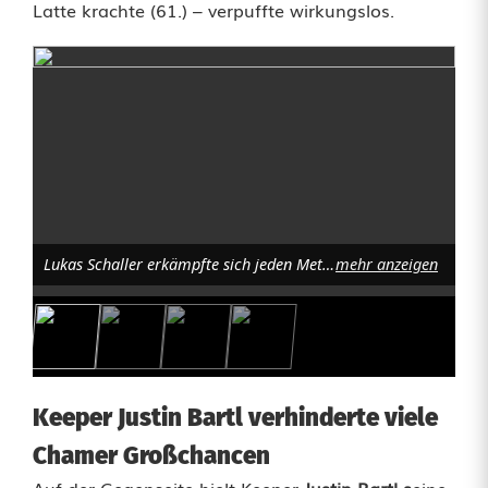
g
Latte krachte (61.) – verpuffte wirkungslos.
e
s
s
e
r
i
Lukas Schaller erkämpfte sich jeden Meter. Foto: D. Nachtigall
mehr anzeigen
e
Keeper Justin Bartl verhinderte viele
Chamer Großchancen
Auf der Gegenseite hielt Keeper
Justin Bartl s
eine