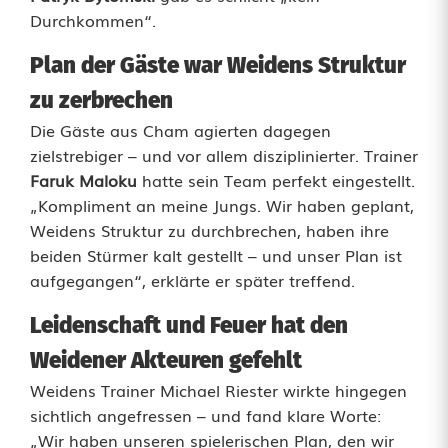
Durchkommen“.
A
S
Plan der Gäste war Weidens Struktur
zu zerbrechen
V
Die Gäste aus Cham agierten dagegen
C
zielstrebiger – und vor allem disziplinierter. Trainer
h
Faruk Maloku
hatte sein Team perfekt eingestellt.
„Kompliment an meine Jungs. Wir haben geplant,
a
Weidens Struktur zu durchbrechen, haben ihre
m
beiden Stürmer kalt gestellt – und unser Plan ist
aufgegangen“, erklärte er später treffend.
s
Leidenschaft und Feuer hat den
t
Weidener Akteuren gefehlt
o
Weidens Trainer Michael Riester wirkte hingegen
p
sichtlich angefressen – und fand klare Worte:
„Wir haben unseren spielerischen Plan, den wir