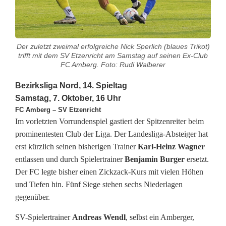
k
s
l
Der zuletzt zweimal erfolgreiche Nick Sperlich (blaues Trikot)
trifft mit dem SV Etzenricht am Samstag auf seinen Ex-Club
i
FC Amberg. Foto: Rudi Walberer
g
Bezirksliga Nord, 14. Spieltag
Samstag, 7. Oktober, 16 Uhr
a
FC Amberg – SV Etzenricht
Im vorletzten Vorrundenspiel gastiert der Spitzenreiter beim
:
prominentesten Club der Liga. Der Landesliga-Absteiger hat
S
erst kürzlich seinen bisherigen Trainer
Karl-Heinz Wagner
entlassen und durch Spielertrainer
Benjamin Burger
ersetzt.
p
Der FC legte bisher einen Zickzack-Kurs mit vielen Höhen
i
und Tiefen hin. Fünf Siege stehen sechs Niederlagen
gegenüber.
t
SV-Spielertrainer
Andreas Wendl
, selbst ein Amberger,
z