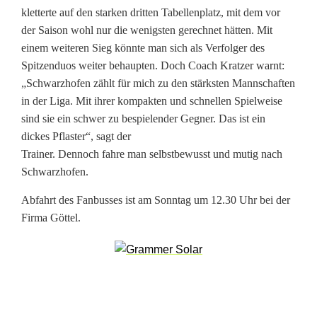
m
kletterte auf den starken dritten Tabellenplatz, mit dem vor
b
der Saison wohl nur die wenigsten gerechnet hätten. Mit
einem weiteren Sieg könnte man sich als Verfolger des
e
Spitzenduos weiter behaupten. Doch Coach Kratzer warnt:
r
„Schwarzhofen zählt für mich zu den stärksten Mannschaften
in der Liga. Mit ihrer kompakten und schnellen Spielweise
g
sind sie ein schwer zu bespielender Gegner. Das ist ein
v
dickes Pflaster“, sagt der
Trainer. Dennoch fahre man selbstbewusst und mutig nach
o
Schwarzhofen.
r
Abfahrt des Fanbusses ist am Sonntag um 12.30 Uhr bei der
k
Firma Göttel.
n
i
f