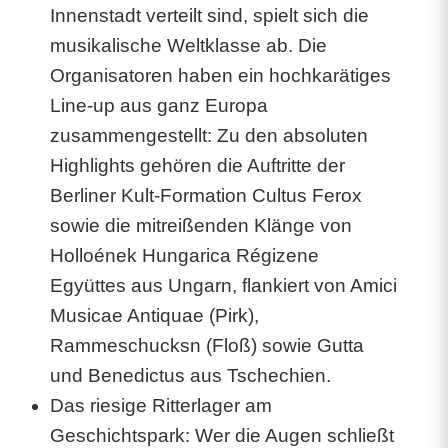
r
Innenstadt verteilt sind, spielt sich die
musikalische Weltklasse ab. Die
i
Organisatoren haben ein hochkarätiges
s
Line-up aus ganz Europa
c
zusammengestellt: Zu den absoluten
h
Highlights gehören die Auftritte der
Berliner Kult-Formation Cultus Ferox
e
sowie die mitreißenden Klänge von
M
Holloének Hungarica Régizene
a
Együttes aus Ungarn, flankiert von Amici
r
Musicae Antiquae (Pirk),
Rammeschucksn (Floß) sowie Gutta
k
und Benedictus aus Tschechien.
t
Das riesige Ritterlager am
s
Geschichtspark: Wer die Augen schließt