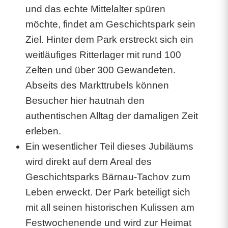
p
und das echte Mittelalter spüren
möchte, findet am Geschichtspark sein
e
Ziel. Hinter dem Park erstreckt sich ein
c
weitläufiges Ritterlager mit rund 100
t
Zelten und über 300 Gewandeten.
Abseits des Markttrubels können
a
Besucher hier hautnah den
c
authentischen Alltag der damaligen Zeit
u
erleben.
l
Ein wesentlicher Teil dieses Jubiläums
wird direkt auf dem Areal des
u
Geschichtsparks Bärnau-Tachov zum
m
Leben erweckt. Der Park beteiligt sich
s
mit all seinen historischen Kulissen am
e
Festwochenende und wird zur Heimat