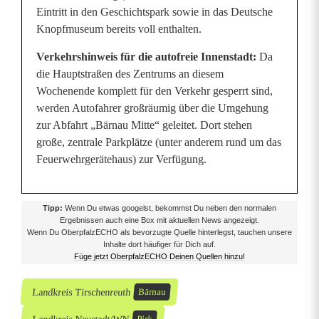
Eintritt in den Geschichtspark sowie in das Deutsche
Knopfmuseum bereits voll enthalten.
Verkehrshinweis für die autofreie Innenstadt:
Da
die Hauptstraßen des Zentrums an diesem
Wochenende komplett für den Verkehr gesperrt sind,
werden Autofahrer großräumig über die Umgehung
zur Abfahrt „Bärnau Mitte“ geleitet. Dort stehen
große, zentrale Parkplätze (unter anderem rund um das
Feuerwehrgerätehaus) zur Verfügung.
Tipp:
Wenn Du etwas googelst, bekommst Du neben den normalen
Ergebnissen auch eine Box mit aktuellen News angezeigt.
Wenn Du OberpfalzECHO als bevorzugte Quelle hinterlegst, tauchen unsere
Inhalte dort häufiger für Dich auf.
Füge jetzt OberpfalzECHO Deinen Quellen hinzu!
Landkreis Tirschenreuth
Bärnau
Landkreis Neustadt/WN
Pirk