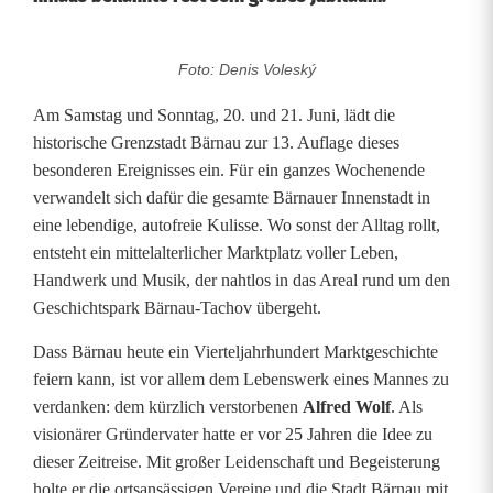
Foto: Denis Voleský
I
n
Am Samstag und Sonntag, 20. und 21. Juni, lädt die
historische Grenzstadt Bärnau zur 13. Auflage dieses
B
besonderen Ereignisses ein. Für ein ganzes Wochenende
verwandelt sich dafür die gesamte Bärnauer Innenstadt in
ä
eine lebendige, autofreie Kulisse. Wo sonst der Alltag rollt,
r
entsteht ein mittelalterlicher Marktplatz voller Leben,
Handwerk und Musik, der nahtlos in das Areal rund um den
n
Geschichtspark Bärnau-Tachov übergeht.
a
Dass Bärnau heute ein Vierteljahrhundert Marktgeschichte
u
feiern kann, ist vor allem dem Lebenswerk eines Mannes zu
verdanken: dem kürzlich verstorbenen
Alfred Wolf
. Als
f
visionärer Gründervater hatte er vor 25 Jahren die Idee zu
e
dieser Zeitreise. Mit großer Leidenschaft und Begeisterung
holte er die ortsansässigen Vereine und die Stadt Bärnau mit