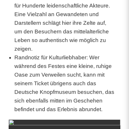
für Hunderte leidenschaftliche Akteure.
i
Eine Vielzahl an Gewandeten und
n
Darstellern schlägt hier ihre Zelte auf,
2
um den Besuchern das mittelalterliche
5
Leben so authentisch wie möglich zu
zeigen.
-
Randnotiz für Kulturliebhaber: Wer
j
während des Festes eine kleine, ruhige
ä
Oase zum Verweilen sucht, kann mit
seinem Ticket übrigens auch das
h
Deutsche Knopfmuseum besuchen, das
r
sich ebenfalls mitten im Geschehen
i
befindet und das Erlebnis abrundet.
g
e