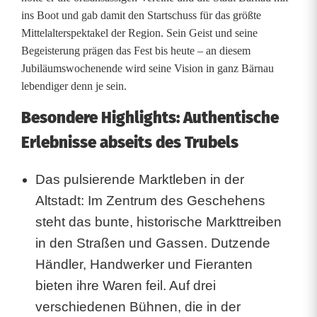
i
ins Boot und gab damit den Startschuss für das größte
e
Mittelalterspektakel der Region. Sein Geist und seine
Begeisterung prägen das Fest bis heute – an diesem
r
Jubiläumswochenende wird seine Vision in ganz Bärnau
t
lebendiger denn je sein.
d
Besondere Highlights: Authentische
a
Erlebnisse abseits des Trubels
s
Das pulsierende Marktleben in der
H
Altstadt: Im Zentrum des Geschehens
i
steht das bunte, historische Markttreiben
s
in den Straßen und Gassen. Dutzende
Händler, Handwerker und Fieranten
t
bieten ihre Waren feil. Auf drei
o
verschiedenen Bühnen, die in der