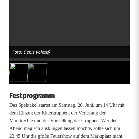
s
J
u
b
Foto: Denis Voleský
i
l
ä
u
Festprogramm
m
Das Spektakel startet am Samstag, 20. Juni, um 14 Uhr mit
dem Einzug der Rittergruppen, der Verlesung der
Marktrechte und der Vorstellung der Gruppen. Wer den
Abend magisch ausklingen lassen möchte, sollte sich um
22.45 Uhr die große Feuershow auf dem Marktplatz nicht