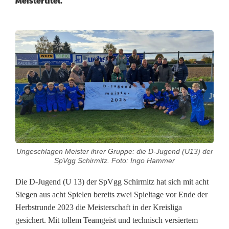
Meistertitel.
D
-
J
u
n
i
Ungeschlagen Meister ihrer Gruppe: die D-Jugend (U13) der
o
SpVgg Schirmitz. Foto: Ingo Hammer
r
Die D-Jugend (U 13) der SpVgg Schirmitz hat sich mit acht
e
Siegen aus acht Spielen bereits zwei Spieltage vor Ende der
Herbstrunde 2023 die Meisterschaft in der Kreisliga
n
gesichert. Mit tollem Teamgeist und technisch versiertem