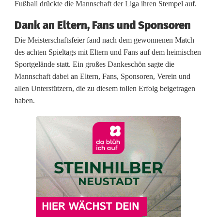
d
Fußball drückte die Mannschaft der Liga ihren Stempel auf.
e
Dank an Eltern, Fans und Sponsoren
r
Die Meisterschaftsfeier fand nach dem gewonnenen Match
des achten Spieltags mit Eltern und Fans auf dem heimischen
S
Sportgelände statt. Ein großes Dankeschön sagte die
p
Mannschaft dabei an Eltern, Fans, Sponsoren, Verein und
allen Unterstützern, die zu diesem tollen Erfolg beigetragen
V
haben.
g
g
S
c
h
i