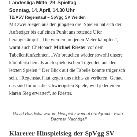
Landesliga Mitte, 29. Spieltag
n
Sonntag, 14. April, 14.30 Uhr
TB/ASV Regenstauf – SpVgg SV Weiden
r
Mit zwei Siegen aus den jüngsten drei Spielen hat sich der
Aufsteiger bis auf einen Punkt ans rettende Ufer
e
herangekämpft. „Die werden um jeden Meter kämpfen“,
i
warnt auch Chefcoach
Michael Riester
vor dem
Tabellenfünfzehnten. „Wir brauchen wieder sowohl unsere
t
kämpferischen als auch spielerischen Tugenden aus den
e
letzten Spielen.“ Der Blick auf die Tabelle könnte trügerisch
sein. „Regenstauf hat gegen uns nichts zu verlieren. Genau
r
das sind für uns die schwierigsten Spiele, weil jeder einen
s
klaren Sieg erwartet“, so Riester.
o
l
David Bezdicka war im Hinspiel zweimal erfolgreich. Foto:
Dagmar Nachtigall
l
Klarerer Hinspielsieg der SpVgg SV