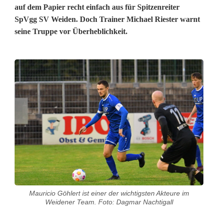
auf dem Papier recht einfach aus für Spitzenreiter
SpVgg SV Weiden. Doch Trainer Michael Riester warnt
seine Truppe vor Überheblichkeit.
D
e
r
S
p
i
t
Mauricio Göhlert ist einer der wichtigsten Akteure im
z
Weidener Team. Foto: Dagmar Nachtigall
e