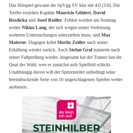
t
Das Hinspiel gewann die SpVgg SV klar mit 4:0 (3:0). Die
e
Treffer erzielten Kapitän
Mauricio Göhlert
,
David
Bezdicka
und
Josef Rodler
. Fehlen werden am Sonntag
d
weiter
Niklas Lang
, der sich wegen seiner Verletzung
e
weiteren Untersuchungen unterziehen muss, und
Max
Materne
. Dagegen kehrt
Moritz Zeitler
nach seiner
n
Erkältung wieder zurück. Auch
Stefan Graf
trainierte nach
U
seiner Fußprellung wieder. Insgesamt hat der Trainer fast die
Qual der Wahl, wen er zunächst aufs Spielfeld schickt.
n
Unabhängig davon will der Spitzenreiter unbedingt seine
d
beeindruckende Serie von 16 ungeschlagenen Spielen weiter
ausbauen.
e
r
d
o