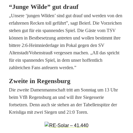
e
“Junge Wilde” gut drauf
„Unsere ‘jungen Wilden’ sind gut drauf und werden von den
W
erfahrenen Recken toll geführt”, sagt Beierl. Die Vorzeichen
i
stehen gut für ein spannendes Spiel. Die Gäste vom TSV
können in Bestbesetzung antreten und wollen bestimmt ihre
l
bittere 2:6-Heimniederlage im Pokal gegen den SV
d
Altenstadt/Vohenstrauß vergessen machen. „All das spricht
für ein spannendes Spiel, in dem unser hoffentlich
e
zahlreichen Fans anfeuern werden.”
n
Zweite in Regensburg
a
Die zweite Damenmannschaft tritt am Sonntag um 13 Uhr
u
beim VfB Regensburg an und will ihre Siegesserie
fortsetzen. Denn auch sie stehen an der Tabellenspitze der
f
Kreisliga mit zwei Siegen und 21:0 Toren.
r
e