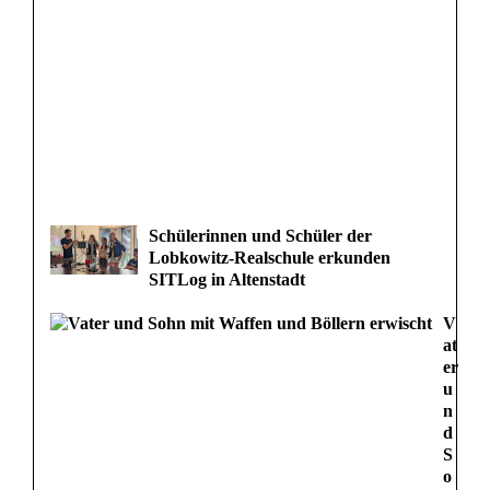
Schülerinnen und Schüler der
Lobkowitz-Realschule erkunden
SITLog in Altenstadt
V
at
er
u
n
d
S
o