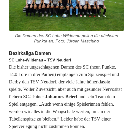
a
m
e
Die Damen des SC Luhe Wildenau peilen die nächsten
n
Punkte an. Foto: Jürgen Masching
d
Bezirksliga Damen
e
SC Luhe-Wildenau – TSV Neudorf
Die bisher ungeschlagenen Damen des SC (neun Punkte,
s
14:0 Tore in drei Partien) empfangen zum Spitzenspiel und
Derby den TSV Neudorf, der viele Jahre höherklassig
S
spielte. Voller Zuversicht, aber auch mit gesunder Nervosität
C
fiebern SC-Trainer
Johannes Beierl
und sein Team dem
Spiel entgegen. „Auch wenn einige Spielerinnen fehlen,
L
werden wir alles in die Waagschale werfen, um an der
u
Tabellenspitze zu bleiben.” Leider habe der TSV einer
Spielverlegung nicht zustimmen können.
h