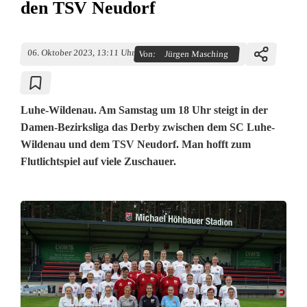
den TSV Neudorf
06. Oktober 2023, 13:11 Uhr
Von:
Jürgen Masching
Luhe-Wildenau. Am Samstag um 18 Uhr steigt in der
Damen-Bezirksliga das Derby zwischen dem SC Luhe-
Wildenau und dem TSV Neudorf. Man hofft zum
Flutlichtspiel auf viele Zuschauer.
D
i
e
D