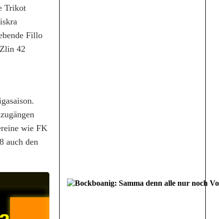
e Trikot
iskra
ebende Fillo
 Zlin 42
igasaison.
uzugängen
Vereine wie FK
08 auch den