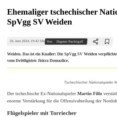
Ehemaliger tschechischer Natio
SpVgg SV Weiden
26. Juni 2024, 19:42 Uhr
Von:
Dagmar Nachtigall
Weiden. Das ist ein Knaller: Die SpVgg SV Weiden verpflichtet
vom Drittligisten Jiskra Domazlice.
E
Tschechischer Nationalspieler 
h
Der tschechische Ex-Nationalspieler
Martin Fillo
verstär
e
enorme Verstärkung für die Offensivabteilung der Nordobe
m
Flügelspieler mit Torriecher