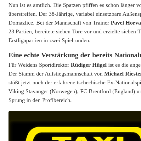
a
Nun ist es amtlich. Die Spatzen pfiffen es schon länger v
l
überstreifen. Der 38-Jährige, variabel einsetzbare Außensp
Domazlice. Bei der Mannschaft von Trainer
Pavel Horva
i
23 Partien, bereitete sieben Tore vor und erzielte sieben T
g
Erstligapartien in zwei Spielrunden.
e
Eine echte Verstärkung der bereits Nationa
r
Für Weidens Sportdirektor
Rüdiger Hügel
ist es die ang
t
Der Stamm der Aufstiegsmannschaft von
Michael Riest
stößt jetzt noch der erfahrene tschechische Ex-Nationalsp
s
Viking Stavanger (Norwegen), FC Brentford (England) und
c
Sprung in den Profibereich.
h
e
c