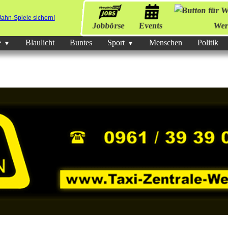
Jobbörse
Events
Wer
e
Blaulicht
Buntes
Sport
Menschen
Politik