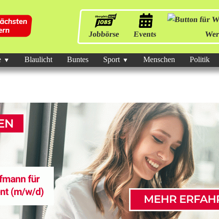
Jobbörse
Events
Wer
e
Blaulicht
Buntes
Sport
Menschen
Politik