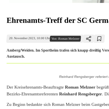
Ehrenamts-Treff der SC Ger
20. November 2023, 10:00 Uhr
Von:
Roman Melzner
Amberg/Weiden. Im Sportheim trafen sich knapp dreißig Ver
Austausch.
E
Reinhard Rengsberger referier
h
Der Kreisehrenamts-Beauftragte
Roman Melzner
begrüß
r
Bezirks-Ehrenamtsreferenten
Reinhard Rengsberger
. Di
e
Zu Beginn bedankte sich Roman Melzner beim Gastgeber