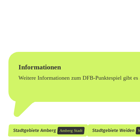
e
r
S
C
G
e
Informationen
r
Weitere Informationen zum DFB-Punktespiel gibt es
m
a
n
i
Stadtgebiete Amberg
Stadtgebiete Weiden
Amberg Stadt
W
a