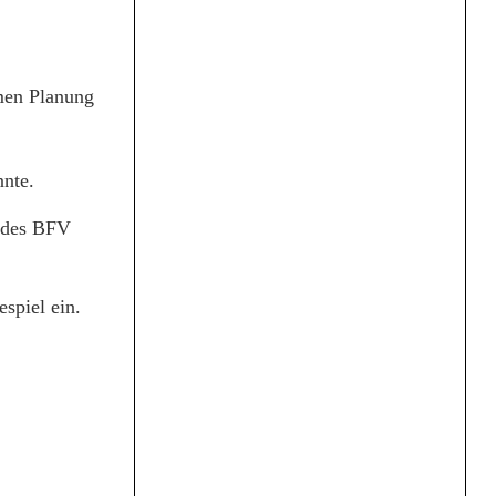
emen Planung
nnte.
n des BFV
spiel ein.