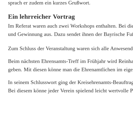
n
sprach er zudem ein kurzes Grußwort.
a
Ein lehrreicher Vortrag
m
Im Referat waren auch zwei Workshops enthalten. Bei di
t
und Gewinnung aus. Dazu sendet ihnen der Bayrische Fuß
s
Zum Schluss der Veranstaltung waren sich alle Anwesenden
-
Beim nächsten Ehrensamts-Treff im Frühjahr wird Reinh
T
geben. Mit diesen könne man die Ehrenamtlichen im eigen
r
In seinem Schlusswort ging der Kreisehrenamts-Beauftra
e
Bei diesem könne jeder Verein spielend leicht wertvolle Pr
f
f
d