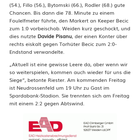
S
(54.), Fillo (56.), Bytomski (66.), Rodler (68.) gute
p
Chancen. Bis dann die 78. Minute zu einem
Foulelfmeter führte, den Markert an Keeper Becic
V
zum 1:0 vorbeischob. Weiden kurz geschockt, und
g
dies nutzte
Davide Pisanu
, der einen Konter über
rechts eiskalt gegen Torhüter Becic zum 2:0-
g
Endstand verwandelte.
S
„Aktuell ist eine gewisse Leere da, aber wenn wir
V
so weiterspielen, kommen auch wieder für uns die
Siege“, betonte Riester. Am kommenden Freitag
W
ist Neudrossenfeld um 19 Uhr zu Gast im
e
Spardabank-Stadion. Sie trennten sich am Freitag
mit einem 2:2 gegen Abtswind.
i
d
e