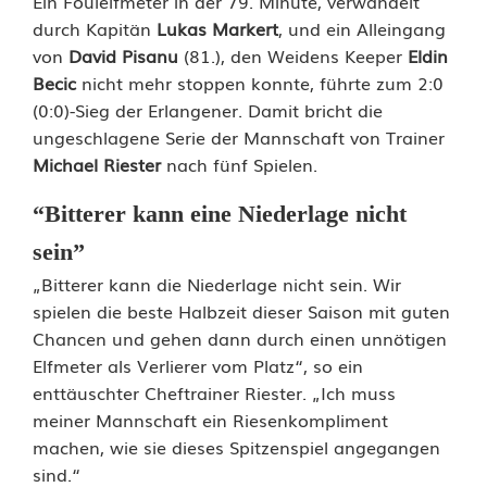
Ein Foulelfmeter in der 79. Minute, verwandelt
e
durch Kapitän
Lukas Markert
, und ein Alleingang
von
David Pisanu
(81.), den Weidens Keeper
Eldin
r
Becic
nicht mehr stoppen konnte, führte zum 2:0
u
(0:0)-Sieg der Erlangener. Damit bricht die
ungeschlagene Serie der Mannschaft von Trainer
n
Michael Riester
nach fünf Spielen.
d
“Bitterer kann eine Niederlage nicht
e
sein”
i
„Bitterer kann die Niederlage nicht sein. Wir
spielen die beste Halbzeit dieser Saison mit guten
n
Chancen und gehen dann durch einen unnötigen
K
Elfmeter als Verlierer vom Platz“, so ein
enttäuschter Cheftrainer Riester. „Ich muss
o
meiner Mannschaft ein Riesenkompliment
n
machen, wie sie dieses Spitzenspiel angegangen
sind.“
t