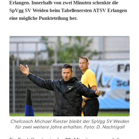
Erlangen. Innerhalb von zwei Minuten schenkte die
SpVgg SV Weiden beim Tabellenersten ATSV Erlangen
eine mögliche Punkteteilung her.
E
i
n
E
l
f
m
Chefcoach Michael Riester bleibt der SpVgg SV Weiden
e
für zwei weitere Jahre erhalten. Foto: D. Nachtigall
t