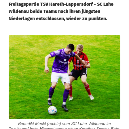
Freitagspartie TSV Kareth-Lappersdorf - SC Luhe
Wildenau beide Teams nach ihren jüngsten
Niederlagen entschlossen, wieder zu punkten.
F
ü
r
d
e
n
S
C
Benedikt Meckl (rechts) vom SC Luhe-Wildenau im
L
Zweikampf beim Hinspiel gegen einen Karether Spieler. Foto: