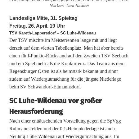
Norbert Tannhäuser
u
Landesliga Mitte, 31. Spieltag
h
Freitag, 26. April, 19 Uhr
e
TSV Kareth-Lappersdorf – SC Luhe-Wildenau
Der TSV mischte im Meisterrennen lange mit und liegt
-
derzeit auf dem vierten Tabellenplatz. Man hat aber bereits
einen fünf-Punkte-Rückstand auf den Zweiten TSV Seebach
W
und ein Spiel mehr als die Konkurrenz. Das Team aus dem
i
Regensburger Osten ist als heimstark bekannt und sinnt
zudem auf Wiedergutmachung für die jüngste Niederlage
l
beim SV Schwandorf-Ettmannsdorf.
d
SC Luhe-Wildenau vor großer
e
Herausforderung
n
Nach einer enttäuschenden Vorstellung gegen die SpVgg
a
Ruhmannsfelden und der 0:1-Heimniederlage ist auch
Neuling Luhe-Wildenau auf Wiedergutmachung aus. Im