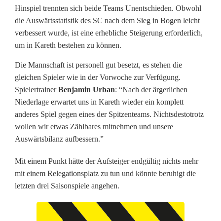
u
Hinspiel trennten sich beide Teams Unentschieden. Obwohl
u
die Auswärtsstatistik des SC nach dem Sieg in Bogen leicht
verbessert wurde, ist eine erhebliche Steigerung erforderlich,
n
um in Kareth bestehen zu können.
d
Die Mannschaft ist personell gut besetzt, es stehen die
d
gleichen Spieler wie in der Vorwoche zur Verfügung.
Spielertrainer
Benjamin Urban
: “Nach der ärgerlichen
e
Niederlage erwartet uns in Kareth wieder ein komplett
n
anderes Spiel gegen eines der Spitzenteams. Nichtsdestotrotz
wollen wir etwas Zählbares mitnehmen und unsere
T
Auswärtsbilanz aufbessern.”
S
Mit einem Punkt hätte der Aufsteiger endgültig nichts mehr
V
mit einem Relegationsplatz zu tun und könnte beruhigt die
letzten drei Saisonspiele angehen.
K
a