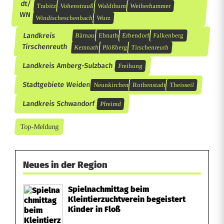
dt/
Trabitz
Vohenstrauß
Waldthurn
Weiherhammer
WN
Windischeschenbach
Wurz
Landkreis
Bärnau
Ebnath
Erbendorf
Falkenberg
Tirschenreuth
Kemnath
Plößberg
Tirschenreuth
Landkreis Amberg-Sulzbach
Freihung
Stadtgebiete Weiden
Neunkirchen
Rothenstadt
Theisseil
Landkreis Schwandorf
Pfreimd
Top-Meldung
Neues in der Region
Spielnachmittag beim
Kleintierzuchtverein begeistert
Kinder in Floß