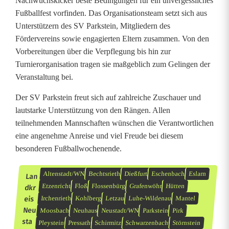
Nachwuchskicker beste Bedingungen für ein unvergessliches
Fußballfest vorfinden. Das Organisationsteam setzt sich aus
Unterstützern des SV Parkstein, Mitgliedern des
Fördervereins sowie engagierten Eltern zusammen. Von den
Vorbereitungen über die Verpflegung bis hin zur
Turnierorganisation tragen sie maßgeblich zum Gelingen der
Veranstaltung bei.
Der SV Parkstein freut sich auf zahlreiche Zuschauer und
lautstarke Unterstützung von den Rängen. Allen
teilnehmenden Mannschaften wünschen die Verantwortlichen
eine angenehme Anreise und viel Freude bei diesem
besonderen Fußballwochenende.
Altenstadt/WN
Bechtsrieth
Dießfurt
Eschenbach
Eslarn
Lan
Etzenricht
Floß
Flossenbürg
Grafenwöhr
Hütten
dkr
eis
Irchenrieth
Kohlberg
Letzau
Luhe-Wildenau
Mantel
Neu
Moosbach
Neuhaus
Neustadt/WN
Parkstein
Pirk
sta
Pleystein
Pressath
Schirmitz
Schwarzenbach
Störnstein