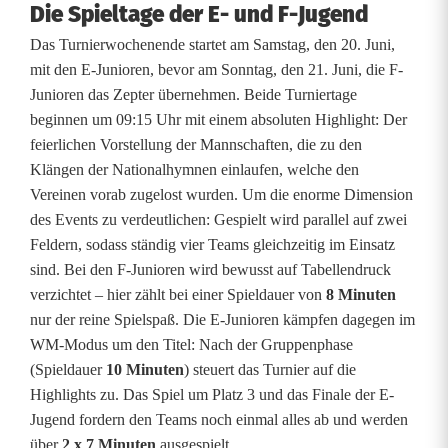
Die Spieltage der E- und F-Jugend
r
Das Turnierwochenende startet am Samstag, den 20. Juni,
i
mit den E-Junioren, bevor am Sonntag, den 21. Juni, die F-
n
Junioren das Zepter übernehmen. Beide Turniertage
beginnen um 09:15 Uhr mit einem absoluten Highlight: Der
P
feierlichen Vorstellung der Mannschaften, die zu den
a
Klängen der Nationalhymnen einlaufen, welche den
Vereinen vorab zugelost wurden. Um die enorme Dimension
r
des Events zu verdeutlichen: Gespielt wird parallel auf zwei
Feldern, sodass ständig vier Teams gleichzeitig im Einsatz
k
sind. Bei den F-Junioren wird bewusst auf Tabellendruck
s
verzichtet – hier zählt bei einer Spieldauer von
8 Minuten
nur der reine Spielspaß. Die E-Junioren kämpfen dagegen im
t
WM-Modus um den Titel: Nach der Gruppenphase
e
(Spieldauer
10 Minuten
) steuert das Turnier auf die
Highlights zu. Das Spiel um Platz 3 und das Finale der E-
i
Jugend fordern den Teams noch einmal alles ab und werden
n
über
2 x 7 Minuten
ausgespielt.