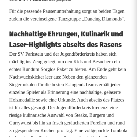
:
Für die passende Pausenunterhaltung sorgt an beiden Tagen
zudem die vereinseigene Tanzgruppe „Dancing Diamonds“.
E
i
Nachhaltige Ehrungen, Kulinarik und
n
Laser-Highlights abseits des Rasens
Der SV Parkstein und der Jugendförderkreis haben sich
F
mächtig ins Zeug gelegt, um den Kids und Besuchern ein
u
echtes Rundum-Sorglos-Paket zu bieten. Am Ende geht kein
Nachwuchskicker leer aus: Neben den glänzenden
ß
Siegerpokalen für die besten E-Jugend-Teams erhält jeder
b
einzelne Spieler als Erinnerung eine nachhaltige, gelaserte
Holzmedaille sowie eine Urkunde. Auch abseits des Platzes
a
ist für alles gesorgt: Der Jugendförderkreis kredenzt eine
l
riesige kulinarische Auswahl von Steaks, Burgern und
Currywurst bis hin zu frisch geräucherten Forellen und rund
l
35 gespendeten Kuchen pro Tag. Eine vollgepackte Tombola