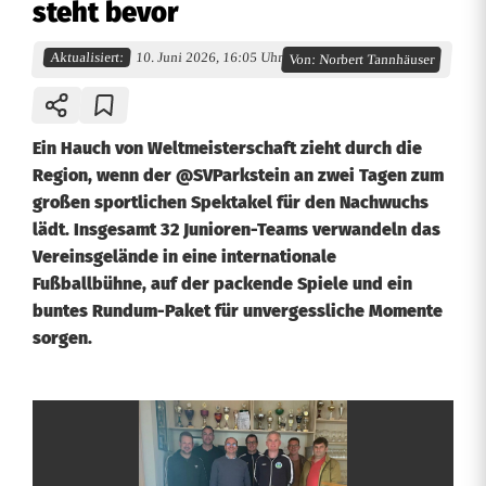
steht bevor
Aktualisiert:
10. Juni 2026, 16:05 Uhr
Von:
Norbert Tannhäuser
Ein Hauch von Weltmeisterschaft zieht durch die
Region, wenn der @SVParkstein an zwei Tagen zum
großen sportlichen Spektakel für den Nachwuchs
lädt. Insgesamt 32 Junioren-Teams verwandeln das
Vereinsgelände in eine internationale
Fußballbühne, auf der packende Spiele und ein
buntes Rundum-Paket für unvergessliche Momente
sorgen.
G
r