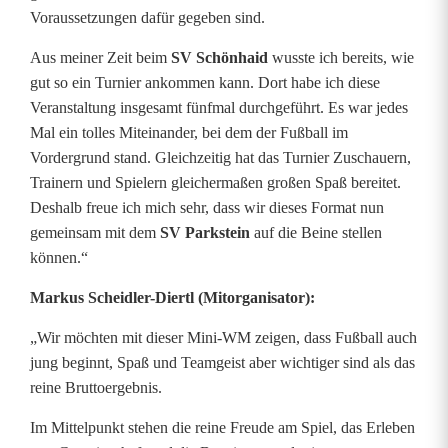
e
Voraussetzungen dafür gegeben sind.
v
Aus meiner Zeit beim
SV Schönhaid
wusste ich bereits, wie
gut so ein Turnier ankommen kann. Dort habe ich diese
o
Veranstaltung insgesamt fünfmal durchgeführt. Es war jedes
r
Mal ein tolles Miteinander, bei dem der Fußball im
Vordergrund stand. Gleichzeitig hat das Turnier Zuschauern,
Trainern und Spielern gleichermaßen großen Spaß bereitet.
Deshalb freue ich mich sehr, dass wir dieses Format nun
gemeinsam mit dem
SV Parkstein
auf die Beine stellen
können.“
Markus Scheidler-Diertl
(Mitorganisator):
„Wir möchten mit dieser Mini-WM zeigen, dass Fußball auch
jung beginnt, Spaß und Teamgeist aber wichtiger sind als das
reine Bruttoergebnis.
Im Mittelpunkt stehen die reine Freude am Spiel, das Erleben