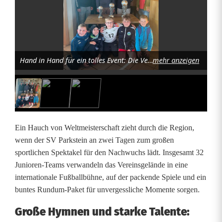
o
ß
e
Hand in Hand für ein tolles Event: Die Verantwortlichen des Jugendförderkreises zusammen mit dem „Ziehungspersonal“, das den teilnehmenden Teams ihre WM-Nationen zugelost hat; Herbert Schaumberger
mehr anzeigen
r
W
M
-
Ein Hauch von Weltmeisterschaft zieht durch die Region,
Z
wenn der SV Parkstein an zwei Tagen zum großen
sportlichen Spektakel für den Nachwuchs lädt. Insgesamt 32
a
Junioren-Teams verwandeln das Vereinsgelände in eine
u
internationale Fußballbühne, auf der packende Spiele und ein
buntes Rundum-Paket für unvergessliche Momente sorgen.
b
Große Hymnen und starke Talente:
e