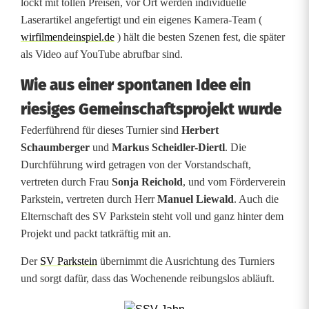
f
lockt mit tollen Preisen, vor Ort werden individuelle
Laserartikel angefertigt und ein eigenes Kamera-Team (
e
wirfilmendeinspiel.de
) hält die besten Szenen fest, die später
s
als Video auf YouTube abrufbar sind.
t
Wie aus einer spontanen Idee ein
d
riesiges Gemeinschaftsprojekt wurde
e
Federführend für dieses Turnier sind
Herbert
Schaumberger
und
Markus Scheidler-Diertl
. Die
r
Durchführung wird getragen von der Vorstandschaft,
E
vertreten durch Frau
Sonja Reichold
, und vom Förderverein
Parkstein, vertreten durch Herr
Manuel Liewald
. Auch die
x
Elternschaft des SV Parkstein steht voll und ganz hinter dem
t
Projekt und packt tatkräftig mit an.
r
Der
SV Parkstein
übernimmt die Ausrichtung des Turniers
und sorgt dafür, dass das Wochenende reibungslos abläuft.
a