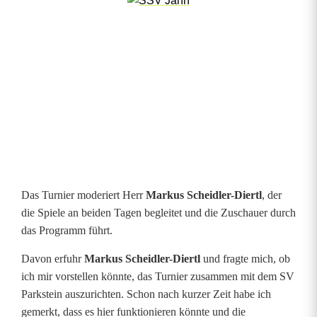
k
l
a
s
s
e
s
t
Das Turnier moderiert Herr
Markus Scheidler-Diertl
, der
die Spiele an beiden Tagen begleitet und die Zuschauer durch
e
das Programm führt.
h
Davon erfuhr
Markus Scheidler-Diertl
und fragte mich, ob
t
ich mir vorstellen könnte, das Turnier zusammen mit dem SV
Parkstein auszurichten. Schon nach kurzer Zeit habe ich
b
gemerkt, dass es hier funktionieren könnte und die