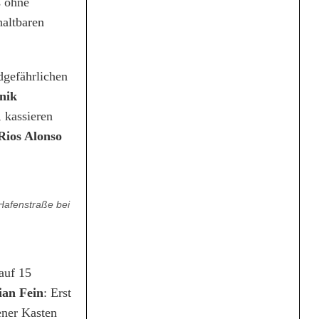
s ohne
altbaren
ndgefährlichen
nik
, kassieren
Rios Alonso
 Hafenstraße bei
auf 15
ian Fein
: Erst
ener Kasten