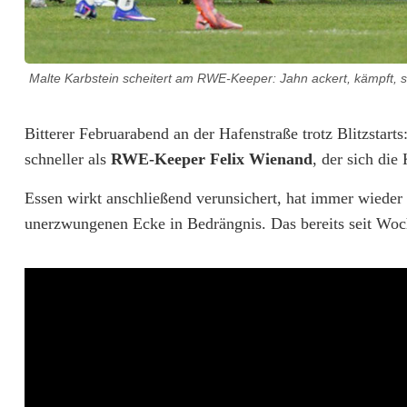
C
h
a
Malte Karbstein scheitert am RWE-Keeper: Jahn ackert, kämpft, s
n
Bitterer Februarabend an der Hafenstraße trotz Blitzstart
c
schneller als
RWE-Keeper Felix Wienand
, der sich die
e
Essen wirkt anschließend verunsichert, hat immer wieder 
n
unerzwungenen Ecke in Bedrängnis. Das bereits seit Woc
w
u
c
h
e