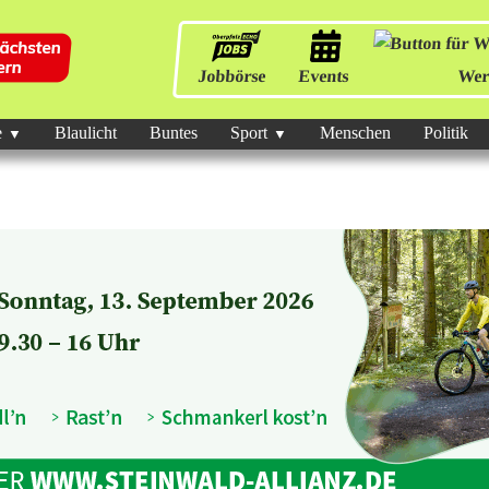
Jobbörse
Events
Wer
e
Blaulicht
Buntes
Sport
Menschen
Politik