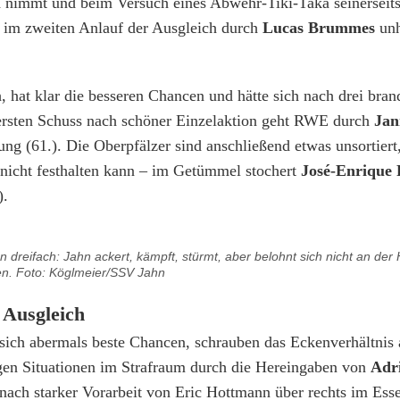
d nimmt und beim Versuch eines Abwehr-Tiki-Taka seinerseit
 im zweiten Anlauf der Ausgleich durch
Lucas Brummes
unh
h, hat klar die besseren Chancen und hätte sich nach drei bra
ersten Schuss nach schöner Einzelaktion geht RWE durch
Jan
ung (61.). Die Oberpfälzer sind anschließend etwas unsortiert
nicht festhalten kann – im Getümmel stochert
José-Enrique 
).
dreifach: Jahn ackert, kämpft, stürmt, aber belohnt sich nicht an der
n. Foto: Köglmeier/SSV Jahn
 Ausgleich
n sich abermals beste Chancen, schrauben das Eckenverhältnis 
igen Situationen im Strafraum durch die Hereingaben von
Adr
nach starker Vorarbeit von Eric Hottmann über rechts im Ess