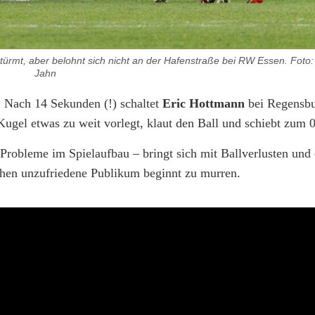
türmt, aber belohnt sich nicht an der Hafenstraße bei RW Essen. Foto
Jahn
s: Nach 14 Sekunden (!) schaltet
Eric Hottmann
bei Regensbu
 Kugel etwas zu weit vorlegt, klaut den Ball und schiebt zum 0:
Probleme im Spielaufbau – bringt sich mit Ballverlusten und 
hen unzufriedene Publikum beginnt zu murren.