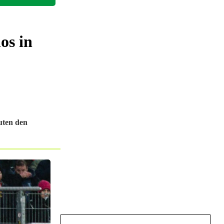
os in
uten den