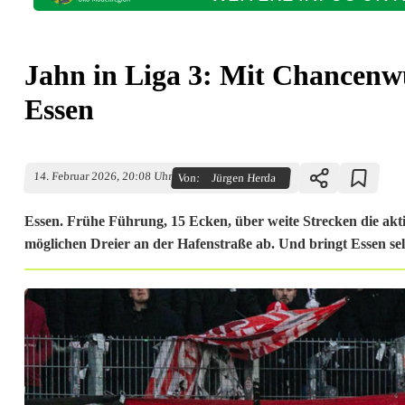
Jahn in Liga 3: Mit Chancenw
Essen
14. Februar 2026, 20:08 Uhr
Von:
Jürgen Herda
Essen. Frühe Führung, 15 Ecken, über weite Strecken die ak
möglichen Dreier an der Hafenstraße ab. Und bringt Essen se
J
a
h