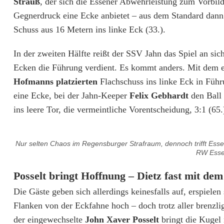
Strauß
, der sich die Essener Abwehrleistung zum Vorbil
h
Gegnerdruck eine Ecke anbietet – aus dem Standard dann
Schuss aus 16 Metern ins linke Eck (33.).
l
e
In der zweiten Hälfte reißt der SSV Jahn das Spiel an sic
Ecken die Führung verdient. Es kommt anders. Mit dem 
r
Hofmanns platzierten
Flachschuss ins linke Eck in Führ
n
eine Ecke, bei der Jahn-Keeper
Felix Gebhardt
den Ball 
p
ins leere Tor, die vermeintliche Vorentscheidung, 3:1 (65.
u
Nur selten Chaos im Regensburger Strafraum, dennoch trifft Essen 
n
RW Esse
k
Posselt bringt Hoffnung – Dietz fast mit dem
t
Die Gäste geben sich allerdings keinesfalls auf, erspiele
l
Flanken von der Eckfahne hoch – doch trotz aller brenzl
der eingewechselte
John Xaver Posselt
bringt die Kugel 
o