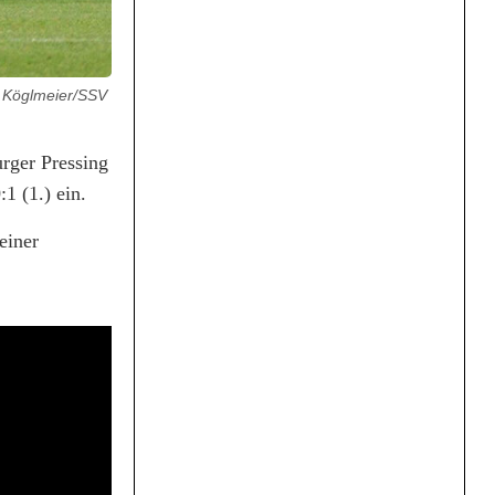
: Köglmeier/SSV
rger Pressing
1 (1.) ein.
einer