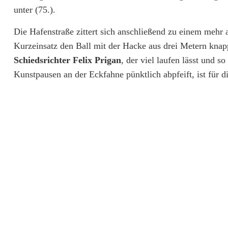
unter (75.).
s
Die Hafenstraße zittert sich anschließend zu einem mehr 
i
Kurzeinsatz den Ball mit der Hacke aus drei Metern knapp
n
Schiedsrichter Felix Prigan
, der viel laufen lässt und s
E
Kunstpausen an der Eckfahne pünktlich abpfeift, ist für d
s
s
e
n