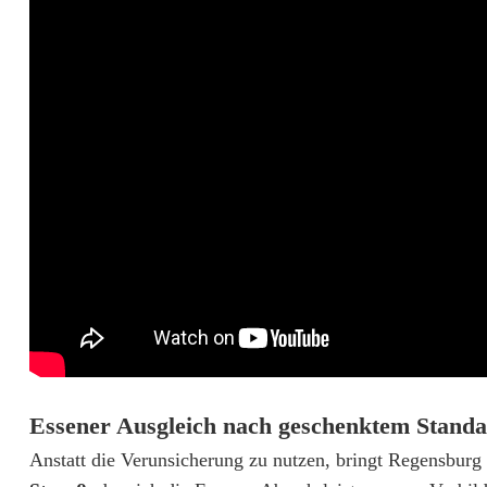
r
u
n
d
A
b
w
e
h
r
Essener Ausgleich nach geschenktem Stand
f
Anstatt die Verunsicherung zu nutzen, bringt Regensburg
e