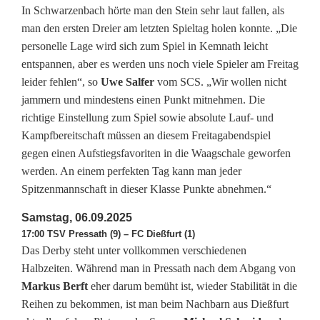
e
In Schwarzenbach hörte man den Stein sehr laut fallen, als
man den ersten Dreier am letzten Spieltag holen konnte. „Die
r
personelle Lage wird sich zum Spiel in Kemnath leicht
D
entspannen, aber es werden uns noch viele Spieler am Freitag
leider fehlen“, so
Uwe Salfer
vom SCS. „Wir wollen nicht
i
jammern und mindestens einen Punkt mitnehmen. Die
e
richtige Einstellung zum Spiel sowie absolute Lauf- und
Kampfbereitschaft müssen an diesem Freitagabendspiel
ß
gegen einen Aufstiegsfavoriten in die Waagschale geworfen
f
werden. An einem perfekten Tag kann man jeder
Spitzenmannschaft in dieser Klasse Punkte abnehmen.“
u
Samstag, 06.09.2025
r
17:00 TSV Pressath (9) – FC Dießfurt (1)
t
Das Derby steht unter vollkommen verschiedenen
Halbzeiten. Während man in Pressath nach dem Abgang von
i
Markus Berft
eher darum bemüht ist, wieder Stabilität in die
m
Reihen zu bekommen, ist man beim Nachbarn aus Dießfurt