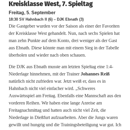
Kreisklasse West, 7. Spieltag
s
Freitag, 5. September
e
18:30 SV Hahnbach II (6) – DJK Ebnath (3)
Die Gastgeber wurden vor der Saison als einer der Favoriten
W
der Kreisklasse West gehandelt. Nun, nach sechs Spielen hat
man zehn Punkte auf dem Konto, drei weniger als der Gast
e
aus Ebnath. Diese könnte man mit einem Sieg in der Tabelle
s
überholen und wieder nach oben schauen.
t
Die DJK aus Ebnath musste am letzten Spieltag eine 1:4-
Niederlage hinnehmen, mit der Trainer
Johannes Reiß
:
natürlich nicht zufrieden war. Jetzt weiß er, dass es in
K
Hahnbach nicht viel einfacher wird. „Schweres
Auswärtsspiel am Freitag. Ebenfalls eine Mannschaft aus den
a
vorderen Reihen. Wir haben eine lange Anreise am
n
Freitagnachmittag und hatten auch nicht viel Zeit, die
Niederlage in Dießfurt aufzuarbeiten. Aber die Jungs waren
n
gewillt und hungrig und die Trainingsbeteiligung war gut. Ich