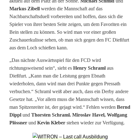
aktuell auf dem Platz an der Sonne.
Michael Schmid
und
D
Markus Zibell
werden die Mannschaft auf das
Nachbarschaftsduell vorbereiten und hoffen, dass sich die
e
Spieler von ihrer besten Seite zeigen, um dem Favoriten ein
r
Bein stellen zu können. So wird man vor einer großen
Zuschauerkulisse sehen, ob man sich gegen den FC Dießfurt
b
aus dem Loch schießen kann.
y
„Das nächste Auswärtsspiel für den FCD wird
s
richtungsweisend sein“, sieht es
Henry Schraml
aus
Dießfurt. „Kann man die Leistung gegen Ebnath
i
wiederholen, dann wird man drei Punkte gegen Pressath
e
verbuchen.“ Schraml weiß aber auch, dass ein Derby andere
Gesetze hat. „Vor allem muss die Mannschaft wissen, dass
g
man Spitzenreiter ist, der gejagt wird.“ Fehlen werden
Bernd
e
Dippl
und
Thorsten Schraml. Miroslav Havel, Wolfgang
Plössner
und
Kevin Kleber
stehen wieder zur Verfügung.
n
?