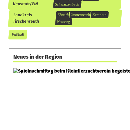
Neustadt/WN
Schwarzenbach
Landkreis
Ebnath
Immenreuth
Kemnath
Tirschenreuth
Neusorg
Fußball
Neues in der Region