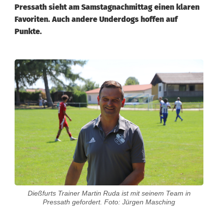
Pressath sieht am Samstagnachmittag einen klaren
Favoriten. Auch andere Underdogs hoffen auf
Punkte.
K
r
e
i
s
k
l
Dießfurts Trainer Martin Ruda ist mit seinem Team in
a
Pressath gefordert. Foto: Jürgen Masching
s