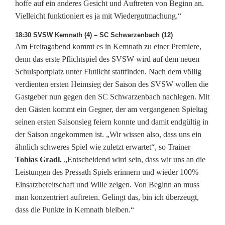
T
hoffe auf ein anderes Gesicht und Auftreten von Beginn an.
Vielleicht funktioniert es ja mit Wiedergutmachung.“
a
18:30 SVSW Kemnath (4) – SC Schwarzenbach (12)
b
Am Freitagabend kommt es in Kemnath zu einer Premiere,
e
denn das erste Pflichtspiel des SVSW wird auf dem neuen
Schulsportplatz unter Flutlicht stattfinden. Nach dem völlig
l
verdienten ersten Heimsieg der Saison des SVSW wollen die
l
Gastgeber nun gegen den SC Schwarzenbach nachlegen. Mit
den Gästen kommt ein Gegner, der am vergangenen Spieltag
e
seinen ersten Saisonsieg feiern konnte und damit endgültig in
n
der Saison angekommen ist. „Wir wissen also, dass uns ein
ähnlich schweres Spiel wie zuletzt erwartet“, so Trainer
f
Tobias Gradl.
„Entscheidend wird sein, dass wir uns an die
ü
Leistungen des Pressath Spiels erinnern und wieder 100%
Einsatzbereitschaft und Wille zeigen. Von Beginn an muss
h
man konzentriert auftreten. Gelingt das, bin ich überzeugt,
r
dass die Punkte in Kemnath bleiben.“