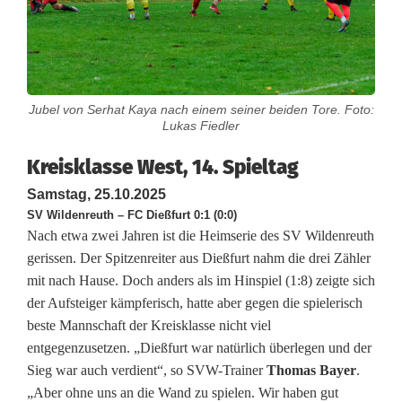
s
k
l
Jubel von Serhat Kaya nach einem seiner beiden Tore. Foto:
a
Lukas Fiedler
s
Kreisklasse West, 14. Spieltag
s
Samstag, 25.10.2025
e
SV Wildenreuth – FC Dießfurt 0:1 (0:0)
Nach etwa zwei Jahren ist die Heimserie des SV Wildenreuth
W
gerissen. Der Spitzenreiter aus Dießfurt nahm die drei Zähler
mit nach Hause. Doch anders als im Hinspiel (1:8) zeigte sich
e
der Aufsteiger kämpferisch, hatte aber gegen die spielerisch
s
beste Mannschaft der Kreisklasse nicht viel
entgegenzusetzen. „Dießfurt war natürlich überlegen und der
t
Sieg war auch verdient“, so SVW-Trainer
Thomas Bayer
.
:
„Aber ohne uns an die Wand zu spielen. Wir haben gut