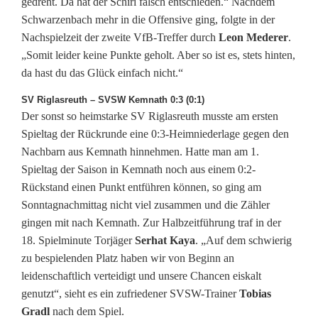
gedreht. Da hat der Schiri falsch entschieden.“ Nachdem
Schwarzenbach mehr in die Offensive ging, folgte in der
Nachspielzeit der zweite VfB-Treffer durch
Leon Mederer
.
„Somit leider keine Punkte geholt. Aber so ist es, stets hinten,
da hast du das Glück einfach nicht.“
SV Riglasreuth – SVSW Kemnath 0:3 (0:1)
Der sonst so heimstarke SV Riglasreuth musste am ersten
Spieltag der Rückrunde eine 0:3-Heimniederlage gegen den
Nachbarn aus Kemnath hinnehmen. Hatte man am 1.
Spieltag der Saison in Kemnath noch aus einem 0:2-
Rückstand einen Punkt entführen können, so ging am
Sonntagnachmittag nicht viel zusammen und die Zähler
gingen mit nach Kemnath. Zur Halbzeitführung traf in der
18. Spielminute Torjäger
Serhat Kaya
. „Auf dem schwierig
zu bespielenden Platz haben wir von Beginn an
leidenschaftlich verteidigt und unsere Chancen eiskalt
genutzt“, sieht es ein zufriedener SVSW-Trainer
Tobias
Gradl
nach dem Spiel.