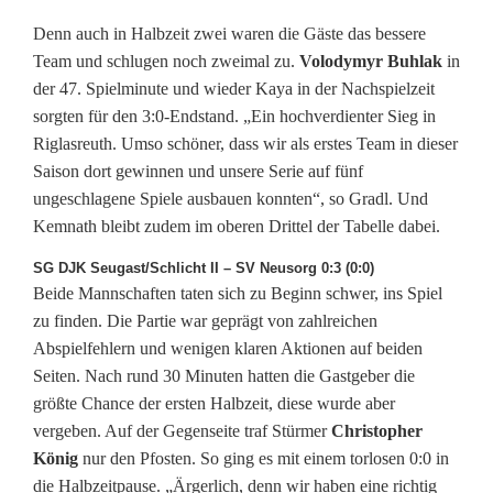
Denn auch in Halbzeit zwei waren die Gäste das bessere
Team und schlugen noch zweimal zu.
Volodymyr Buhlak
in
der 47. Spielminute und wieder Kaya in der Nachspielzeit
sorgten für den 3:0-Endstand. „Ein hochverdienter Sieg in
Riglasreuth. Umso schöner, dass wir als erstes Team in dieser
Saison dort gewinnen und unsere Serie auf fünf
ungeschlagene Spiele ausbauen konnten“, so Gradl. Und
Kemnath bleibt zudem im oberen Drittel der Tabelle dabei.
SG DJK Seugast/Schlicht II – SV Neusorg 0:3 (0:0)
Beide Mannschaften taten sich zu Beginn schwer, ins Spiel
zu finden. Die Partie war geprägt von zahlreichen
Abspielfehlern und wenigen klaren Aktionen auf beiden
Seiten. Nach rund 30 Minuten hatten die Gastgeber die
größte Chance der ersten Halbzeit, diese wurde aber
vergeben. Auf der Gegenseite traf Stürmer
Christopher
König
nur den Pfosten. So ging es mit einem torlosen 0:0 in
die Halbzeitpause. „Ärgerlich, denn wir haben eine richtig