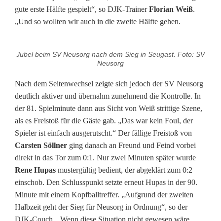
gute erste Hälfte gespielt“, so DJK-Trainer
Florian Weiß
.
„Und so wollten wir auch in die zweite Hälfte gehen.
Jubel beim SV Neusorg nach dem Sieg in Seugast. Foto: SV
Neusorg
Nach dem Seitenwechsel zeigte sich jedoch der SV Neusorg
deutlich aktiver und übernahm zunehmend die Kontrolle. In
der 81. Spielminute dann aus Sicht von Weiß strittige Szene,
als es Freistoß für die Gäste gab. „Das war kein Foul, der
Spieler ist einfach ausgerutscht.“ Der fällige Freistoß von
Carsten Söllner
ging danach an Freund und Feind vorbei
direkt in das Tor zum 0:1. Nur zwei Minuten später wurde
Rene Hupas
mustergültig bedient, der abgeklärt zum 0:2
einschob. Den Schlusspunkt setzte erneut Hupas in der 90.
Minute mit einem Kopfballtreffer. „Aufgrund der zweiten
Halbzeit geht der Sieg für Neusorg in Ordnung“, so der
DJK-Couch. „Wenn diese Situation nicht gewesen wäre,