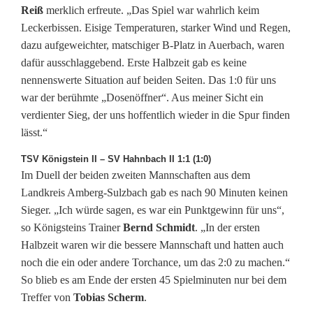
ü
Reiß
merklich erfreute. „Das Spiel war wahrlich keim
c
Leckerbissen. Eisige Temperaturen, starker Wind und Regen,
dazu aufgeweichter, matschiger B-Platz in Auerbach, waren
k
dafür ausschlaggebend. Erste Halbzeit gab es keine
r
nennenswerte Situation auf beiden Seiten. Das 1:0 für uns
war der berühmte „Dosenöffner“. Aus meiner Sicht ein
u
verdienter Sieg, der uns hoffentlich wieder in die Spur finden
n
lässt.“
d
TSV Königstein II – SV Hahnbach II 1:1 (1:0)
Im Duell der beiden zweiten Mannschaften aus dem
e
Landkreis Amberg-Sulzbach gab es nach 90 Minuten keinen
n
Sieger. „Ich würde sagen, es war ein Punktgewinn für uns“,
so Königsteins Trainer
Bernd Schmidt
. „In der ersten
s
Halbzeit waren wir die bessere Mannschaft und hatten auch
noch die ein oder andere Torchance, um das 2:0 zu machen.“
t
So blieb es am Ende der ersten 45 Spielminuten nur bei dem
a
Treffer von
Tobias Scherm
.