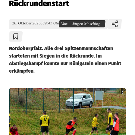
Rückrundenstart
28. Oktober 2025, 09:41 Uhr
Von:
Jürgen Masching
Nordoberpfalz. Alle drei Spitzenmannschaften
starteten mit Siegen in die Rückrunde. Im
Abstiegskampf konnte nur Königstein einen Punkt
erkämpfen.
K
r
e
i