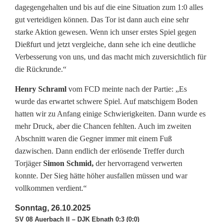
dagegengehalten und bis auf die eine Situation zum 1:0 alles
K
gut verteidigen können. Das Tor ist dann auch eine sehr
e
starke Aktion gewesen. Wenn ich unser erstes Spiel gegen
Dießfurt und jetzt vergleiche, dann sehe ich eine deutliche
i
Verbesserung von uns, und das macht mich zuversichtlich für
n
die Rückrunde.“
e
Henry Schraml
vom FCD meinte nach der Partie: „Es
wurde das erwartet schwere Spiel. Auf matschigem Boden
Ü
hatten wir zu Anfang einige Schwierigkeiten. Dann wurde es
b
mehr Druck, aber die Chancen fehlten. Auch im zweiten
Abschnitt waren die Gegner immer mit einem Fuß
e
dazwischen. Dann endlich der erlösende Treffer durch
r
Torjäger
Simon Schmid,
der hervorragend verwerten
konnte. Der Sieg hätte höher ausfallen müssen und war
r
vollkommen verdient.“
a
Sonntag, 26.10.2025
s
SV 08 Auerbach II – DJK Ebnath 0:3 (0:0)