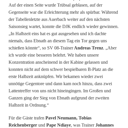
Auf der einen Seite wurde Trübsal geblasen, auf der
c
Gegenseite war die Erleichterung mehr als spürbar. Während
h
der Tabellenletzte aus Auerbach weiter auf den nächsten
Saisonsieg wartet, konnte die DJK endlich wieder gewinnen.
u
„In Halbzeit eins hat es gut ausgesehen und ich dachte
n
niemals, dass Ebnath an diesem Tag ein Tor gegen uns
schießen könnte“, so SV 08‑Trainer
Andreas Trenz
. „Aber
g
ich wurde eine besseren belehrt. Wir haben unsere
e
Konzentration anscheinend in der Kabine gelassen und
konnten nicht auf dem schwer bespielbaren B‑Platz an die
n
erste Halbzeit anknüpfen. Wir bekamen wieder zwei
z
unnötige Gegentore und dann kam noch hinzu, dass zwei
Lattentreffer von uns nicht hineingingen. Im Großen und
u
Ganzen ging der Sieg von Ebnath aufgrund der zweiten
Halbzeit in Ordnung.“
m
R
Für die Gäste trafen
Pavel Neumann, Tobias
Reichenberger
und
Pape Ndiaye
, was Trainer
Johannes