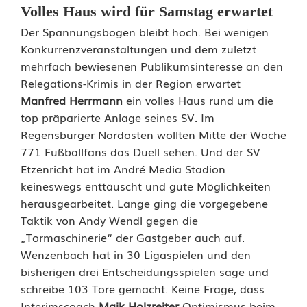
Volles Haus wird für Samstag erwartet
l
Der Spannungsbogen bleibt hoch. Bei wenigen
l
Konkurrenzveranstaltungen und dem zuletzt
mehrfach bewiesenen Publikumsinteresse an den
t
Relegations-Krimis in der Region erwartet
a
Manfred Herrmann
ein volles Haus rund um die
top präparierte Anlage seines SV. Im
m
Regensburger Nordosten wollten Mitte der Woche
S
771 Fußballfans das Duell sehen. Und der SV
Etzenricht hat im André Media Stadion
a
keineswegs enttäuscht und gute Möglichkeiten
m
herausgearbeitet. Lange ging die vorgegebene
Taktik von Andy Wendl gegen die
s
„Tormaschinerie“ der Gastgeber auch auf.
t
Wenzenbach hat in 30 Ligaspielen und den
bisherigen drei Entscheidungsspielen sage und
a
schreibe 103 Tore gemacht. Keine Frage, dass
g
Interimscoach
Maik Holzreiter
Optimismus beim