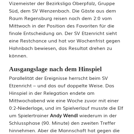
e
Vizemeister der Bezirksliga Oberpfalz, Gruppe
Süd, dem SV Wenzenbach. Die Gäste aus dem
l
Raum Regensburg reisen nach dem 2:0 vom
e
Mittwoch in der Position des Favoriten für die
finale Entscheidung an. Der SV Etzenricht sieht
g
eine Restchance und hat vor Wochenfrist gegen
a
Hahnbach bewiesen, das Resultat drehen zu
können.
t
i
Ausgangslage nach dem Hinspiel
Parallelität der Ereignisse herrscht beim SV
o
Etzenricht – und das auf doppelte Weise. Das
n
Hinspiel in der Relegation endete am
Mittwochabend wie eine Woche zuvor mit einer
s
0:2-Niederlage, und im Spielverlauf musste die Elf
e
um Spielertrainer
Andy Wendl
wiederum in der
Schlussphase (90. Minute) den zweiten Treffer
n
hinnehmen. Aber die Mannschaft hat gegen die