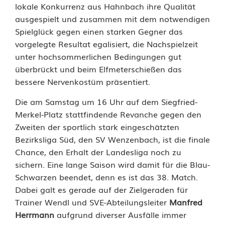
t
lokale Konkurrenz aus Hahnbach ihre Qualität
ausgespielt und zusammen mit dem notwendigen
s
Spielglück gegen einen starken Gegner das
c
vorgelegte Resultat egalisiert, die Nachspielzeit
unter hochsommerlichen Bedingungen gut
h
überbrückt und beim Elfmeterschießen das
e
bessere Nervenkostüm präsentiert.
i
Die am Samstag um 16 Uhr auf dem Siegfried-
Merkel-Platz stattfindende Revanche gegen den
d
Zweiten der sportlich stark eingeschätzten
u
Bezirksliga Süd, den SV Wenzenbach, ist die finale
Chance, den Erhalt der Landesliga noch zu
n
sichern. Eine lange Saison wird damit für die Blau-
g
Schwarzen beendet, denn es ist das 38. Match.
Dabei galt es gerade auf der Zielgeraden für
i
Trainer Wendl und SVE-Abteilungsleiter
Manfred
n
Herrmann
aufgrund diverser Ausfälle immer