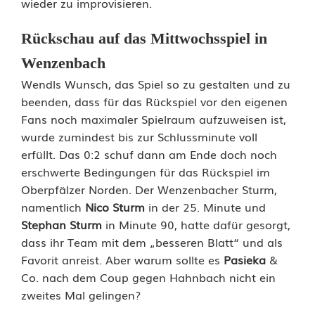
wieder zu improvisieren.
E
t
Rückschau auf das Mittwochsspiel in
Wenzenbach
z
Wendls Wunsch, das Spiel so zu gestalten und zu
e
beenden, dass für das Rückspiel vor den eigenen
n
Fans noch maximaler Spielraum aufzuweisen ist,
wurde zumindest bis zur Schlussminute voll
r
erfüllt. Das 0:2 schuf dann am Ende doch noch
i
erschwerte Bedingungen für das Rückspiel im
Oberpfälzer Norden. Der Wenzenbacher Sturm,
c
namentlich
Nico Sturm
in der 25. Minute und
h
Stephan Sturm
in Minute 90, hatte dafür gesorgt,
dass ihr Team mit dem „besseren Blatt“ und als
t
Favorit anreist. Aber warum sollte es
Pasieka
&
f
Co. nach dem Coup gegen Hahnbach nicht ein
zweites Mal gelingen?
ä