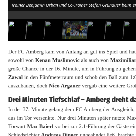
n
t
e
r
l
Der FC Amberg kam von Anfang an gut ins Spiel und hatt
sowohl von
Kenan Muslimovic
als auch von
Maximilian
i
große Chance in der 16. Minute, um in Führung zu gehen
e
Zawal
in den Fünfmeterraum und schob den Ball zum 1:0 
g
auszubauen, doch
Nico Argauer
vergab eine weitere Groß
t
Drei Minuten Tiefschlaf – Amberg dreht d
n
In der 37. Minute gelang dem FC Amberg der Ausgleich, 
aus im Tor versenkte. Nur drei Minuten später nutzte Ma
a
Torwart
Max Baierl
vorbei zur 2:1-Führung der Gäste ei
c
Schiedsrichter
Andreas Dinger
ungeahndet ließ, brachte 