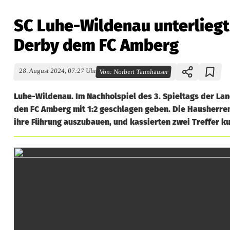
SC Luhe-Wildenau unterliegt 
Derby dem FC Amberg
28. August 2024, 07:27 Uhr
Von:
Norbert Tannhäuser
Luhe-Wildenau. Im Nachholspiel des 3. Spieltags der La
den FC Amberg mit 1:2 geschlagen geben. Die Hausherren, 
ihre Führung auszubauen, und kassierten zwei Treffer ku
S
C
L
u