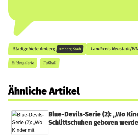
i
m
D
e
r
Stadtgebiete Amberg
Landkreis Neustadt/W
Amberg Stadt
b
Bildergalerie
Fußball
y
d
Ähnliche Artikel
e
m
Blue-Devils-Serie (2): „Wo Kin
F
Schlittschuhen geboren werd
C