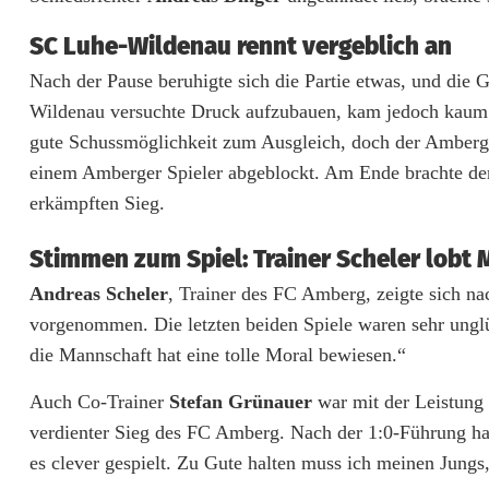
h
SC Luhe-Wildenau rennt vergeblich an
d
Nach der Pause beruhigte sich die Partie etwas, und die 
r
Wildenau versuchte Druck aufzubauen, kam jedoch kaum 
gute Schussmöglichkeit zum Ausgleich, doch der Amber
e
einem Amberger Spieler abgeblockt. Am Ende brachte der
i
erkämpften Sieg.
s
Stimmen zum Spiel: Trainer Scheler lobt
i
Andreas Scheler
, Trainer des FC Amberg, zeigte sich na
e
vorgenommen. Die letzten beiden Spiele waren sehr unglü
g
die Mannschaft hat eine tolle Moral bewiesen.“
r
Auch Co-Trainer
Stefan Grünauer
war mit der Leistung 
verdienter Sieg des FC Amberg. Nach der 1:0-Führung hab
e
es clever gespielt. Zu Gute halten muss ich meinen Jungs,
i