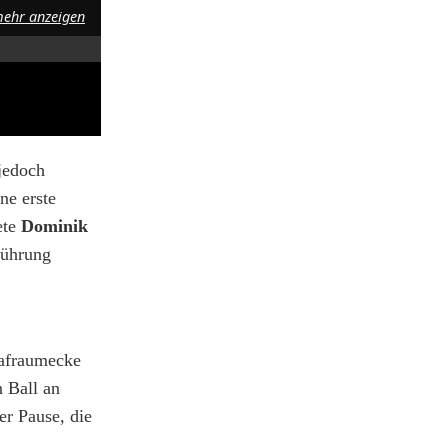
ehr anzeigen
jedoch
ne erste
ete
Dominik
Führung
rafraumecke
 Ball an
er Pause, die