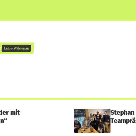
N
Luhe-Wildenau
der mit
Stephan 
en“
Teampräs