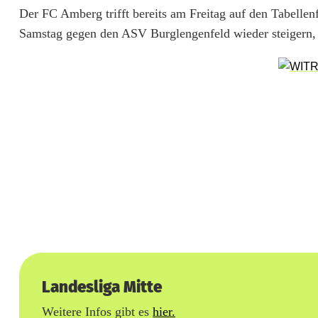
Der FC Amberg trifft bereits am Freitag auf den Tabell
c
Samstag gegen den ASV Burglengenfeld wieder steigern,
h
e
n
S
p
i
e
l
e
Landesliga Mitte
n
Weitere Infos gibt es
hier.