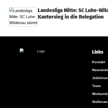
A
Landesliga Mitte: SC Luhe-Wil
m
Kantersieg in die Relegation
b
e
r
g
Links
Kontakt
Newstick
Jobbörse
Team
Werbemög
Stellenan