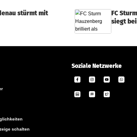
denau stürmt mit
FC Sturm
siegt be
Soziale Netzwerke
er
lichkeiten
zeige schalten