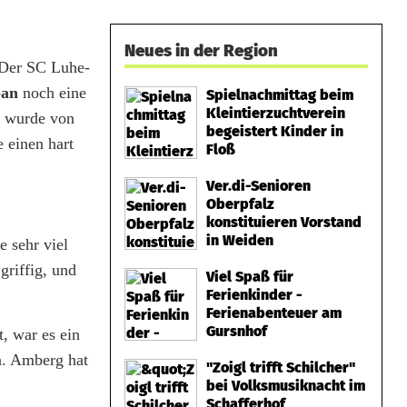
Neues in der Region
. Der SC Luhe-
ban
noch eine
Spielnachmittag beim
Kleintierzuchtverein
s wurde von
begeistert Kinder in
 einen hart
Floß
Ver.di-Senioren
Oberpfalz
konstituieren Vorstand
in Weiden
e sehr viel
griffig, und
Viel Spaß für
Ferienkinder -
Ferienabenteuer am
Gursnhof
, war es ein
n. Amberg hat
"Zoigl trifft Schilcher"
bei Volksmusiknacht im
Schafferhof