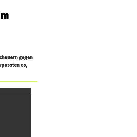
im
schauern gegen
rpassten es,