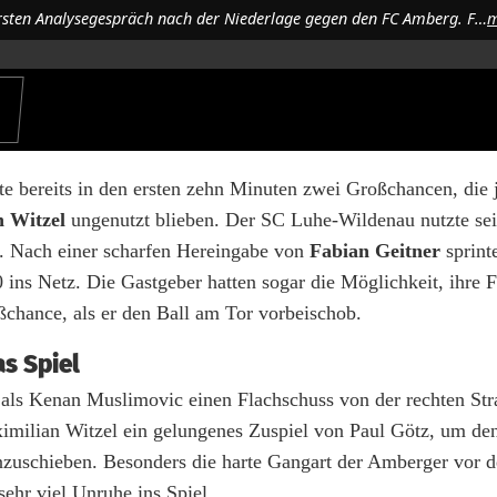
Trainer Benjamin Urban und Co-Trainer Stefan Grünauer beim ersten Analysegespräch nach der Niederlage gegen den FC Amberg. Foto: Norbert Tannhäuser
m
e bereits in den ersten zehn Minuten zwei Großchancen, die 
 Witzel
ungenutzt blieben. Der SC Luhe-Wildenau nutzte sei
. Nach einer scharfen Hereingabe von
Fabian Geitner
sprint
ins Netz. Die Gastgeber hatten sogar die Möglichkeit, ihre 
chance, als er den Ball am Tor vorbeischob.
as Spiel
als Kenan Muslimovic einen Flachschuss von der rechten St
ximilian Witzel ein gelungenes Zuspiel von Paul Götz, um den
nzuschieben. Besonders die harte Gangart der Amberger vor d
sehr viel Unruhe ins Spiel.