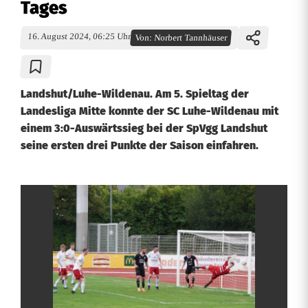
Tages
16. August 2024, 06:25 Uhr
Von:
Norbert Tannhäuser
Landshut/Luhe-Wildenau. Am 5. Spieltag der
Landesliga Mitte konnte der SC Luhe-Wildenau mit
einem 3:0-Auswärtssieg bei der SpVgg Landshut
seine ersten drei Punkte der Saison einfahren.
S
i
e
g
f