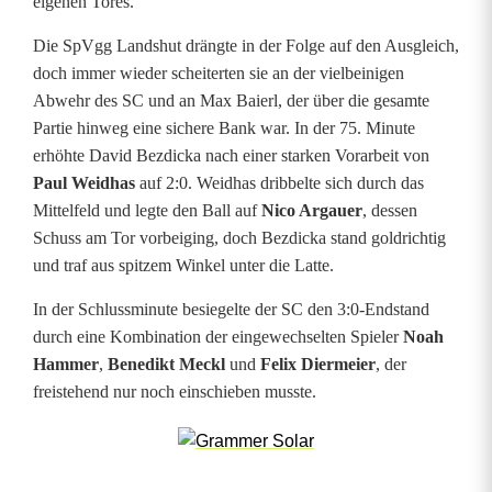
e
eigenen Tores.
p
Die SpVgg Landshut drängte in der Folge auf den Ausgleich,
doch immer wieder scheiterten sie an der vielbeinigen
e
Abwehr des SC und an Max Baierl, der über die gesamte
r
Partie hinweg eine sichere Bank war. In der 75. Minute
erhöhte David Bezdicka nach einer starken Vorarbeit von
M
Paul Weidhas
auf 2:0. Weidhas dribbelte sich durch das
a
Mittelfeld und legte den Ball auf
Nico Argauer
, dessen
Schuss am Tor vorbeiging, doch Bezdicka stand goldrichtig
x
und traf aus spitzem Winkel unter die Latte.
B
In der Schlussminute besiegelte der SC den 3:0-Endstand
a
durch eine Kombination der eingewechselten Spieler
Noah
Hammer
,
Benedikt Meckl
und
Felix Diermeier
, der
i
freistehend nur noch einschieben musste.
e
r