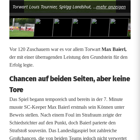
Torwart Louis Tournier, SpVgg Landshut, lenkt den Schuß von Thomas Lorenz um den Pfosten; Foto: Norbert Tannhäuser
mehr anzeigen
ü
r
d
e
Vor 120 Zuschauern war es vor allem Torwart
Max Baierl,
n
der mit einer überragenden Leistung den Grundstein für den
Erfolg legte.
S
Chancen auf beiden Seiten, aber keine
C
Tore
L
Das Spiel begann temporeich und bereits in der 7. Minute
u
musste SC-Keeper Max Baierl erstmals sein Können unter
h
Beweis stellen. Nach einem Foul im Strafraum zeigte der
Schiedsrichter auf den Punkt, doch Baierl parierte den
e
Strafstoß souverän. Das Landesligaspiel bot zahlreiche
-
Großchancen, die von beiden Teams jedoch nicht verwertet