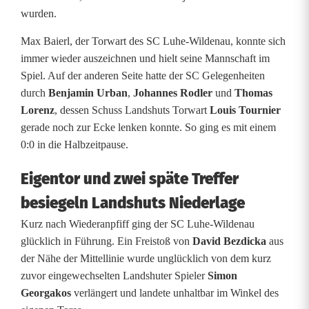
wurden.
W
Max Baierl, der Torwart des SC Luhe-Wildenau, konnte sich
i
immer wieder auszeichnen und hielt seine Mannschaft im
l
Spiel. Auf der anderen Seite hatte der SC Gelegenheiten
durch
Benjamin Urban
,
Johannes Rodler
und
Thomas
d
Lorenz
, dessen Schuss Landshuts Torwart
Louis Tournier
e
gerade noch zur Ecke lenken konnte. So ging es mit einem
0:0 in die Halbzeitpause.
n
Eigentor und zwei späte Treffer
a
besiegeln Landshuts Niederlage
u
Kurz nach Wiederanpfiff ging der SC Luhe-Wildenau
–
glücklich in Führung. Ein Freistoß von
David Bezdicka
aus
K
der Nähe der Mittellinie wurde unglücklich von dem kurz
zuvor eingewechselten Landshuter Spieler
Simon
e
Georgakos
verlängert und landete unhaltbar im Winkel des