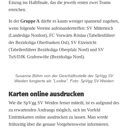
Einzug ins Halbfinale, das die jeweils ersten zwei Teams
u
erreichen.
t
In der
Gruppe A
dürfte es kaum weniger spannend zugehen,
s
wenn folgende Vereine aufeinandertreffen: SV Mitterteich
(Landesliga Nordost), FC Vorwärts Röslau (Tabellenführer
i
der Bezirksliga Oberfranken Ost), SV Etzenricht
c
(Tabellenführer Bezirksliga Oberpfalz Nord) und SV
TuS/DJK Grafenwöhr (Bezirksliga Nord).
h
n
Susanne Böhm von der Geschäftsstelle der SpVgg SV
a
Weiden fungierte als “Losfee”. Foto: SpVgg SV Weiden
c
Karten online ausdrucken
h
Wie die SpVgg SV Weiden ferner mitteilt, ist es aufgrund des
zu erwartenden Andrangs möglich, sich im Vorfeld
z
Eintrittskarten online ausdrucken zu lassen. Man werde
frühzeitig über die genaue Vorgehensweise informieren.
w