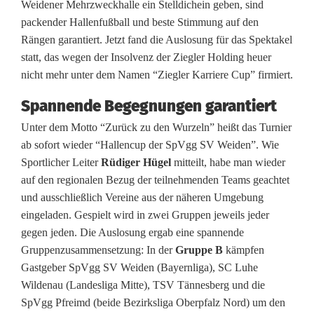
Weidener Mehrzweckhalle ein Stelldichein geben, sind
g
packender Hallenfußball und beste Stimmung auf den
S
Rängen garantiert. Jetzt fand die Auslosung für das Spektakel
statt, das wegen der Insolvenz der Ziegler Holding heuer
V
nicht mehr unter dem Namen “Ziegler Karriere Cup” firmiert.
W
Spannende Begegnungen garantiert
e
Unter dem Motto “Zurück zu den Wurzeln” heißt das Turnier
i
ab sofort wieder “Hallencup der SpVgg SV Weiden”. Wie
Sportlicher Leiter
Rüdiger Hügel
mitteilt, habe man wieder
d
auf den regionalen Bezug der teilnehmenden Teams geachtet
e
und ausschließlich Vereine aus der näheren Umgebung
eingeladen. Gespielt wird in zwei Gruppen jeweils jeder
n
gegen jeden. Die Auslosung ergab eine spannende
f
Gruppenzusammensetzung: In der
Gruppe B
kämpfen
Gastgeber SpVgg SV Weiden (Bayernliga), SC Luhe
r
Wildenau (Landesliga Mitte), TSV Tännesberg und die
e
SpVgg Pfreimd (beide Bezirksliga Oberpfalz Nord) um den