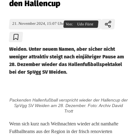
den Hallencup
21. November 2024, 15:07 Uhr
Von:
Udo Fürst
Weiden. Unter neuem Namen, aber sicher nicht
weniger attraktiv steigt nach einjähriger Pause am
28. Dezember wieder das Hallenfußballspektakel
bei der SpVgg SV Weiden.
S
Packenden Hallenfußball verspricht wieder der Hallencup der
p
SpVgg SV Weiden am 28. Dezember. Foto: Archiv David
Trott
V
Wenn sich kurz nach Weihnachten wieder acht namhafte
g
Fußballteams aus der Region in der frisch renovierten