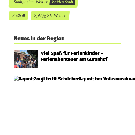
s
Stadtgebiete Weiden
Weiden Stadt
e
Fußball
SpVgg SV Weiden
w
i
Neues in der Region
e
Viel Spaß für Ferienkinder -
d
Ferienabenteuer am Gursnhof
e
r
a
u
f
d