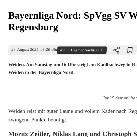
Bayernliga Nord: SpVgg SV We
Regensburg
28. August 2025, 08:20 Uhr
Von:
Dagmar Nachtigall
Weiden. Am Samstag um 16 Uhr steigt am Kaulbachweg in R
Weiden in der Bayernliga Nord.
B
Jahi Sylemani hat
a
Weiden reist mit guter Laune und vollem Kader nach Rege
y
zwingend Punkte benötigt.
e
Moritz Zeitler, Niklas Lang und Christoph S