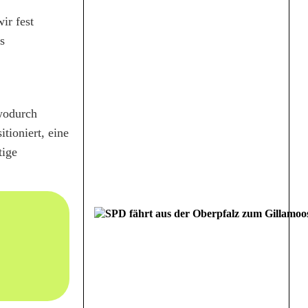
ir fest
s
 wodurch
tioniert, eine
tige