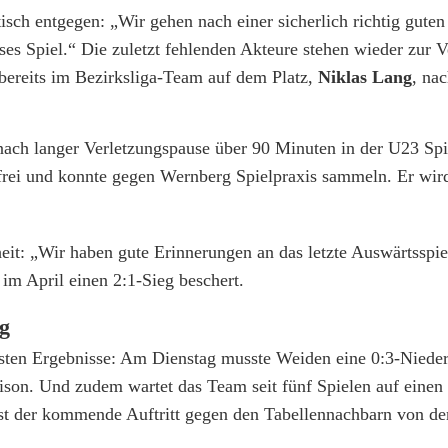
tisch entgegen: „Wir gehen nach einer sicherlich richtig guten
es Spiel.“ Die zuletzt fehlenden Akteure stehen wieder zur 
bereits im Bezirksliga-Team auf dem Platz,
Niklas Lang
, nac
nach langer Verletzungspause über 90 Minuten in der U23 Spi
frei und konnte gegen Wernberg Spielpraxis sammeln. Er wir
heit: „Wir haben gute Erinnerungen an das letzte Auswärtsspi
im April einen 2:1-Sieg beschert.
eg
gsten Ergebnisse: Am Dienstag musste Weiden eine 0:3-Niede
son. Und zudem wartet das Team seit fünf Spielen auf einen 
r ist der kommende Auftritt gegen den Tabellennachbarn von d