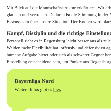
r
Mit Blick auf die Mannschaftsstruktur erklärt er: „Wir ar
e
glauben und vertrauen. Dadurch ist die Stimmung in der 
Bewusstsein über unsere Situation. Der Knoten wird platzen
i
Kampf, Disziplin und die richtige Einstellun
s
Personell sieht es in Regensburg leicht besser aus als zu
t
Weiden mehr Flexibilität hat, offensiv und defensiv zu agi
m
humane Aufgabe bietet oder sich als schwerer Gegner her
i
Einstellung entscheidend sein, um Punkte aus Regensburg
t
g
Bayernliga Nord
Weitere Infos gibt es
hier.
u
t
e