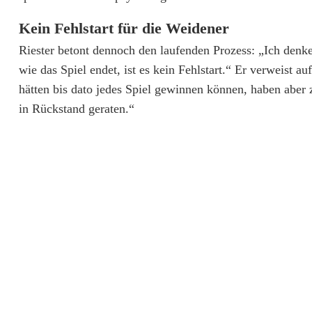
p
Kein Fehlstart für die Weidener
V
Riester betont dennoch den laufenden Prozess: „Ich denke
g
wie das Spiel endet, ist es kein Fehlstart.“ Er verweist 
g
hätten bis dato jedes Spiel gewinnen können, haben aber 
in Rückstand geraten.“
S
V
W
e
i
d
e
n