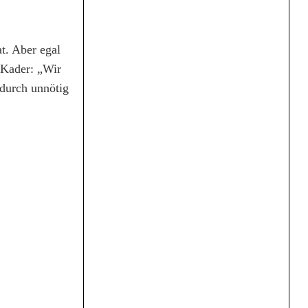
t. Aber egal
n Kader: „Wir
adurch unnötig