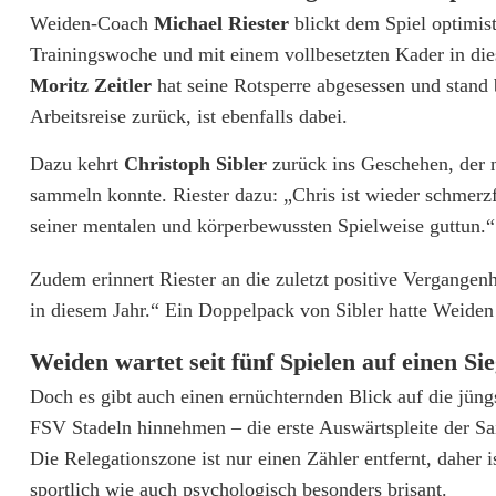
r
Weiden-Coach
Michael Riester
blickt dem Spiel optimis
n
Trainingswoche und mit einem vollbesetzten Kader in dies
Moritz Zeitler
hat seine Rotsperre abgesessen und stand 
l
Arbeitsreise zurück, ist ebenfalls dabei.
i
Dazu kehrt
Christoph Sibler
zurück ins Geschehen, der 
g
sammeln konnte. Riester dazu: „Chris ist wieder schmerz
a
seiner mentalen und körperbewussten Spielweise guttun.“
N
Zudem erinnert Riester an die zuletzt positive Vergangen
o
in diesem Jahr.“ Ein Doppelpack von Sibler hatte Weiden 
r
Weiden wartet seit fünf Spielen auf einen Si
d
Doch es gibt auch einen ernüchternden Blick auf die jün
:
FSV Stadeln hinnehmen – die erste Auswärtspleite der Sai
Die Relegationszone ist nur einen Zähler entfernt, dahe
S
sportlich wie auch psychologisch besonders brisant.