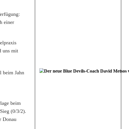
Verfügung:
h einer
elpraxis
d uns mit
el beim Jahn
rlage beim
Sieg (0/3/2).
er Donau