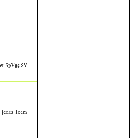
der SpVgg SV
s jedes Team