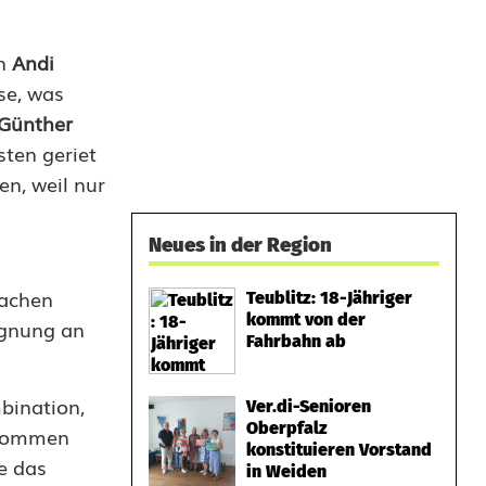
on
Andi
se, was
Günther
sten geriet
en, weil nur
Neues in der Region
Aachen
Teublitz: 18-Jähriger
kommt von der
egnung an
Fahrbahn ab
bination,
Ver.di-Senioren
Oberpfalz
llkommen
konstituieren Vorstand
e das
in Weiden