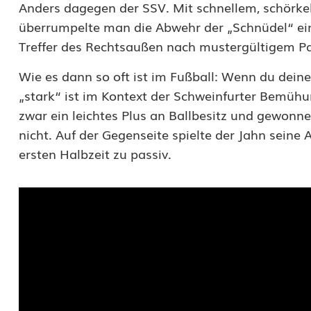
Anders dagegen der SSV. Mit schnellem, schörkell
k
überrumpelte man die Abwehr der „Schnüdel“ ei
Treffer des Rechtsaußen nach mustergültigem P
e
Wie es dann so oft ist im Fußball: Wenn du dein
l
„stark“ ist im Kontext der Schweinfurter Bemühu
l
zwar ein leichtes Plus an Ballbesitz und gewonn
e
nicht. Auf der Gegenseite spielte der Jahn seine
ersten Halbzeit zu passiv.
r
d
r
e
i
P