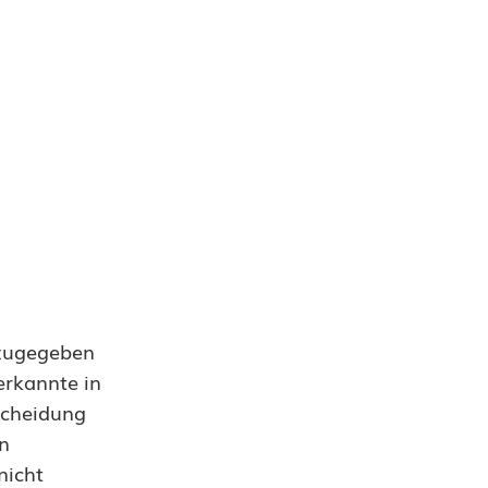
 zugegeben
 erkannte in
tscheidung
en
nicht