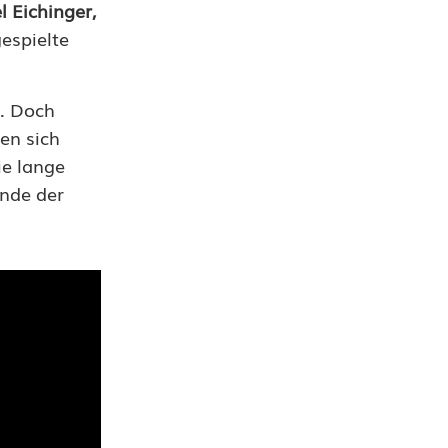
l Eichinger,
espielte
r. Doch
en sich
ie lange
Ende der