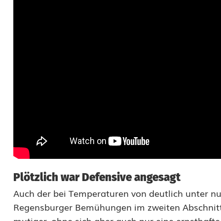
u
n
k
t
e
,
d
i
e
n
Plötzlich war Defensive angesagt
u
Auch der bei Temperaturen von deutlich unter 
Regensburger Bemühungen im zweiten Abschnitt 
r
mutiger, ohne sich aber auch nur eine ernsthaft