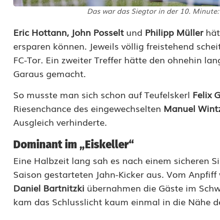
Das war das Siegtor in der 10. Minute: 
e
i
Eric Hottann, John Posselt
und
Philipp Müller
hät
ersparen können. Jeweils völlig freistehend sche
n
FC-Tor. Ein zweiter Treffer hätte den ohnehin la
f
Garaus gemacht.
u
So musste man sich schon auf Teufelskerl
Felix 
r
Riesenchance des eingewechselten
Manuel Wint
Ausgleich verhinderte.
t
e
Dominant im „Eiskeller“
Eine Halbzeit lang sah es nach einem sicheren Si
r
Saison gestarteten Jahn-Kicker aus. Vom Anpfiff
E
Daniel Bartnitzki
übernahmen die Gäste im Schwein
i
kam das Schlusslicht kaum einmal in die Nähe d
s