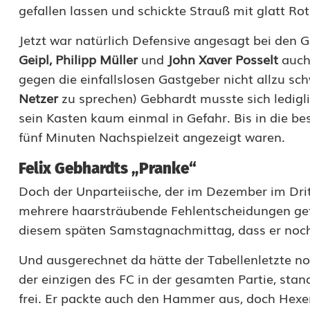
gefallen lassen und schickte Strauß mit glatt Ro
e
Jetzt war natürlich Defensive angesagt bei de
n
Geipl, Philipp Müller
und
John Xaver Posselt
auch 
e
gegen die einfalls­losen Gastgeber nicht allzu s
n
Netzer
zu sprechen) Gebhardt musste sich ledigli
sein Kasten kaum einmal in Gefahr. Bis in die be
F
fünf Minuten Nachspielzeit angezeigt waren.
a
Felix Gebhardts „Pranke“
d
Doch der Unparteiische, der im Dezember im Dri
e
mehrere haarsträubende Fehlentscheidungen getr
n
diesem späten Samstagnachmittag, dass er noch
h
Und ausgerechnet da hätte der Tabellenletzte n
ä
der einzigen des FC in der gesamten Partie, sta
frei. Er packte auch den Hammer aus, doch Hexer 
n