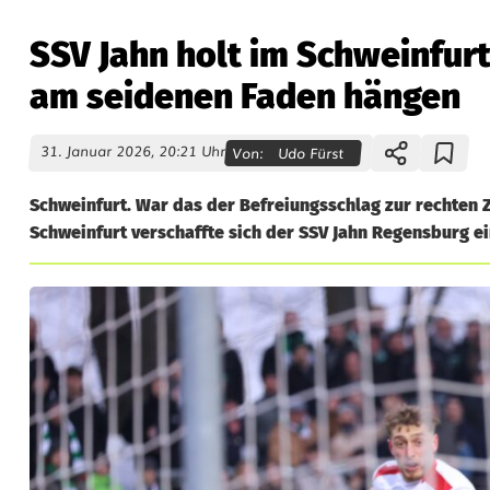
SSV Jahn holt im Schweinfurte
am seidenen Faden hängen
31. Januar 2026, 20:21 Uhr
Von:
Udo Fürst
Schweinfurt. War das der Befreiungsschlag zur rechten Z
Schweinfurt verschaffte sich der SSV Jahn Regensburg ei
S
S
V
J
a