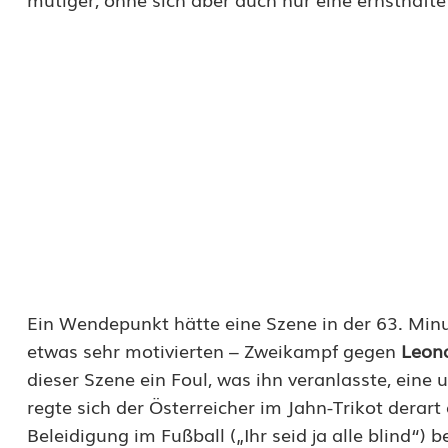
e
i
n
m
a
l
a
m
s
Ein Wendepunkt hätte eine Szene in der 63. Mi
etwas sehr motivierten – Zweikampf gegen
Leon
e
dieser Szene ein Foul, was ihn veranlasste, eine
i
regte sich der Österreicher im Jahn-Trikot derart
d
Beleidigung im Fußball („Ihr seid ja alle blind“) 