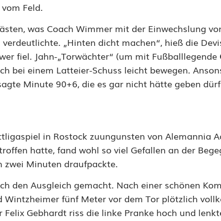
t vom Feld.
n Gästen, was Coach Wimmer mit der Einwechslung v
verdeutlichte. „Hinten dicht machen“, hieß die Devi
chwer fiel. Jahn-„Torwächter“ (um mit Fußballlegende
ch bei einem Latteier-Schuss leicht bewegen. Anson
sagte Minute 90+6, die es gar nicht hätte geben dürf
ttligaspiel in Rostock zuungunsten von Alemannia 
offen hatte, fand wohl so viel Gefallen an der Beg
 zwei Minuten draufpackte.
och den Ausgleich gemacht. Nach einer schönen Kom
nd Wintzheimer fünf Meter vor dem Tor plötzlich vo
Felix Gebhardt riss die linke Pranke hoch und lenkt