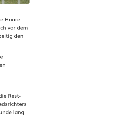
ue Haare
lich vor dem
zeitig den
ie
den
die Rest-
edsrichters
tunde lang