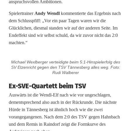
anspruchsvollen Ambitionen.
n
Spielertrainer
Andy Wendl
kommentierte das Ergebnis nach
n
dem Schlusspfiff: „Vor ein paar Tagen waren wir die
e
Glücklichen, diesmal standen wir auf der anderen Seite. Im
Endeffekt sind wir selbst schuld, da wir zuvor nicht das 2:0
s
machten.“
b
e
Michael Wexlberger verteidigte beim 5:1-Hinspielerfolg des
SV Etzenricht gegen den TSV Tännesberg alles weg. Foto:
r
Rudi Walberer
g
Ex-SVE-Quartett beim TSV
:
Auswärts ist die Wendl-Elf nach wie vor ungeschlagen,
dementsprechend also auch in der Rückrunde. Die nächste
D
Hürde in Tännesberg ist ähnlich hoch wie die zwei
r
vorangegangenen. Nach dem 2:0 des TSV gegen Hahnbach
und dem Remis in Raindorf zeigt die Formkurve des
i