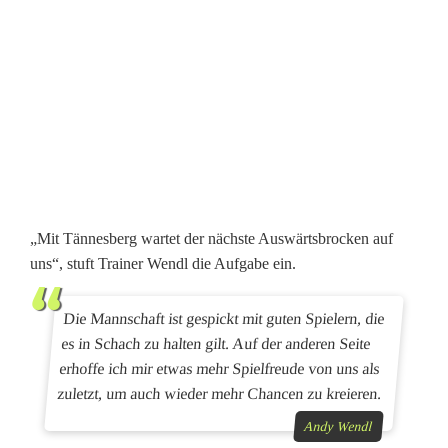
s
p
i
e
l
i
„Mit Tännesberg wartet der nächste Auswärtsbrocken auf
n
uns“, stuft Trainer Wendl die Aufgabe ein.
F
Die Mannschaft ist gespickt mit guten Spielern, die
o
es in Schach zu halten gilt. Auf der anderen Seite
l
erhoffe ich mir etwas mehr Spielfreude von uns als
zuletzt, um auch wieder mehr Chancen zu kreieren.
g
Andy Wendl
e