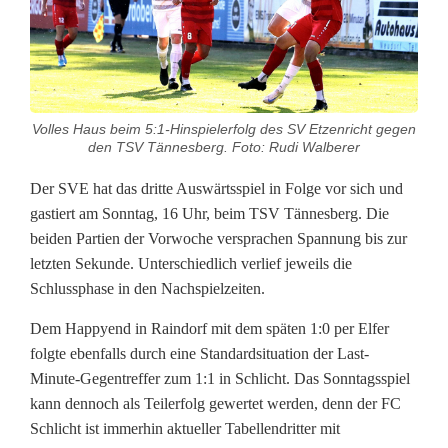
z
e
n
r
Volles Haus beim 5:1-Hinspielerfolg des SV Etzenricht gegen
den TSV Tännesberg. Foto: Rudi Walberer
i
Der SVE hat das dritte Auswärtsspiel in Folge vor sich und
c
gastiert am Sonntag, 16 Uhr, beim TSV Tännesberg. Die
h
beiden Partien der Vorwoche versprachen Spannung bis zur
letzten Sekunde. Unterschiedlich verlief jeweils die
t
Schlussphase in den Nachspielzeiten.
i
Dem Happyend in Raindorf mit dem späten 1:0 per Elfer
n
folgte ebenfalls durch eine Standardsituation der Last-
Minute-Gegentreffer zum 1:1 in Schlicht. Das Sonntagsspiel
T
kann dennoch als Teilerfolg gewertet werden, denn der FC
ä
Schlicht ist immerhin aktueller Tabellendritter mit