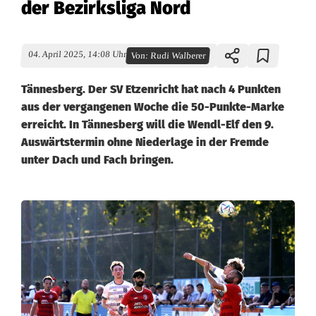
der Bezirksliga Nord
04. April 2025, 14:08 Uhr
Von:
Rudi Walberer
Tännesberg. Der SV Etzenricht hat nach 4 Punkten
aus der vergangenen Woche die 50-Punkte-Marke
erreicht. In Tännesberg will die Wendl-Elf den 9.
Auswärtstermin ohne Niederlage in der Fremde
unter Dach und Fach bringen.
S
V
E
t