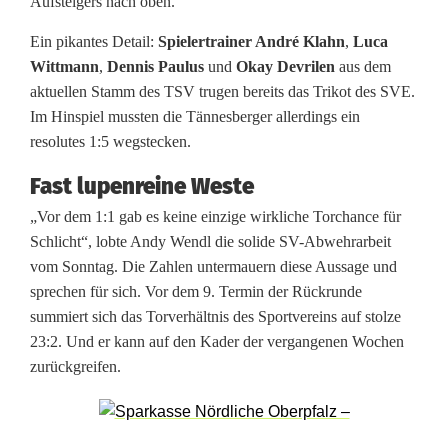
Aufsteigers nach oben.
t
Ein pikantes Detail:
Spielertrainer André Klahn
,
Luca
t
Wittmann
,
Dennis Paulus
und
Okay Devrilen
aus dem
aktuellen Stamm des TSV trugen bereits das Trikot des SVE.
e
Im Hinspiel mussten die Tännesberger allerdings ein
s
resolutes 1:5 wegstecken.
A
Fast lupenreine Weste
u
„Vor dem 1:1 gab es keine einzige wirkliche Torchance für
Schlicht“, lobte Andy Wendl die solide SV-Abwehrarbeit
s
vom Sonntag. Die Zahlen untermauern diese Aussage und
w
sprechen für sich. Vor dem 9. Termin der Rückrunde
summiert sich das Torverhältnis des Sportvereins auf stolze
ä
23:2. Und er kann auf den Kader der vergangenen Wochen
r
zurückgreifen.
t
s