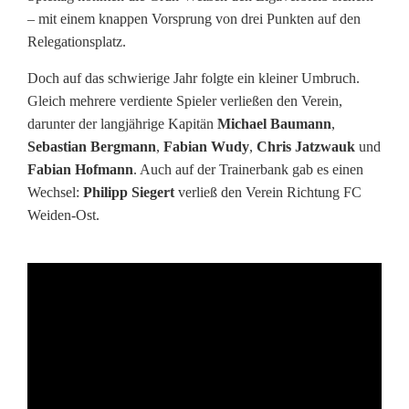
g
– mit einem knappen Vorsprung von drei Punkten auf den
-
Relegationsplatz.
R
Doch auf das schwierige Jahr folgte ein kleiner Umbruch.
Gleich mehrere verdiente Spieler verließen den Verein,
ö
darunter der langjährige Kapitän
Michael Baumann
,
t
Sebastian Bergmann
,
Fabian Wudy
,
Chris Jatzwauk
und
Fabian Hofmann
. Auch auf der Trainerbank gab es einen
h
Wechsel:
Philipp Siegert
verließ den Verein Richtung FC
e
Weiden-Ost.
n
b
a
c
h