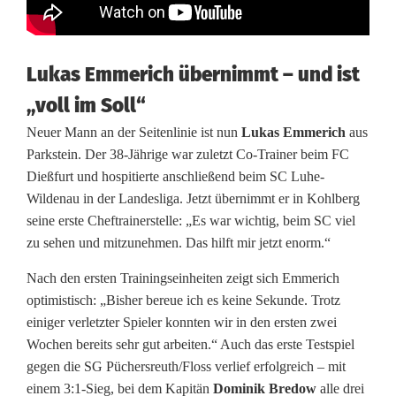
k
e
Lukas Emmerich übernimmt – und ist
h
„voll im Soll“
r
Neuer Mann an der Seitenlinie ist nun
Lukas Emmerich
aus
t
Parkstein. Der 38-Jährige war zuletzt Co-Trainer beim FC
Dießfurt und hospitierte anschließend beim SC Luhe-
i
Wildenau in der Landesliga. Jetzt übernimmt er in Kohlberg
n
seine erste Cheftrainerstelle: „Es war wichtig, beim SC viel
zu sehen und mitzunehmen. Das hilft mir jetzt enorm.“
d
Nach den ersten Trainingseinheiten zeigt sich Emmerich
e
optimistisch: „Bisher bereue ich es keine Sekunde. Trotz
n
einiger verletzter Spieler konnten wir in den ersten zwei
Wochen bereits sehr gut arbeiten.“ Auch das erste Testspiel
N
gegen die SG Püchersreuth/Floss verlief erfolgreich – mit
o
einem 3:1-Sieg, bei dem Kapitän
Dominik Bredow
alle drei