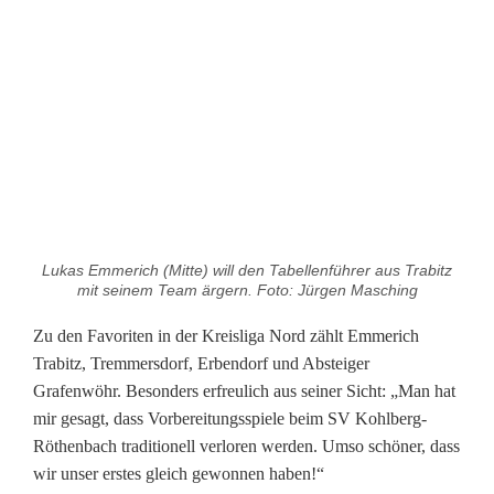
e
u
s
t
a
r
Lukas Emmerich (Mitte) will den Tabellenführer aus Trabitz
t
mit seinem Team ärgern. Foto: Jürgen Masching
m
Zu den Favoriten in der Kreisliga Nord zählt Emmerich
Trabitz, Tremmersdorf, Erbendorf und Absteiger
i
Grafenwöhr. Besonders erfreulich aus seiner Sicht: „Man hat
t
mir gesagt, dass Vorbereitungsspiele beim SV Kohlberg-
Röthenbach traditionell verloren werden. Umso schöner, dass
n
wir unser erstes gleich gewonnen haben!“