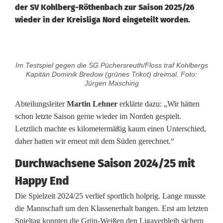
der SV Kohlberg-Röthenbach zur Saison 2025/26
wieder in der Kreisliga Nord eingeteilt worden.
S
Im Testspiel gegen die SG Püchersreuth/Floss traf Kohlbergs
V
Kapitän Dominik Bredow (grünes Trikot) dreimal. Foto:
Jürgen Masching
K
Abteilungsleiter
Martin Lehner
erklärte dazu: „Wir hätten
o
schon letzte Saison gerne wieder im Norden gespielt.
Letztlich machte es kilometermäßig kaum einen Unterschied,
h
daher hatten wir erneut mit dem Süden gerechnet.“
l
Durchwachsene Saison 2024/25 mit
b
Happy End
e
Die Spielzeit 2024/25 verlief sportlich holprig. Lange musste
r
die Mannschaft um den Klassenerhalt bangen. Erst am letzten
Spieltag konnten die Grün-Weißen den Ligaverbleib sichern