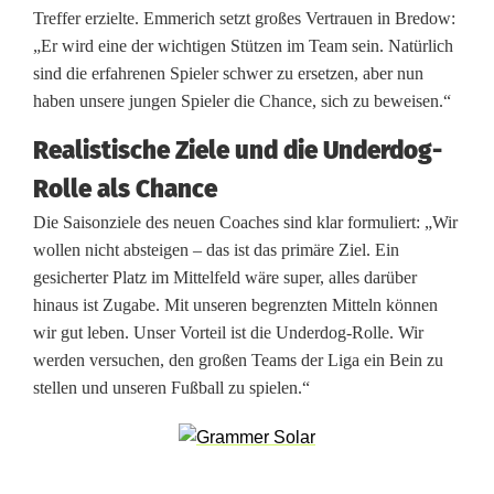
Treffer erzielte. Emmerich setzt großes Vertrauen in Bredow:
r
„Er wird eine der wichtigen Stützen im Team sein. Natürlich
d
sind die erfahrenen Spieler schwer zu ersetzen, aber nun
haben unsere jungen Spieler die Chance, sich zu beweisen.“
e
Realistische Ziele und die Underdog-
n
Rolle als Chance
z
Die Saisonziele des neuen Coaches sind klar formuliert: „Wir
u
wollen nicht absteigen – das ist das primäre Ziel. Ein
r
gesicherter Platz im Mittelfeld wäre super, alles darüber
hinaus ist Zugabe. Mit unseren begrenzten Mitteln können
ü
wir gut leben. Unser Vorteil ist die Underdog-Rolle. Wir
c
werden versuchen, den großen Teams der Liga ein Bein zu
stellen und unseren Fußball zu spielen.“
k
–
N